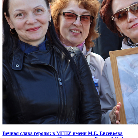
Вечная слава героям: в МГПУ имени М.Е. Евсевьева