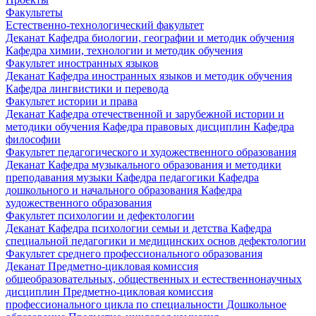
Факультеты
Естественно-технологический факультет
Деканат
Кафедра биологии, географии и методик обучения
Кафедра химии, технологии и методик обучения
Факультет иностранных языков
Деканат
Кафедра иностранных языков и методик обучения
Кафедра лингвистики и перевода
Факультет истории и права
Деканат
Кафедра отечественной и зарубежной истории и
методики обучения
Кафедра правовых дисциплин
Кафедра
философии
Факультет педагогического и художественного образования
Деканат
Кафедра музыкального образования и методики
преподавания музыки
Кафедра педагогики
Кафедра
дошкольного и начального образования
Кафедра
художественного образования
Факультет психологии и дефектологии
Деканат
Кафедра психологии семьи и детства
Кафедра
специальной педагогики и медицинских основ дефектологии
Факультет среднего профессионального образования
Деканат
Предметно-цикловая комиссия
общеобразовательных, общественных и естественнонаучных
дисциплин
Предметно-цикловая комиссия
профессионального цикла по специальности Дошкольное