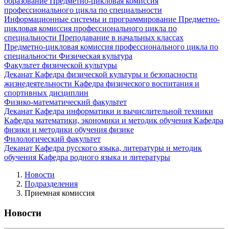
образование
Предметно-цикловая комиссия
профессионального цикла по специальности
Информационные системы и программирование
Предметно-
цикловая комиссия профессионального цикла по
специальности Преподавание в начальных классах
Предметно-цикловая комиссия профессионального цикла по
специальности Физическая культура
Факультет физической культуры
Деканат
Кафедра физической культуры и безопасности
жизнедеятельности
Кафедра физического воспитания и
спортивных дисциплин
Физико-математический факультет
Деканат
Кафедра информатики и вычислительной техники
Кафедра математики, экономики и методик обучения
Кафедра
физики и методики обучения физике
Филологический факультет
Деканат
Кафедра русского языка, литературы и методик
обучения
Кафедра родного языка и литературы
Новости
Подразделения
Приемная комиссия
Новости