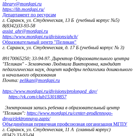
library@mordgpi.ru
https://lib.mordgpi.ru/
Департамент по ресурсам
г. Саранск, ул. Студенческая, 13 Б (учебный корпус №5)
8(8342)33-93-58
assist_ahr@mordgpi.ru
https://www.mordgpi.ru/divisions/ahch/
Образовательный центр "Пеликан"
г. Саранск, ул. Студенческая, д. 17 Б (учебный корпус № 3)
89170065250; 33-94-97. Директор Образовательного центра
"Пеликан" - Земляченко Людмила Викторовна, кандидат
педагогических наук, доцент кафедры педагогики дошкольного
и начального образования
Почта:
pelikan@mordgpi.ru
https://www.mordgpi.ru/divisions/prolonged_day/
https://vk.com/club153018857
Электронная запись ребенка в образовательный центр
"Пеликан":
https://www.mordgpi.ru/center-prodlennogo-
dnya/elektronnaya-zapis/
Объединённая первичная профсоюзная организация МГПУ
г. Саранск, ул. Студенческая, 11 А (главный корпус)
(8342) 33-93-04