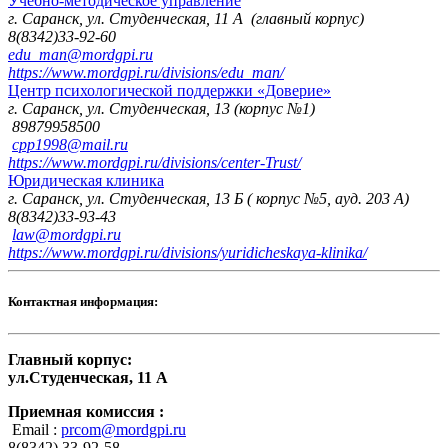
Учебно-методическое управление
г. Саранск, ул. Студенческая, 11 А (главный корпус)
8(8342)33-92-60
edu_man@mordgpi.ru
https://www.mordgpi.ru/divisions/edu_man/
Центр психологической поддержки «Доверие»
г. Саранск, ул. Студенческая, 13 (корпус №1)
89879958500
cpp1998@mail.ru
https://www.mordgpi.ru/divisions/center-Trust/
Юридическая клиника
г. Саранск, ул. Студенческая, 13 Б ( корпус №5, ауд. 203 А)
8(8342)33-93-43
law@mordgpi.ru
https://www.mordgpi.ru/divisions/yuridicheskaya-klinika/
Контактная информация:
Главный корпус:
ул.Студенческая, 11 А
Приемная комиссия :
Email :
prcom@mordgpi.ru
8(8342) 33-92-58