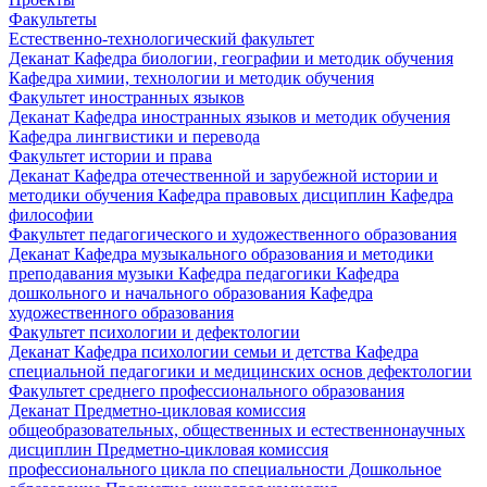
Факультеты
Естественно-технологический факультет
Деканат
Кафедра биологии, географии и методик обучения
Кафедра химии, технологии и методик обучения
Факультет иностранных языков
Деканат
Кафедра иностранных языков и методик обучения
Кафедра лингвистики и перевода
Факультет истории и права
Деканат
Кафедра отечественной и зарубежной истории и
методики обучения
Кафедра правовых дисциплин
Кафедра
философии
Факультет педагогического и художественного образования
Деканат
Кафедра музыкального образования и методики
преподавания музыки
Кафедра педагогики
Кафедра
дошкольного и начального образования
Кафедра
художественного образования
Факультет психологии и дефектологии
Деканат
Кафедра психологии семьи и детства
Кафедра
специальной педагогики и медицинских основ дефектологии
Факультет среднего профессионального образования
Деканат
Предметно-цикловая комиссия
общеобразовательных, общественных и естественнонаучных
дисциплин
Предметно-цикловая комиссия
профессионального цикла по специальности Дошкольное