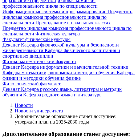
образование
Предметно-цикловая комиссия
профессионального цикла по специальности
Информационные системы и программирование
Предметно-
цикловая комиссия профессионального цикла по
специальности Преподавание в начальных классах
Предметно-цикловая комиссия профессионального цикла по
специальности Физическая культура
Факультет физической культуры
Деканат
Кафедра физической культуры и безопасности
жизнедеятельности
Кафедра физического воспитания и
спортивных дисциплин
Физико-математический факультет
Деканат
Кафедра информатики и вычислительной техники
Кафедра математики, экономики и методик обучения
Кафедра
физики и методики обучения физике
Филологический факультет
Деканат
Кафедра русского языка, литературы и методик
обучения
Кафедра родного языка и литературы
Новости
Новости университета
Дополнительное образование станет доступнее:
утверждён план на 2025-2030 годы
Дополнительное образование станет доступнее: