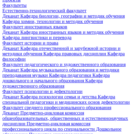
Факультеты
Естественно-технологический факультет
Деканат
Кафедра биологии, географии и методик обучения
Кафедра химии, технологии и методик обучения
Факультет иностранных языков
Деканат
Кафедра иностранных языков и методик обучения
Кафедра лингвистики и перевода
Факультет истории и права
Деканат
Кафедра отечественной и зарубежной истории и
методики обучения
Кафедра правовых дисциплин
Кафедра
философии
Факультет педагогического и художественного образования
Деканат
Кафедра музыкального образования и методики
преподавания музыки
Кафедра педагогики
Кафедра
дошкольного и начального образования
Кафедра
художественного образования
Факультет психологии и дефектологии
Деканат
Кафедра психологии семьи и детства
Кафедра
специальной педагогики и медицинских основ дефектологии
Факультет среднего профессионального образования
Деканат
Предметно-цикловая комиссия
общеобразовательных, общественных и естественнонаучных
дисциплин
Предметно-цикловая комиссия
профессионального цикла по специальности Дошкольное