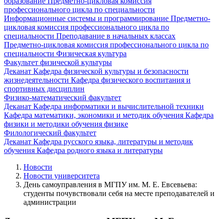
образование
Предметно-цикловая комиссия
профессионального цикла по специальности
Информационные системы и программирование
Предметно-
цикловая комиссия профессионального цикла по
специальности Преподавание в начальных классах
Предметно-цикловая комиссия профессионального цикла по
специальности Физическая культура
Факультет физической культуры
Деканат
Кафедра физической культуры и безопасности
жизнедеятельности
Кафедра физического воспитания и
спортивных дисциплин
Физико-математический факультет
Деканат
Кафедра информатики и вычислительной техники
Кафедра математики, экономики и методик обучения
Кафедра
физики и методики обучения физике
Филологический факультет
Деканат
Кафедра русского языка, литературы и методик
обучения
Кафедра родного языка и литературы
Новости
Новости университета
День самоуправления в МГПУ им. М. Е. Евсевьева:
студенты почувствовали себя на месте преподавателей и
администрации