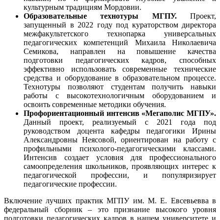
культурным традициям Мордовии.
Образовательные технотуры МГПУ.
Проект,
запущенный в 2022 году под кураторством директора
межфакультетского технопарка универсальных
педагогических компетенций Михаила Николаевича
Семикова, направлен на повышение качества
подготовки педагогических кадров, способных
эффективно использовать современные технические
средства и оборудование в образовательном процессе.
Технотуры позволяют студентам получить навыки
работы с высокотехнологичным оборудованием и
освоить современные методики обучения.
Профориентационный интенсив «Мегаполис МГПУ».
Данный проект, реализуемый с 2021 года под
руководством доцента кафедры педагогики Ирины
Александровны Неясовой, ориентирован на работу с
профильными психолого-педагогическими классами.
Интенсив создает условия для профессионального
самоопределения школьников, проявляющих интерес к
педагогической профессии, и популяризирует
педагогические профессии.
Включение лучших практик МГПУ им. М. Е. Евсевьевва в
федеральный сборник – это признание высокого уровня
подготовки педагогических кадров в нашем университете и