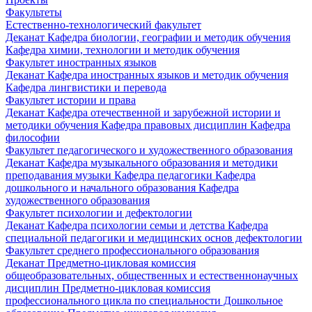
Факультеты
Естественно-технологический факультет
Деканат
Кафедра биологии, географии и методик обучения
Кафедра химии, технологии и методик обучения
Факультет иностранных языков
Деканат
Кафедра иностранных языков и методик обучения
Кафедра лингвистики и перевода
Факультет истории и права
Деканат
Кафедра отечественной и зарубежной истории и
методики обучения
Кафедра правовых дисциплин
Кафедра
философии
Факультет педагогического и художественного образования
Деканат
Кафедра музыкального образования и методики
преподавания музыки
Кафедра педагогики
Кафедра
дошкольного и начального образования
Кафедра
художественного образования
Факультет психологии и дефектологии
Деканат
Кафедра психологии семьи и детства
Кафедра
специальной педагогики и медицинских основ дефектологии
Факультет среднего профессионального образования
Деканат
Предметно-цикловая комиссия
общеобразовательных, общественных и естественнонаучных
дисциплин
Предметно-цикловая комиссия
профессионального цикла по специальности Дошкольное