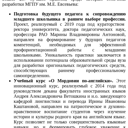
разработки МГПУ им. М.Е. Евсевьева:
Подготовка будущего педагога к сопровождению
младшего школьника в раннем выборе профессии.
Проект, реализуемый с 2019 года под кураторством
ректора университета, доктора педагогических наук,
профессора РАО Марины Владимировны Антоновой,
направлен на формирование у будущих педагогов
компетенций, необходимых для эффективной
профориентационной работы с младшими
школьниками. Уникальность практики заключается в
использовании потенциала образовательной среды вуза
для разработки оригинальных педагогических средств,
способствующих раннему профессиональному
самоопределению.
Учебный курс «О Мордовии по-английски».
Этот
инновационный курс, реализуемый с 2014 года под
руководством декана факультета иностранных языков
Андрея Александровича Ветошкина и и.о. заведующего
кафедрой лингвистики и перевода Ирины Ивановны
Каштановой, направлен на патриотическое и духовно-
нравственное воспитание студентов через изучение
истории и культуры родного края на английском языке.
Курс позволяет не только совершенствовать языковые
навыки, но и формировать глубокое уважение к