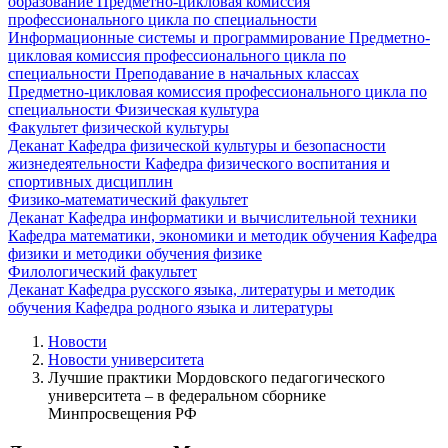
образование
Предметно-цикловая комиссия
профессионального цикла по специальности
Информационные системы и программирование
Предметно-
цикловая комиссия профессионального цикла по
специальности Преподавание в начальных классах
Предметно-цикловая комиссия профессионального цикла по
специальности Физическая культура
Факультет физической культуры
Деканат
Кафедра физической культуры и безопасности
жизнедеятельности
Кафедра физического воспитания и
спортивных дисциплин
Физико-математический факультет
Деканат
Кафедра информатики и вычислительной техники
Кафедра математики, экономики и методик обучения
Кафедра
физики и методики обучения физике
Филологический факультет
Деканат
Кафедра русского языка, литературы и методик
обучения
Кафедра родного языка и литературы
Новости
Новости университета
Лучшие практики Мордовского педагогического
университета – в федеральном сборнике
Минпросвещения РФ