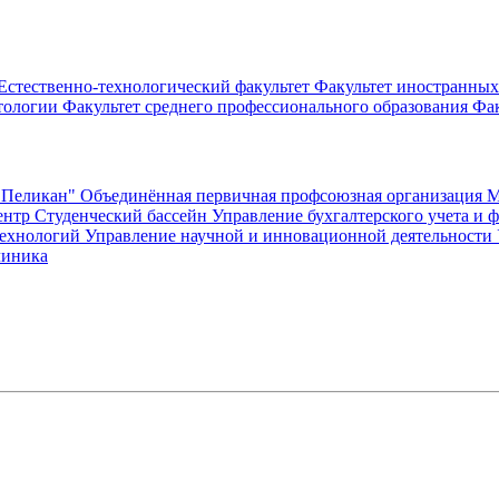
Естественно-технологический факультет
Факультет иностранных
ктологии
Факультет среднего профессионального образования
Фак
"Пеликан"
Объединённая первичная профсоюзная организация
ентр
Студенческий бассейн
Управление бухгалтерского учета и 
технологий
Управление научной и инновационной деятельности
линика