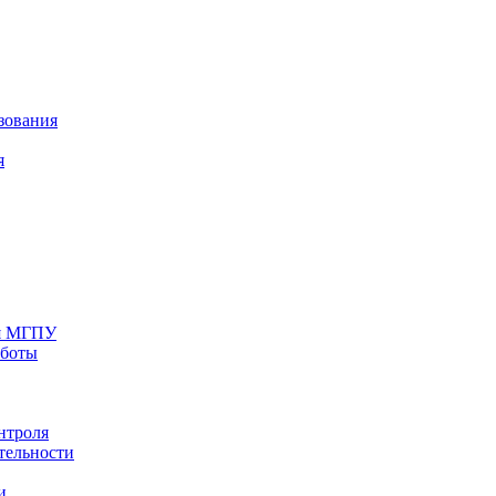
зования
я
ия МГПУ
аботы
нтроля
тельности
и