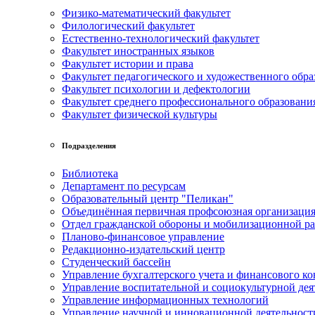
Физико-математический факультет
Филологический факультет
Естественно-технологический факультет
Факультет иностранных языков
Факультет истории и права
Факультет педагогического и художественного обра
Факультет психологии и дефектологии
Факультет среднего профессионального образовани
Факультет физической культуры
Подразделения
Библиотека
Департамент по ресурсам
Образовательный центр "Пеликан"
Объединённая первичная профсоюзная организац
Отдел гражданской обороны и мобилизационной р
Планово-финансовое управление
Редакционно-издательский центр
Студенческий бассейн
Управление бухгалтерского учета и финансового ко
Управление воспитательной и социокультурной дея
Управление информационных технологий
Управление научной и инновационной деятельност