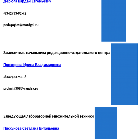
Дерюга Вардан Евгеньевич
(8342) 33-92-72
pedagogics@mordgpi.ru
Заместитель начальника редакционно-издательского центра
Прохорова Ирина Владимировна
(8342) 33-93-06
proknigi308@yandex.ru
Заведующая лабораторией множительной техники
Пискунова Светлана Витальевна