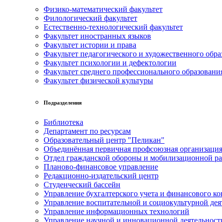
Физико-математический факультет
Филологический факультет
Естественно-технологический факультет
Факультет иностранных языков
Факультет истории и права
Факультет педагогического и художественного обра
Факультет психологии и дефектологии
Факультет среднего профессионального образовани
Факультет физической культуры
Подразделения
Библиотека
Департамент по ресурсам
Образовательный центр "Пеликан"
Объединённая первичная профсоюзная организац
Отдел гражданской обороны и мобилизационной р
Планово-финансовое управление
Редакционно-издательский центр
Студенческий бассейн
Управление бухгалтерского учета и финансового ко
Управление воспитательной и социокультурной дея
Управление информационных технологий
Управление научной и инновационной деятельност