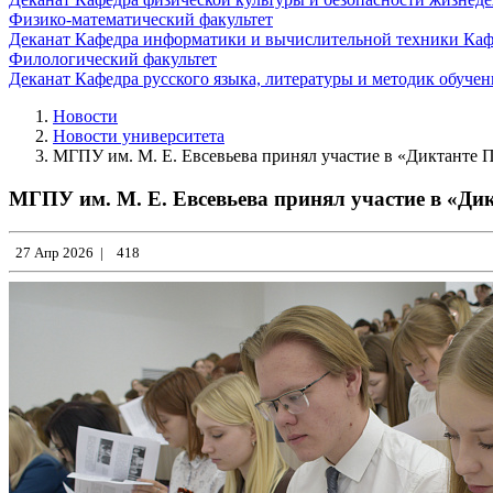
Физико-математический факультет
Деканат
Кафедра информатики и вычислительной техники
Каф
Филологический факультет
Деканат
Кафедра русского языка, литературы и методик обуче
Новости
Новости университета
МГПУ им. М. Е. Евсевьева принял участие в «Диктанте 
МГПУ им. М. Е. Евсевьева принял участие в «Ди
27 Апр 2026
|
418