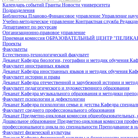
Календарь событий
Гранты
Новости университета
Подразделения
Библиотека
Планово-Финансовое управление
Управление нау
Учебно-методическое управление
Контрактная служба
Редакци
Департамент по ресурсам
Организационно-правовое управление
Приемная комиссия
ОБРАЗОВАТЕЛЬНЫЙ ЦЕНТР "ПЕЛИКА
Проекты
Факультеты
Естественно-технологический факультет
Деканат
Кафедра биологии, географии и методик обучения
Каф
Факультет иностранных языков
Деканат
Кафедра иностранных языков и методик обучения
Каф
Факультет истории и права
Деканат
Кафедра отечественной и зарубежной истории и мето
Факультет педагогического и художественного образования
Деканат
Кафедра музыкального образования и методики преп
Факультет психологии и дефектологии
Деканат
Кафедра психологии семьи и детства
Кафедра специал
Факультет среднего профессионального образования
Деканат
Предметно-цикловая комиссия общеобразовательных,
Дошкольное образование
Предметно-цикловая комиссия профе
профессионального цикла по специальности Преподавание в н
Факультет физической культуры
Деканат
Кафедра физической культуры и безопасности жизнед