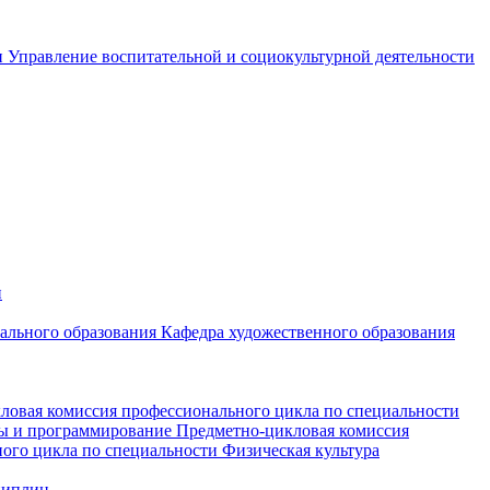
и
Управление воспитательной и социокультурной деятельности
и
чального образования
Кафедра художественного образования
ловая комиссия профессионального цикла по специальности
мы и программирование
Предметно-цикловая комиссия
ого цикла по специальности Физическая культура
циплин