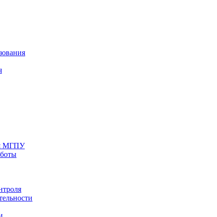
зования
я
ия МГПУ
аботы
нтроля
тельности
и