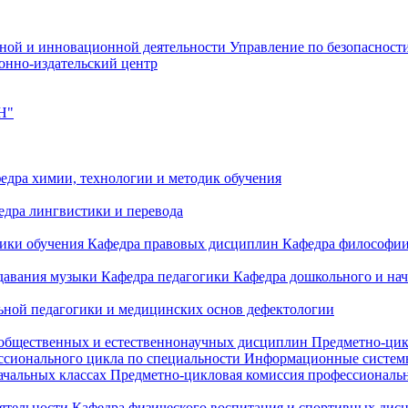
чной и инновационной деятельности
Управление по безопасност
онно-издательский центр
Н"
едра химии, технологии и методик обучения
едра лингвистики и перевода
дики обучения
Кафедра правовых дисциплин
Кафедра философи
одавания музыки
Кафедра педагогики
Кафедра дошкольного и на
ьной педагогики и медицинских основ дефектологии
 общественных и естественнонаучных дисциплин
Предметно-цик
ссионального цикла по специальности Информационные систе
ачальных классах
Предметно-цикловая комиссия профессиональн
еятельности
Кафедра физического воспитания и спортивных дис