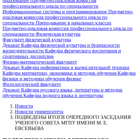
образование
Предметно-цикловая комиссия
профессионального цикла по специальности
Информационные системы и программирование
Предметно-
цикловая комиссия профессионального цикла по
специальности Преподавание в начальных классах
Предметно-цикловая комиссия профессионального цикла по
специальности Физическая культура
Факультет физической культуры
Деканат
Кафедра физической культуры и безопасности
жизнедеятельности
Кафедра физического воспитания и
спортивных дисциплин
Физико-математический факультет
Деканат
Кафедра информатики и вычислительной техники
Кафедра математики, экономики и методик обучения
Кафедра
физики и методики обучения физике
Филологический факультет
Деканат
Кафедра русского языка, литературы и методик
обучения
Кафедра родного языка и литературы
Новости
Новости университета
ПОДВЕДЕНЫ ИТОГИ ОЧЕРЕДНОГО ЗАСЕДАНИЯ
УЧЕНОГО СОВЕТА МГПУ ИМЕНИ М. Е.
ЕВСЕВЬЕВА