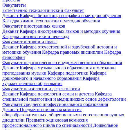
Факультеты
Естественно-технологический факультет
Деканат
Кафедра биологии, географии и методик обучения
Кафедра химии, технологии и методик обучения
Факультет иностранных языков
Деканат
Кафедра иностранных языков и методик обучения
Кафедра лингвистики и перевода
Факультет истории и права
Деканат
Кафедра отечественной и зарубежной истории и
методики обучения
Кафедра правовых дисциплин
Кафедра
философии
Факультет педагогического и художественного образования
Деканат
Кафедра музыкального образования и методики
преподавания музыки
Кафедра педагогики
Кафедра
дошкольного и начального образования
Кафедра
художественного образования
Факультет психологии и дефектологии
Деканат
Кафедра психологии семьи и детства
Кафедра
специальной педагогики и медицинских основ дефектологии
Факультет среднего профессионального образования
Деканат
Предметно-цикловая комиссия
общеобразовательных, общественных и естественнонаучных
дисциплин
Предметно-цикловая комиссия
профессионального цикла по специальности Дошкольное