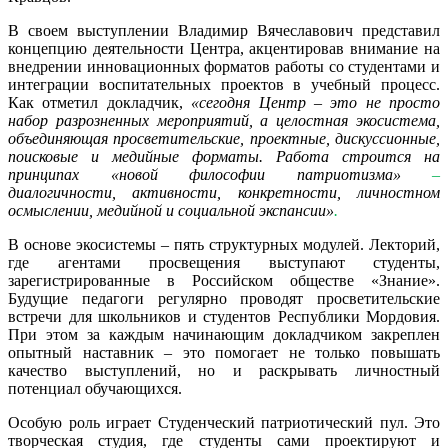
В своем выступлении Владимир Вячеславович представил
концепцию деятельности Центра, акцентировав внимание на
внедрении инновационных форматов работы со студентами и
интеграции воспитательных проектов в учебный процесс.
Как отметил докладчик,
«сегодня Центр – это не просто
набор разрозненных мероприятий, а целостная экосистема,
объединяющая просветительские, проектные, дискуссионные,
поисковые и медийные форматы. Работа строится на
принципах «новой философии патриотизма»
–
диалогичности, активности, конкретности, личностном
осмыслении, медийной и социальной экспансии»
.
В основе экосистемы – пять структурных модулей. Лекторий,
где агентами просвещения выступают студенты,
зарегистрированные в Российском обществе «Знание».
Будущие педагоги регулярно проводят просветительские
встречи для школьников и студентов Республики Мордовия.
При этом за каждым начинающим докладчиком закреплен
опытный наставник – это помогает не только повышать
качество выступлений, но и раскрывать личностный
потенциал обучающихся.
Особую роль играет Студенческий патриотический пул. Это
творческая студия, где студенты сами проектируют и