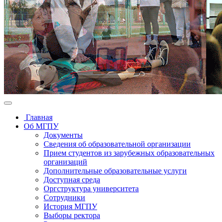
Главная
Об МГПУ
Документы
Сведения об образовательной организации
Прием студентов из зарубежных образовательных
организаций
Дополнительные образовательные услуги
Доступная среда
Оргструктура университета
Сотрудники
История МГПУ
Выборы ректора