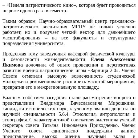
– «Неделя патриотического кино», которая будет проводиться
не реже одного раза в семестр.
Таким образом, Научно-образовательный центр гражданско-
патриотического воспитания МГПУ не только успешно
работает, но и получает четкий вектор для дальнейшего
масштабирования – на все факультеты и структурные
подразделения университета.
Продолжая тему, заведующая кафедрой физической культуры
и безопасности жизнедеятельности
Елена Алексеевна
Якимова
доложила об опыте проведения и перспективах
развития военно-патриотической игры «Зарница 2.0». Члены
Совета отметили высокую вовлеченность студенческой
молодежи и рекомендовали расширить масштаб мероприятия,
превратив его в межрегиональную площадку.
Важным событием заседания стало рассмотрение вопроса о
представлении Владимира Вячеславовича Мирошкина,
кандидата исторических наук, к ученому званию доцента по
научной специальности 5.6.4. Этнология, антропология и
этнография. С характеристикой соискателя выступила ученый
секретарь совета Татьяна Николаевна Приходченко. Члены
Ученого совета единогласно поддержали данное
представление, высоко оценив научный вклад и