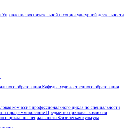
и
Управление воспитательной и социокультурной деятельности
и
чального образования
Кафедра художественного образования
ловая комиссия профессионального цикла по специальности
мы и программирование
Предметно-цикловая комиссия
ого цикла по специальности Физическая культура
циплин