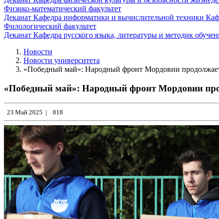
Физико-математический факультет
Деканат
Кафедра информатики и вычислительной техники
Каф
Филологический факультет
Деканат
Кафедра русского языка, литературы и методик обуче
Новости
Новости университета
«Победный май»: Народный фронт Мордовии продолжае
«Победный май»: Народный фронт Мордовии пр
23 Май 2025
|
818