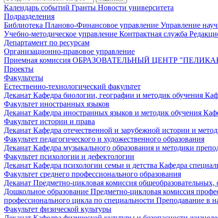
Календарь событий
Гранты
Новости университета
Подразделения
Библиотека
Планово-Финансовое управление
Управление нау
Учебно-методическое управление
Контрактная служба
Редакци
Департамент по ресурсам
Организационно-правовое управление
Приемная комиссия
ОБРАЗОВАТЕЛЬНЫЙ ЦЕНТР "ПЕЛИКА
Проекты
Факультеты
Естественно-технологический факультет
Деканат
Кафедра биологии, географии и методик обучения
Каф
Факультет иностранных языков
Деканат
Кафедра иностранных языков и методик обучения
Каф
Факультет истории и права
Деканат
Кафедра отечественной и зарубежной истории и мето
Факультет педагогического и художественного образования
Деканат
Кафедра музыкального образования и методики преп
Факультет психологии и дефектологии
Деканат
Кафедра психологии семьи и детства
Кафедра специал
Факультет среднего профессионального образования
Деканат
Предметно-цикловая комиссия общеобразовательных,
Дошкольное образование
Предметно-цикловая комиссия профе
профессионального цикла по специальности Преподавание в н
Факультет физической культуры
Деканат
Кафедра физической культуры и безопасности жизнед