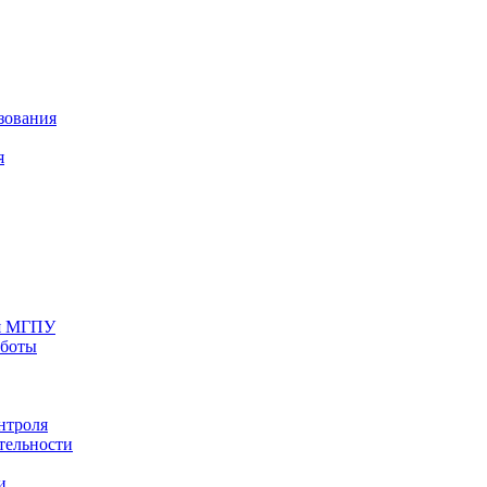
зования
я
ия МГПУ
аботы
нтроля
тельности
и