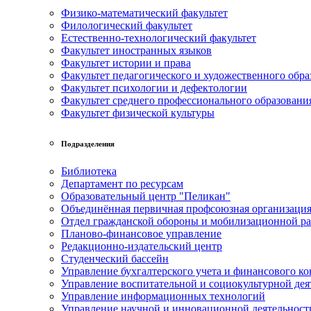
Физико-математический факультет
Филологический факультет
Естественно-технологический факультет
Факультет иностранных языков
Факультет истории и права
Факультет педагогического и художественного обра
Факультет психологии и дефектологии
Факультет среднего профессионального образовани
Факультет физической культуры
Подразделения
Библиотека
Департамент по ресурсам
Образовательный центр "Пеликан"
Объединённая первичная профсоюзная организац
Отдел гражданской обороны и мобилизационной р
Планово-финансовое управление
Редакционно-издательский центр
Студенческий бассейн
Управление бухгалтерского учета и финансового ко
Управление воспитательной и социокультурной дея
Управление информационных технологий
Управление научной и инновационной деятельност