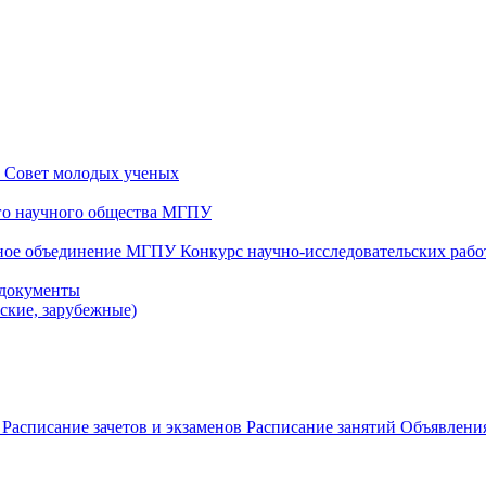
и
Совет молодых ученых
ого научного общества МГПУ
чное объединение МГПУ
Конкурс научно-исследовательских раб
 документы
йские, зарубежные)
в
Расписание зачетов и экзаменов
Расписание занятий
Объявления