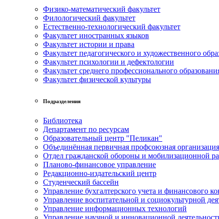
Физико-математический факультет
Филологический факультет
Естественно-технологический факультет
Факультет иностранных языков
Факультет истории и права
Факультет педагогического и художественного обра
Факультет психологии и дефектологии
Факультет среднего профессионального образовани
Факультет физической культуры
Подразделения
Библиотека
Департамент по ресурсам
Образовательный центр "Пеликан"
Объединённая первичная профсоюзная организац
Отдел гражданской обороны и мобилизационной р
Планово-финансовое управление
Редакционно-издательский центр
Студенческий бассейн
Управление бухгалтерского учета и финансового ко
Управление воспитательной и социокультурной дея
Управление информационных технологий
Управление научной и инновационной деятельност