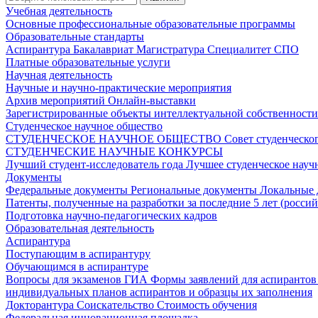
Учебная деятельность
Основные профессиональные образовательные программы
Образовательные стандарты
Аспирантура
Бакалавриат
Магистратура
Специалитет
СПО
Платные образовательные услуги
Научная деятельность
Научные и научно-практические мероприятия
Архив мероприятий
Онлайн-выставки
Зарегистрированные объекты интеллектуальной собственност
Студенческое научное общество
СТУДЕНЧЕСКОЕ НАУЧНОЕ ОБЩЕСТВО
Совет студенческ
СТУДЕНЧЕСКИЕ НАУЧНЫЕ КОНКУРСЫ
Лучший студент-исследователь года
Лучшее студенческое нау
Документы
Федеральные документы
Региональные документы
Локальные
Патенты, полученные на разработки за последние 5 лет (росси
Подготовка научно-педагогических кадров
Образовательная деятельность
Аспирантура
Поступающим в аспирантуру
Обучающимся в аспирантуре
Вопросы для экзаменов
ГИА
Формы заявлений для аспиранто
индивидуальных планов аспирантов и образцы их заполнения
Докторантура
Соискательство
Стоимость обучения
Федеральная инновационная площадка