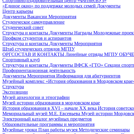
Спортивно-оздоровительный центр «ФитнесВУЗ»
«Единое окно» по поддержке молодых семей
Документы
Центр карьеры
Документы
Вакансии
Мероприятия
Студенческое самоуправление
Студенческий совет
Структура и контакты
Документы
Награды
Молодежные проек
Профком студентов и аспирантов
Структура и контакты
Документы
Мероприятия
Штаб студенческих отрядов МГПУ
ОРГСОСТАВ И КОНТАКТЫ
Линейные отряды МГПУ
ОБУЧ
Спортивный клуб
Структура и контакты
Документы
ВФСК «ГТО»
Секции спорт
Профориентационная деятельность
Документы
Мероприятия
Информация для абитуриентов
Музейный комплекс «История образования в Мордовском крае
Структура
Экспозиции
Музей археологии и этнографии
Музей истории образования в мордовском крае
История образования в XVI – начале XX века
История советск
Мемориальный музей М.Е. Евсевьева
Музей истории Мордовско
Электронный каталог музейных предметов
Образовательные программы и мероприятия
Музейные уроки
План работы музея
Методические семинары