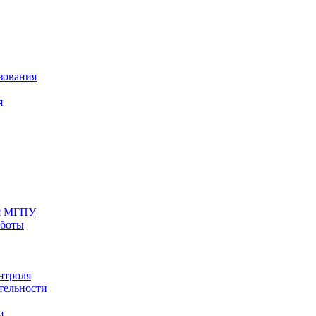
зования
я
ия МГПУ
аботы
нтроля
тельности
и