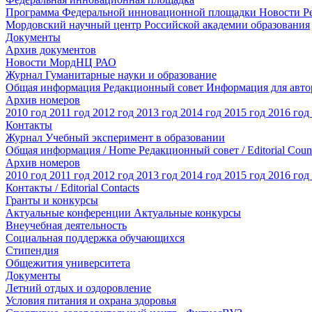
Программа Федеральной инновационной площадки
Новости
Р
Мордовский научный центр Российской академии образования
Документы
Архив документов
Новости МордНЦ РАО
Журнал Гуманитарные науки и образование
Общая информация
Редакционный совет
Информация для авт
Архив номеров
2010 год
2011 год
2012 год
2013 год
2014 год
2015 год
2016 год
Контакты
Журнал Учебный эксперимент в образовании
Общая информация / Home
Редакционный совет / Editorial Coun
Архив номеров
2010 год
2011 год
2012 год
2013 год
2014 год
2015 год
2016 год
Контакты / Editorial Contacts
Гранты и конкурсы
Актуальные конференции
Актуальные конкурсы
Внеучебная деятельность
Социальная поддержка обучающихся
Стипендия
Общежития университета
Документы
Летний отдых и оздоровление
Условия питания и охрана здоровья