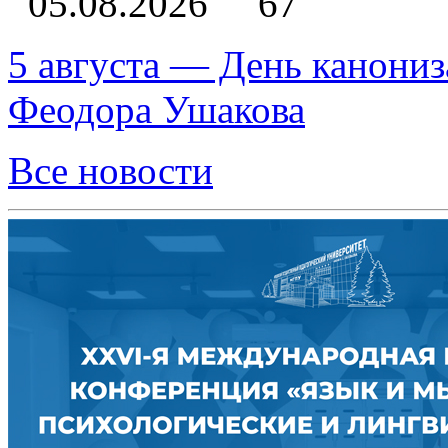
05.08.2026
67
5 августа — День канониз
Феодора Ушакова
Все новости