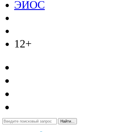
ЭИОС
12+
Найти...