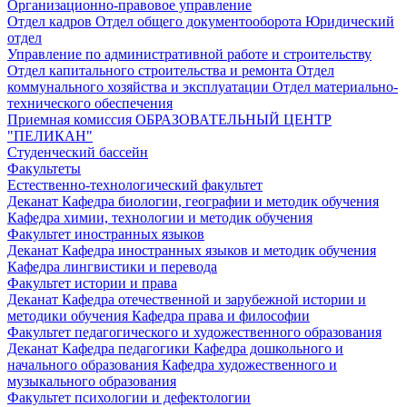
Организационно-правовое управление
Отдел кадров
Отдел общего документооборота
Юридический
отдел
Управление по административной работе и строительству
Отдел капитального строительства и ремонта
Отдел
коммунального хозяйства и эксплуатации
Отдел материально-
технического обеспечения
Приемная комиссия
ОБРАЗОВАТЕЛЬНЫЙ ЦЕНТР
"ПЕЛИКАН"
Студенческий бассейн
Факультеты
Естественно-технологический факультет
Деканат
Кафедра биологии, географии и методик обучения
Кафедра химии, технологии и методик обучения
Факультет иностранных языков
Деканат
Кафедра иностранных языков и методик обучения
Кафедра лингвистики и перевода
Факультет истории и права
Деканат
Кафедра отечественной и зарубежной истории и
методики обучения
Кафедра права и философии
Факультет педагогического и художественного образования
Деканат
Кафедра педагогики
Кафедра дошкольного и
начального образования
Кафедра художественного и
музыкального образования
Факультет психологии и дефектологии