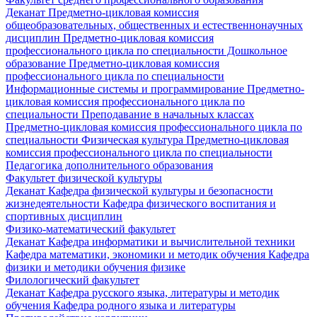
Деканат
Предметно-цикловая комиссия
общеобразовательных, общественных и естественнонаучных
дисциплин
Предметно-цикловая комиссия
профессионального цикла по специальности Дошкольное
образование
Предметно-цикловая комиссия
профессионального цикла по специальности
Информационные системы и программирование
Предметно-
цикловая комиссия профессионального цикла по
специальности Преподавание в начальных классах
Предметно-цикловая комиссия профессионального цикла по
специальности Физическая культура
Предметно-цикловая
комиссия профессионального цикла по специальности
Педагогика дополнительного образования
Факультет физической культуры
Деканат
Кафедра физической культуры и безопасности
жизнедеятельности
Кафедра физического воспитания и
спортивных дисциплин
Физико-математический факультет
Деканат
Кафедра информатики и вычислительной техники
Кафедра математики, экономики и методик обучения
Кафедра
физики и методики обучения физике
Филологический факультет
Деканат
Кафедра русского языка, литературы и методик
обучения
Кафедра родного языка и литературы