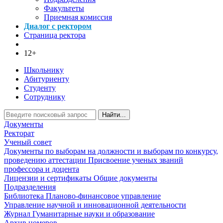
Факультеты
Приемная комиссия
Диалог с ректором
Страница ректора
12+
Школьнику
Абитуриенту
Студенту
Сотруднику
Найти...
Документы
Ректорат
Ученый совет
Документы по выборам на должности и выборам по конкурсу,
проведению аттестации
Присвоение ученых званий
профессора и доцента
Лицензии и сертификаты
Общие документы
Подразделения
Библиотека
Планово-финансовое управление
Управление научной и инновационной деятельности
Журнал Гуманитарные науки и образование
Архив номеров