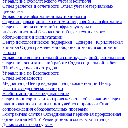
Управление бухгалтерского учета и контроля
Отдел расчетов и отчетности
Отдел учета материальных
ценностей
Управление информационных технологий
Отдел информационных систем и цифровой трансформации
Отдел развития системной инфраструктуры и
информационной безопасности
Отдел технического
обслуживания и эксплуатации
Центр психологической поддержки «Доверие»
Юридическая
клиника
Отдел гражданской обороны и мобилизационной
работы
Управление воспитательной и социокультурной деятельности.
Отдел по воспитательной работе
Отдел социальной работы
Штаб студенческих отрядов
Управление по Безопасности
Отдел Безопасности
Медиацентр
Центр карьеры
Центр компетенций
Центр
развития студенческого спорта
Учебно-методическое управление
Отдел мониторинга и контроля качества образования
Отдел
планирования и организации учебного процесса
Отдел
сопровождения образовательных программ
Контрактная служба
Объединённая первичная профсоюзная
организация МГПУ
Редакционно-издательский центр
Департамент по ресурсам