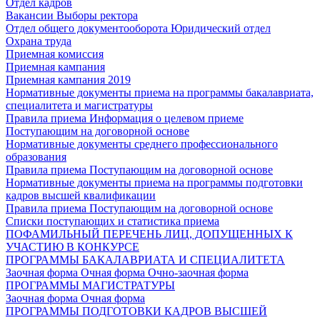
Отдел кадров
Вакансии
Выборы ректора
Отдел общего документооборота
Юридический отдел
Охрана труда
Приемная комиссия
Приемная кампания
Приемная кампания 2019
Нормативные документы приема на программы бакалавриата,
специалитета и магистратуры
Правила приема
Информация о целевом приеме
Поступающим на договорной основе
Нормативные документы среднего профессионального
образования
Правила приема
Поступающим на договорной основе
Нормативные документы приема на программы подготовки
кадров высшей квалификации
Правила приема
Поступающим на договорной основе
Списки поступающих и статистика приема
ПОФАМИЛЬНЫЙ ПЕРЕЧЕНЬ ЛИЦ, ДОПУЩЕННЫХ К
УЧАСТИЮ В КОНКУРСЕ
ПРОГРАММЫ БАКАЛАВРИАТА И СПЕЦИАЛИТЕТА
Заочная форма
Очная форма
Очно-заочная форма
ПРОГРАММЫ МАГИСТРАТУРЫ
Заочная форма
Очная форма
ПРОГРАММЫ ПОДГОТОВКИ КАДРОВ ВЫСШЕЙ