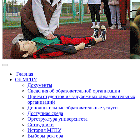
Главная
Об МГПУ
Документы
Сведения об образовательной организации
Прием студентов из зарубежных образовательных
организаций
Дополнительные образовательные услуги
Доступная среда
Оргструктура университета
Сотрудники
История МГПУ
Выборы ректора