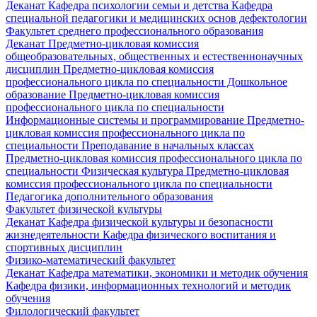
Деканат
Кафедра психологии семьи и детства
Кафедра
специальной педагогики и медицинских основ дефектологии
Факультет среднего профессионального образования
Деканат
Предметно-цикловая комиссия
общеобразовательных, общественных и естественнонаучных
дисциплин
Предметно-цикловая комиссия
профессионального цикла по специальности Дошкольное
образование
Предметно-цикловая комиссия
профессионального цикла по специальности
Информационные системы и программирование
Предметно-
цикловая комиссия профессионального цикла по
специальности Преподавание в начальных классах
Предметно-цикловая комиссия профессионального цикла по
специальности Физическая культура
Предметно-цикловая
комиссия профессионального цикла по специальности
Педагогика дополнительного образования
Факультет физической культуры
Деканат
Кафедра физической культуры и безопасности
жизнедеятельности
Кафедра физического воспитания и
спортивных дисциплин
Физико-математический факультет
Деканат
Кафедра математики, экономики и методик обучения
Кафедра физики, информационных технологий и методик
обучения
Филологический факультет