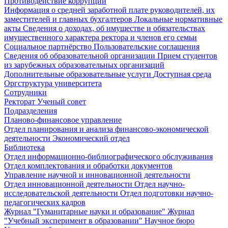
Противодействие коррупции
Информация о средней заработной плате руководителей, их
заместителей и главных бухгалтеров
Локальные нормативные
акты
Сведения о доходах, об имуществе и обязательствах
имущественного характера ректора и членов его семьи
Социальное партнёрство
Пользовательские соглашения
Сведения об образовательной организации
Прием студентов
из зарубежных образовательных организаций
Дополнительные образовательные услуги
Доступная среда
Оргструктура университета
Сотрудники
Ректорат
Ученый совет
Подразделения
Планово-финансовое управление
Отдел планирования и анализа финансово-экономической
деятельности
Экономический отдел
Библиотека
Отдел информационно-библиографического обслуживания
Отдел комплектования и обработки документов
Управление научной и инновационной деятельности
Отдел инновационной деятельности
Отдел научно-
исследовательской деятельности
Отдел подготовки научно-
педагогических кадров
Журнал "Гуманитарные науки и образование"
Журнал
"Учебный эксперимент в образовании"
Научное бюро