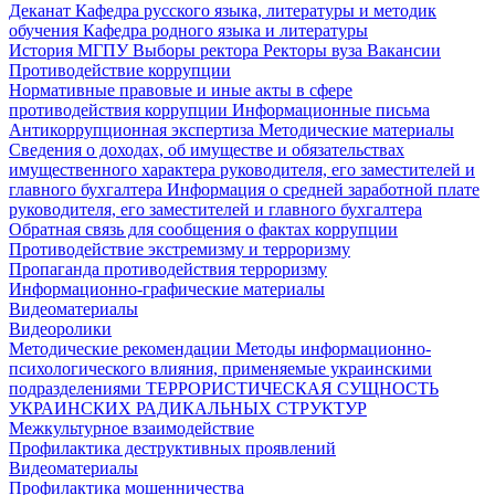
Деканат
Кафедра русского языка, литературы и методик
обучения
Кафедра родного языка и литературы
История МГПУ
Выборы ректора
Ректоры вуза
Вакансии
Противодействие коррупции
Нормативные правовые и иные акты в сфере
противодействия коррупции
Информационные письма
Антикоррупционная экспертиза
Методические материалы
Сведения о доходах, об имуществе и обязательствах
имущественного характера руководителя, его заместителей и
главного бухгалтера
Информация о средней заработной плате
руководителя, его заместителей и главного бухгалтера
Обратная связь для сообщения о фактах коррупции
Противодействие экстремизму и терроризму
Пропаганда противодействия терроризму
Информационно-графические материалы
Видеоматериалы
Видеоролики
Методические рекомендации
Методы информационно-
психологического влияния, применяемые украинскими
подразделениями
ТЕРРОРИСТИЧЕСКАЯ СУЩНОСТЬ
УКРАИНСКИХ РАДИКАЛЬНЫХ СТРУКТУР
Межкультурное взаимодействие
Профилактика деструктивных проявлений
Видеоматериалы
Профилактика мошенничества