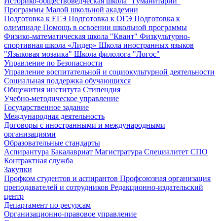
Историко-обществоведческая школа "Гуманитарий"
Программы Малой школьной академии
Подготовка к ЕГЭ
Подготовка к ОГЭ
Подготовка к
олимпиаде
Помощь в освоении школьной программы
Физико-математическая школа "Квант"
Физкультурно-
спортивная школа «Лидер»
Школа иностранных языков
"Языковая мозаика"
Школа филолога "Логос"
Управление по Безопасности
Управление воспитательной и социокультурной деятельности
Социальная поддержка обучающихся
Общежития института
Стипендия
Учебно-методическое управление
Государственное задание
Международная деятельность
Договоры с иностранными и международными
организациями
Образовательные стандарты
Аспирантура
Бакалавриат
Магистратура
Специалитет
СПО
Контрактная служба
Закупки
Профком студентов и аспирантов
Профсоюзная организация
преподавателей и сотрудников
Редакционно-издательский
центр
Департамент по ресурсам
Организационно-правовое управление