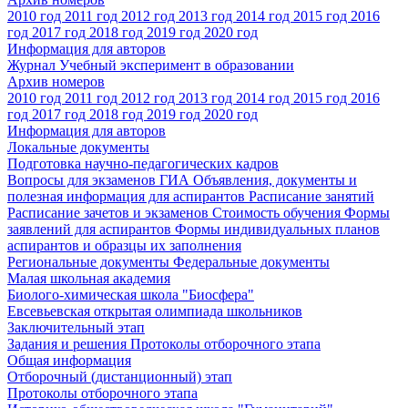
2010 год
2011 год
2012 год
2013 год
2014 год
2015 год
2016
год
2017 год
2018 год
2019 год
2020 год
Информация для авторов
Журнал Учебный эксперимент в образовании
Архив номеров
2010 год
2011 год
2012 год
2013 год
2014 год
2015 год
2016
год
2017 год
2018 год
2019 год
2020 год
Информация для авторов
Локальные документы
Подготовка научно-педагогических кадров
Вопросы для экзаменов
ГИА
Объявления, документы и
полезная информация для аспирантов
Расписание занятий
Расписание зачетов и экзаменов
Стоимость обучения
Формы
заявлений для аспирантов
Формы индивидуальных планов
аспирантов и образцы их заполнения
Региональные документы
Федеральные документы
Малая школьная академия
Биолого-химическая школа "Биосфера"
Евсевьевская открытая олимпиада школьников
Заключительный этап
Задания и решения
Протоколы отборочного этапа
Общая информация
Отборочный (дистанционный) этап
Протоколы отборочного этапа