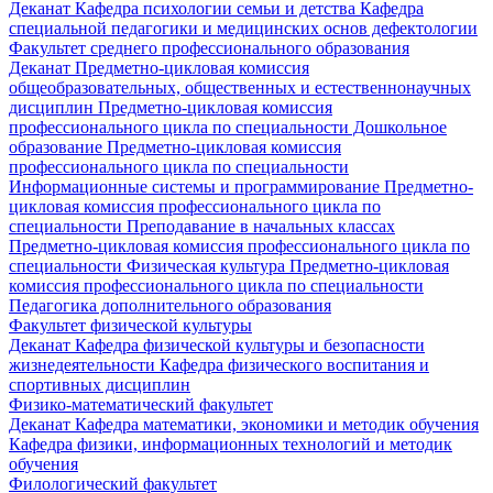
Деканат
Кафедра психологии семьи и детства
Кафедра
специальной педагогики и медицинских основ дефектологии
Факультет среднего профессионального образования
Деканат
Предметно-цикловая комиссия
общеобразовательных, общественных и естественнонаучных
дисциплин
Предметно-цикловая комиссия
профессионального цикла по специальности Дошкольное
образование
Предметно-цикловая комиссия
профессионального цикла по специальности
Информационные системы и программирование
Предметно-
цикловая комиссия профессионального цикла по
специальности Преподавание в начальных классах
Предметно-цикловая комиссия профессионального цикла по
специальности Физическая культура
Предметно-цикловая
комиссия профессионального цикла по специальности
Педагогика дополнительного образования
Факультет физической культуры
Деканат
Кафедра физической культуры и безопасности
жизнедеятельности
Кафедра физического воспитания и
спортивных дисциплин
Физико-математический факультет
Деканат
Кафедра математики, экономики и методик обучения
Кафедра физики, информационных технологий и методик
обучения
Филологический факультет