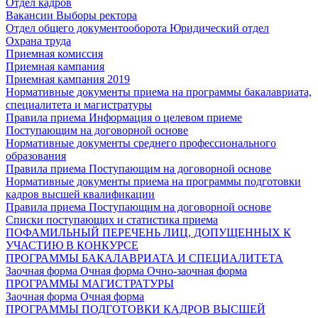
Отдел кадров
Вакансии
Выборы ректора
Отдел общего документооборота
Юридический отдел
Охрана труда
Приемная комиссия
Приемная кампания
Приемная кампания 2019
Нормативные документы приема на программы бакалавриата,
специалитета и магистратуры
Правила приема
Информация о целевом приеме
Поступающим на договорной основе
Нормативные документы среднего профессионального
образования
Правила приема
Поступающим на договорной основе
Нормативные документы приема на программы подготовки
кадров высшей квалификации
Правила приема
Поступающим на договорной основе
Списки поступающих и статистика приема
ПОФАМИЛЬНЫЙ ПЕРЕЧЕНЬ ЛИЦ, ДОПУЩЕННЫХ К
УЧАСТИЮ В КОНКУРСЕ
ПРОГРАММЫ БАКАЛАВРИАТА И СПЕЦИАЛИТЕТА
Заочная форма
Очная форма
Очно-заочная форма
ПРОГРАММЫ МАГИСТРАТУРЫ
Заочная форма
Очная форма
ПРОГРАММЫ ПОДГОТОВКИ КАДРОВ ВЫСШЕЙ