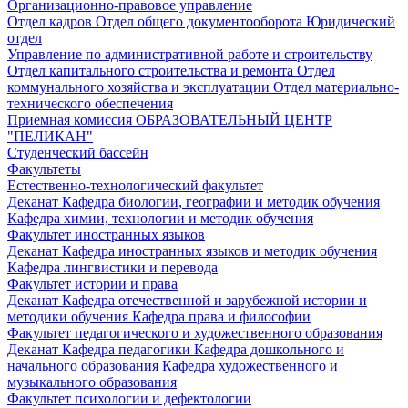
Организационно-правовое управление
Отдел кадров
Отдел общего документооборота
Юридический
отдел
Управление по административной работе и строительству
Отдел капитального строительства и ремонта
Отдел
коммунального хозяйства и эксплуатации
Отдел материально-
технического обеспечения
Приемная комиссия
ОБРАЗОВАТЕЛЬНЫЙ ЦЕНТР
"ПЕЛИКАН"
Студенческий бассейн
Факультеты
Естественно-технологический факультет
Деканат
Кафедра биологии, географии и методик обучения
Кафедра химии, технологии и методик обучения
Факультет иностранных языков
Деканат
Кафедра иностранных языков и методик обучения
Кафедра лингвистики и перевода
Факультет истории и права
Деканат
Кафедра отечественной и зарубежной истории и
методики обучения
Кафедра права и философии
Факультет педагогического и художественного образования
Деканат
Кафедра педагогики
Кафедра дошкольного и
начального образования
Кафедра художественного и
музыкального образования
Факультет психологии и дефектологии