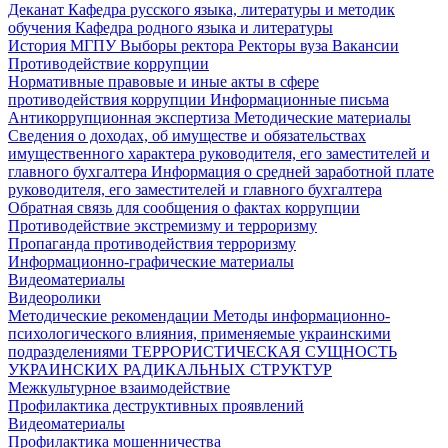
Деканат
Кафедра русского языка, литературы и методик
обучения
Кафедра родного языка и литературы
История МГПУ
Выборы ректора
Ректоры вуза
Вакансии
Противодействие коррупции
Нормативные правовые и иные акты в сфере
противодействия коррупции
Информационные письма
Антикоррупционная экспертиза
Методические материалы
Сведения о доходах, об имуществе и обязательствах
имущественного характера руководителя, его заместителей и
главного бухгалтера
Информация о средней заработной плате
руководителя, его заместителей и главного бухгалтера
Обратная связь для сообщения о фактах коррупции
Противодействие экстремизму и терроризму
Пропаганда противодействия терроризму
Информационно-графические материалы
Видеоматериалы
Видеоролики
Методические рекомендации
Методы информационно-
психологического влияния, применяемые украинскими
подразделениями
ТЕРРОРИСТИЧЕСКАЯ СУЩНОСТЬ
УКРАИНСКИХ РАДИКАЛЬНЫХ СТРУКТУР
Межкультурное взаимодействие
Профилактика деструктивных проявлений
Видеоматериалы
Профилактика мошенничества