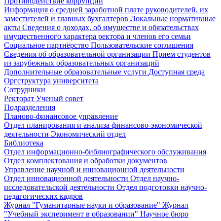
Противодействие коррупции
Информация о средней заработной плате руководителей, их
заместителей и главных бухгалтеров
Локальные нормативные
акты
Сведения о доходах, об имуществе и обязательствах
имущественного характера ректора и членов его семьи
Социальное партнёрство
Пользовательские соглашения
Сведения об образовательной организации
Прием студентов
из зарубежных образовательных организаций
Дополнительные образовательные услуги
Доступная среда
Оргструктура университета
Сотрудники
Ректорат
Ученый совет
Подразделения
Планово-финансовое управление
Отдел планирования и анализа финансово-экономической
деятельности
Экономический отдел
Библиотека
Отдел информационно-библиографического обслуживания
Отдел комплектования и обработки документов
Управление научной и инновационной деятельности
Отдел инновационной деятельности
Отдел научно-
исследовательской деятельности
Отдел подготовки научно-
педагогических кадров
Журнал "Гуманитарные науки и образование"
Журнал
"Учебный эксперимент в образовании"
Научное бюро