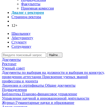
Факультеты
Приемная комиссия
Диалог с ректором
Страница ректора
12+
Школьнику
Абитуриенту
Студенту
Сотруднику
Найти...
Документы
Ректорат
Ученый совет
Документы по выборам на должности и выборам по конкурсу,
проведению аттестации
Присвоение ученых званий
профессора и доцента
Лицензии и сертификаты
Общие документы
Подразделения
Библиотека
Планово-финансовое управление
Управление научной и инновационной деятельности
Журнал Гуманитарные науки и образование
Архив номеров