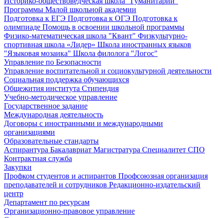
Историко-обществоведческая школа "Гуманитарий"
Программы Малой школьной академии
Подготовка к ЕГЭ
Подготовка к ОГЭ
Подготовка к
олимпиаде
Помощь в освоении школьной программы
Физико-математическая школа "Квант"
Физкультурно-
спортивная школа «Лидер»
Школа иностранных языков
"Языковая мозаика"
Школа филолога "Логос"
Управление по Безопасности
Управление воспитательной и социокультурной деятельности
Социальная поддержка обучающихся
Общежития института
Стипендия
Учебно-методическое управление
Государственное задание
Международная деятельность
Договоры с иностранными и международными
организациями
Образовательные стандарты
Аспирантура
Бакалавриат
Магистратура
Специалитет
СПО
Контрактная служба
Закупки
Профком студентов и аспирантов
Профсоюзная организация
преподавателей и сотрудников
Редакционно-издательский
центр
Департамент по ресурсам
Организационно-правовое управление