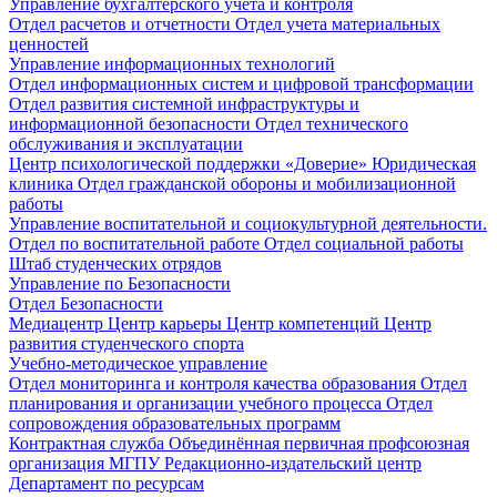
Управление бухгалтерского учета и контроля
Отдел расчетов и отчетности
Отдел учета материальных
ценностей
Управление информационных технологий
Отдел информационных систем и цифровой трансформации
Отдел развития системной инфраструктуры и
информационной безопасности
Отдел технического
обслуживания и эксплуатации
Центр психологической поддержки «Доверие»
Юридическая
клиника
Отдел гражданской обороны и мобилизационной
работы
Управление воспитательной и социокультурной деятельности.
Отдел по воспитательной работе
Отдел социальной работы
Штаб студенческих отрядов
Управление по Безопасности
Отдел Безопасности
Медиацентр
Центр карьеры
Центр компетенций
Центр
развития студенческого спорта
Учебно-методическое управление
Отдел мониторинга и контроля качества образования
Отдел
планирования и организации учебного процесса
Отдел
сопровождения образовательных программ
Контрактная служба
Объединённая первичная профсоюзная
организация МГПУ
Редакционно-издательский центр
Департамент по ресурсам