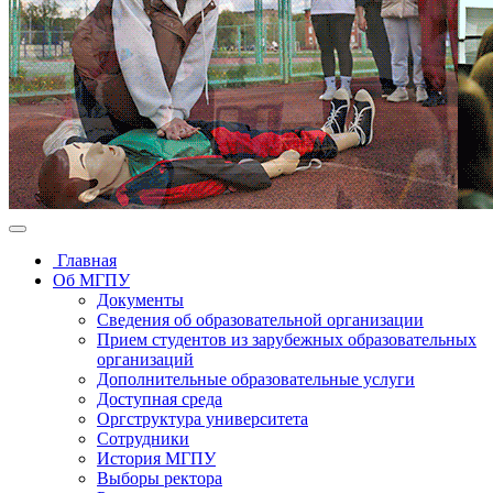
Главная
Об МГПУ
Документы
Сведения об образовательной организации
Прием студентов из зарубежных образовательных
организаций
Дополнительные образовательные услуги
Доступная среда
Оргструктура университета
Сотрудники
История МГПУ
Выборы ректора