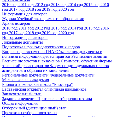
2010 год
2011 год
2012 год
2013 год
2014 год
2015 год
2016
год
2017 год
2018 год
2019 год
2020 год
Информация для авторов
Журнал Учебный эксперимент в образовании
Архив номеров
2010 год
2011 год
2012 год
2013 год
2014 год
2015 год
2016
год
2017 год
2018 год
2019 год
2020 год
Информация для авторов
Локальные документы
Подготовка научно-педагогических кадров
Вопросы для экзаменов
ГИА
Объявления, документы и
полезная информация для аспирантов
Расписание занятий
Расписание зачетов и экзаменов
Стоимость обучения
Формы
заявлений для аспирантов
Формы индивидуальных планов
аспирантов и образцы их заполнения
Региональные документы
Федеральные документы
Малая школьная академия
Биолого-химическая школа "Биосфера"
Евсевьевская открытая олимпиада школьников
Заключительный этап
Задания и решения
Протоколы отборочного этапа
Общая информация
Отборочный (дистанционный) этап
Протоколы отборочного этапа