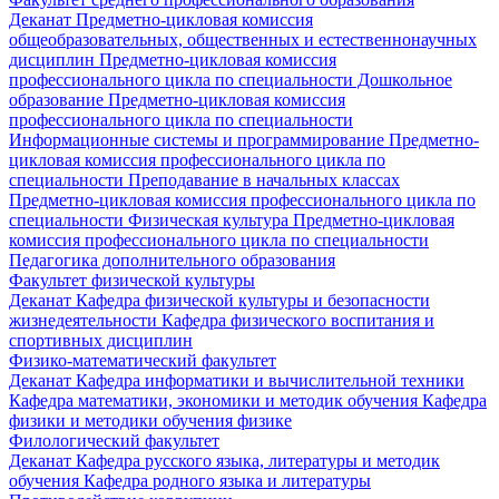
Деканат
Предметно-цикловая комиссия
общеобразовательных, общественных и естественнонаучных
дисциплин
Предметно-цикловая комиссия
профессионального цикла по специальности Дошкольное
образование
Предметно-цикловая комиссия
профессионального цикла по специальности
Информационные системы и программирование
Предметно-
цикловая комиссия профессионального цикла по
специальности Преподавание в начальных классах
Предметно-цикловая комиссия профессионального цикла по
специальности Физическая культура
Предметно-цикловая
комиссия профессионального цикла по специальности
Педагогика дополнительного образования
Факультет физической культуры
Деканат
Кафедра физической культуры и безопасности
жизнедеятельности
Кафедра физического воспитания и
спортивных дисциплин
Физико-математический факультет
Деканат
Кафедра информатики и вычислительной техники
Кафедра математики, экономики и методик обучения
Кафедра
физики и методики обучения физике
Филологический факультет
Деканат
Кафедра русского языка, литературы и методик
обучения
Кафедра родного языка и литературы