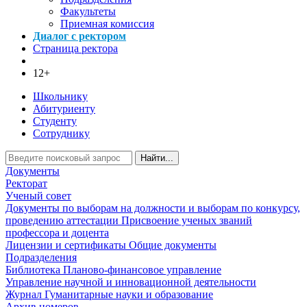
Факультеты
Приемная комиссия
Диалог с ректором
Страница ректора
12+
Школьнику
Абитуриенту
Студенту
Сотруднику
Найти...
Документы
Ректорат
Ученый совет
Документы по выборам на должности и выборам по конкурсу,
проведению аттестации
Присвоение ученых званий
профессора и доцента
Лицензии и сертификаты
Общие документы
Подразделения
Библиотека
Планово-финансовое управление
Управление научной и инновационной деятельности
Журнал Гуманитарные науки и образование
Архив номеров