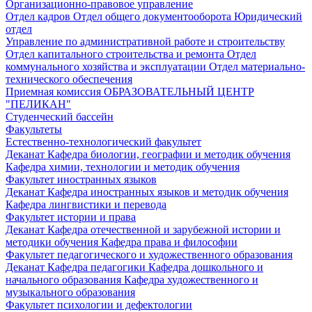
Организационно-правовое управление
Отдел кадров
Отдел общего документооборота
Юридический
отдел
Управление по административной работе и строительству
Отдел капитального строительства и ремонта
Отдел
коммунального хозяйства и эксплуатации
Отдел материально-
технического обеспечения
Приемная комиссия
ОБРАЗОВАТЕЛЬНЫЙ ЦЕНТР
"ПЕЛИКАН"
Студенческий бассейн
Факультеты
Естественно-технологический факультет
Деканат
Кафедра биологии, географии и методик обучения
Кафедра химии, технологии и методик обучения
Факультет иностранных языков
Деканат
Кафедра иностранных языков и методик обучения
Кафедра лингвистики и перевода
Факультет истории и права
Деканат
Кафедра отечественной и зарубежной истории и
методики обучения
Кафедра права и философии
Факультет педагогического и художественного образования
Деканат
Кафедра педагогики
Кафедра дошкольного и
начального образования
Кафедра художественного и
музыкального образования
Факультет психологии и дефектологии