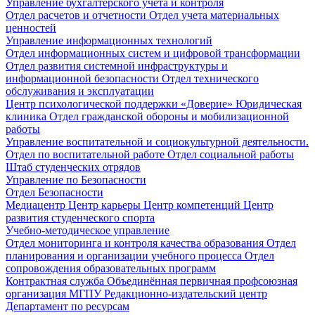
Управление бухгалтерского учета и контроля
Отдел расчетов и отчетности
Отдел учета материальных
ценностей
Управление информационных технологий
Отдел информационных систем и цифровой трансформации
Отдел развития системной инфраструктуры и
информационной безопасности
Отдел технического
обслуживания и эксплуатации
Центр психологической поддержки «Доверие»
Юридическая
клиника
Отдел гражданской обороны и мобилизационной
работы
Управление воспитательной и социокультурной деятельности.
Отдел по воспитательной работе
Отдел социальной работы
Штаб студенческих отрядов
Управление по Безопасности
Отдел Безопасности
Медиацентр
Центр карьеры
Центр компетенций
Центр
развития студенческого спорта
Учебно-методическое управление
Отдел мониторинга и контроля качества образования
Отдел
планирования и организации учебного процесса
Отдел
сопровождения образовательных программ
Контрактная служба
Объединённая первичная профсоюзная
организация МГПУ
Редакционно-издательский центр
Департамент по ресурсам