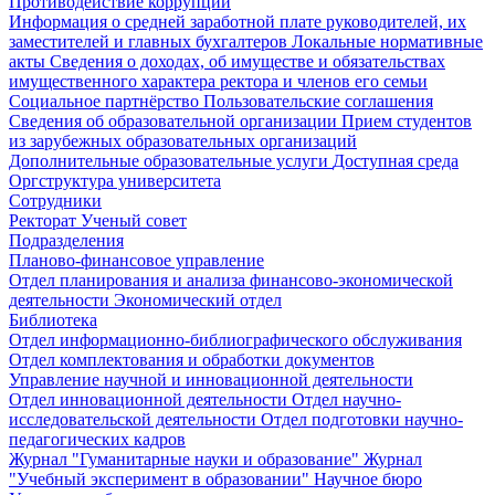
Противодействие коррупции
Информация о средней заработной плате руководителей, их
заместителей и главных бухгалтеров
Локальные нормативные
акты
Сведения о доходах, об имуществе и обязательствах
имущественного характера ректора и членов его семьи
Социальное партнёрство
Пользовательские соглашения
Сведения об образовательной организации
Прием студентов
из зарубежных образовательных организаций
Дополнительные образовательные услуги
Доступная среда
Оргструктура университета
Сотрудники
Ректорат
Ученый совет
Подразделения
Планово-финансовое управление
Отдел планирования и анализа финансово-экономической
деятельности
Экономический отдел
Библиотека
Отдел информационно-библиографического обслуживания
Отдел комплектования и обработки документов
Управление научной и инновационной деятельности
Отдел инновационной деятельности
Отдел научно-
исследовательской деятельности
Отдел подготовки научно-
педагогических кадров
Журнал "Гуманитарные науки и образование"
Журнал
"Учебный эксперимент в образовании"
Научное бюро