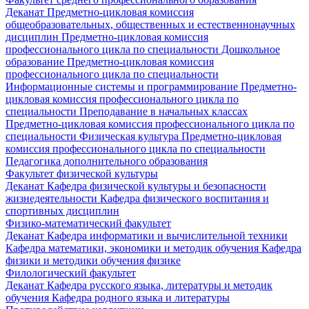
Деканат
Предметно-цикловая комиссия
общеобразовательных, общественных и естественнонаучных
дисциплин
Предметно-цикловая комиссия
профессионального цикла по специальности Дошкольное
образование
Предметно-цикловая комиссия
профессионального цикла по специальности
Информационные системы и программирование
Предметно-
цикловая комиссия профессионального цикла по
специальности Преподавание в начальных классах
Предметно-цикловая комиссия профессионального цикла по
специальности Физическая культура
Предметно-цикловая
комиссия профессионального цикла по специальности
Педагогика дополнительного образования
Факультет физической культуры
Деканат
Кафедра физической культуры и безопасности
жизнедеятельности
Кафедра физического воспитания и
спортивных дисциплин
Физико-математический факультет
Деканат
Кафедра информатики и вычислительной техники
Кафедра математики, экономики и методик обучения
Кафедра
физики и методики обучения физике
Филологический факультет
Деканат
Кафедра русского языка, литературы и методик
обучения
Кафедра родного языка и литературы