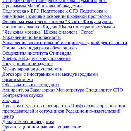
Историко-обществоведческая школа "Гуманитарий"
Программы Малой школьной академии
Подготовка к ЕГЭ
Подготовка к ОГЭ
Подготовка к
олимпиаде
Помощь в освоении школьной программы
Физико-математическая школа "Квант"
Физкультурно-
спортивная школа «Лидер»
Школа иностранных языков
"Языковая мозаика"
Школа филолога "Логос"
Управление по Безопасности
Управление воспитательной и социокультурной деятельности
Социальная поддержка обучающихся
Общежития института
Стипендия
Учебно-методическое управление
Государственное задание
Международная деятельность
Договоры с иностранными и международными
организациями
Образовательные стандарты
Аспирантура
Бакалавриат
Магистратура
Специалитет
СПО
Контрактная служба
Закупки
Профком студентов и аспирантов
Профсоюзная организация
преподавателей и сотрудников
Редакционно-издательский
центр
Департамент по ресурсам
Организационно-правовое управление