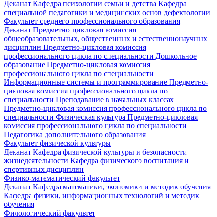
Деканат
Кафедра психологии семьи и детства
Кафедра
специальной педагогики и медицинских основ дефектологии
Факультет среднего профессионального образования
Деканат
Предметно-цикловая комиссия
общеобразовательных, общественных и естественнонаучных
дисциплин
Предметно-цикловая комиссия
профессионального цикла по специальности Дошкольное
образование
Предметно-цикловая комиссия
профессионального цикла по специальности
Информационные системы и программирование
Предметно-
цикловая комиссия профессионального цикла по
специальности Преподавание в начальных классах
Предметно-цикловая комиссия профессионального цикла по
специальности Физическая культура
Предметно-цикловая
комиссия профессионального цикла по специальности
Педагогика дополнительного образования
Факультет физической культуры
Деканат
Кафедра физической культуры и безопасности
жизнедеятельности
Кафедра физического воспитания и
спортивных дисциплин
Физико-математический факультет
Деканат
Кафедра математики, экономики и методик обучения
Кафедра физики, информационных технологий и методик
обучения
Филологический факультет