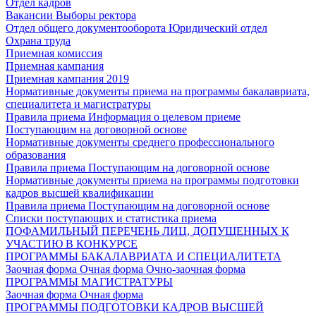
Отдел кадров
Вакансии
Выборы ректора
Отдел общего документооборота
Юридический отдел
Охрана труда
Приемная комиссия
Приемная кампания
Приемная кампания 2019
Нормативные документы приема на программы бакалавриата,
специалитета и магистратуры
Правила приема
Информация о целевом приеме
Поступающим на договорной основе
Нормативные документы среднего профессионального
образования
Правила приема
Поступающим на договорной основе
Нормативные документы приема на программы подготовки
кадров высшей квалификации
Правила приема
Поступающим на договорной основе
Списки поступающих и статистика приема
ПОФАМИЛЬНЫЙ ПЕРЕЧЕНЬ ЛИЦ, ДОПУЩЕННЫХ К
УЧАСТИЮ В КОНКУРСЕ
ПРОГРАММЫ БАКАЛАВРИАТА И СПЕЦИАЛИТЕТА
Заочная форма
Очная форма
Очно-заочная форма
ПРОГРАММЫ МАГИСТРАТУРЫ
Заочная форма
Очная форма
ПРОГРАММЫ ПОДГОТОВКИ КАДРОВ ВЫСШЕЙ