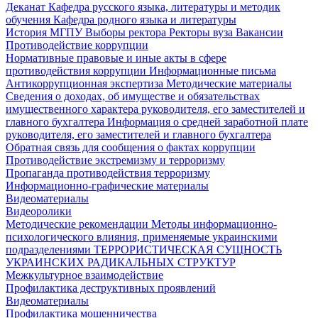
Деканат
Кафедра русского языка, литературы и методик
обучения
Кафедра родного языка и литературы
История МГПУ
Выборы ректора
Ректоры вуза
Вакансии
Противодействие коррупции
Нормативные правовые и иные акты в сфере
противодействия коррупции
Информационные письма
Антикоррупционная экспертиза
Методические материалы
Сведения о доходах, об имуществе и обязательствах
имущественного характера руководителя, его заместителей и
главного бухгалтера
Информация о средней заработной плате
руководителя, его заместителей и главного бухгалтера
Обратная связь для сообщения о фактах коррупции
Противодействие экстремизму и терроризму
Пропаганда противодействия терроризму
Информационно-графические материалы
Видеоматериалы
Видеоролики
Методические рекомендации
Методы информационно-
психологического влияния, применяемые украинскими
подразделениями
ТЕРРОРИСТИЧЕСКАЯ СУЩНОСТЬ
УКРАИНСКИХ РАДИКАЛЬНЫХ СТРУКТУР
Межкультурное взаимодействие
Профилактика деструктивных проявлений
Видеоматериалы
Профилактика мошенничества