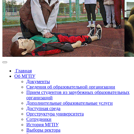
Главная
Об МГПУ
Документы
Сведения об образовательной организации
Прием студентов из зарубежных образовательных
организаций
Дополнительные образовательные услуги
Доступная среда
Оргструктура университета
Сотрудники
История МГПУ
Выборы ректора