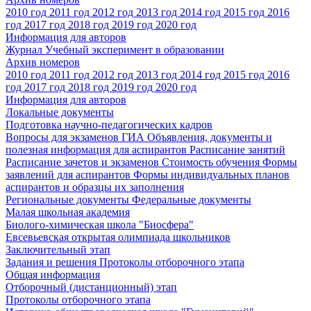
2010 год
2011 год
2012 год
2013 год
2014 год
2015 год
2016
год
2017 год
2018 год
2019 год
2020 год
Информация для авторов
Журнал Учебный эксперимент в образовании
Архив номеров
2010 год
2011 год
2012 год
2013 год
2014 год
2015 год
2016
год
2017 год
2018 год
2019 год
2020 год
Информация для авторов
Локальные документы
Подготовка научно-педагогических кадров
Вопросы для экзаменов
ГИА
Объявления, документы и
полезная информация для аспирантов
Расписание занятий
Расписание зачетов и экзаменов
Стоимость обучения
Формы
заявлений для аспирантов
Формы индивидуальных планов
аспирантов и образцы их заполнения
Региональные документы
Федеральные документы
Малая школьная академия
Биолого-химическая школа "Биосфера"
Евсевьевская открытая олимпиада школьников
Заключительный этап
Задания и решения
Протоколы отборочного этапа
Общая информация
Отборочный (дистанционный) этап
Протоколы отборочного этапа