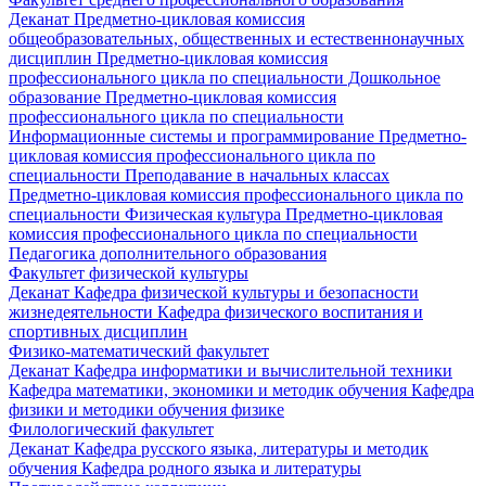
Деканат
Предметно-цикловая комиссия
общеобразовательных, общественных и естественнонаучных
дисциплин
Предметно-цикловая комиссия
профессионального цикла по специальности Дошкольное
образование
Предметно-цикловая комиссия
профессионального цикла по специальности
Информационные системы и программирование
Предметно-
цикловая комиссия профессионального цикла по
специальности Преподавание в начальных классах
Предметно-цикловая комиссия профессионального цикла по
специальности Физическая культура
Предметно-цикловая
комиссия профессионального цикла по специальности
Педагогика дополнительного образования
Факультет физической культуры
Деканат
Кафедра физической культуры и безопасности
жизнедеятельности
Кафедра физического воспитания и
спортивных дисциплин
Физико-математический факультет
Деканат
Кафедра информатики и вычислительной техники
Кафедра математики, экономики и методик обучения
Кафедра
физики и методики обучения физике
Филологический факультет
Деканат
Кафедра русского языка, литературы и методик
обучения
Кафедра родного языка и литературы