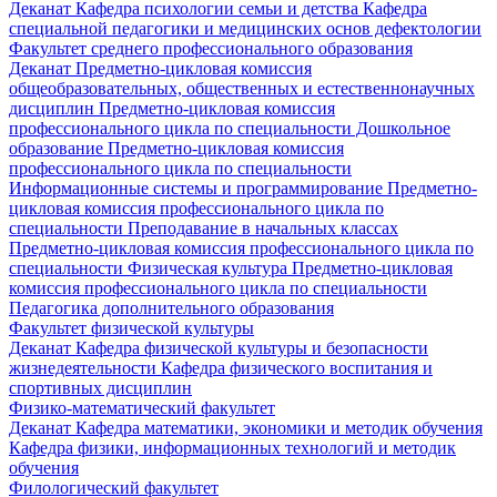
Деканат
Кафедра психологии семьи и детства
Кафедра
специальной педагогики и медицинских основ дефектологии
Факультет среднего профессионального образования
Деканат
Предметно-цикловая комиссия
общеобразовательных, общественных и естественнонаучных
дисциплин
Предметно-цикловая комиссия
профессионального цикла по специальности Дошкольное
образование
Предметно-цикловая комиссия
профессионального цикла по специальности
Информационные системы и программирование
Предметно-
цикловая комиссия профессионального цикла по
специальности Преподавание в начальных классах
Предметно-цикловая комиссия профессионального цикла по
специальности Физическая культура
Предметно-цикловая
комиссия профессионального цикла по специальности
Педагогика дополнительного образования
Факультет физической культуры
Деканат
Кафедра физической культуры и безопасности
жизнедеятельности
Кафедра физического воспитания и
спортивных дисциплин
Физико-математический факультет
Деканат
Кафедра математики, экономики и методик обучения
Кафедра физики, информационных технологий и методик
обучения
Филологический факультет