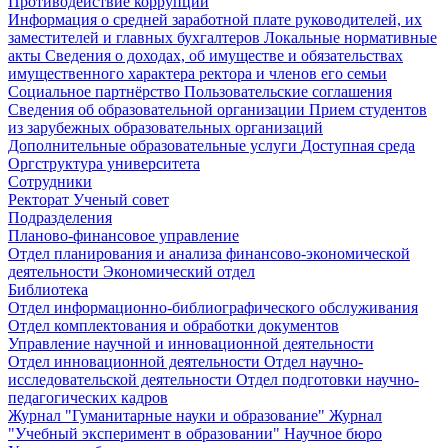
Противодействие коррупции
Информация о средней заработной плате руководителей, их
заместителей и главных бухгалтеров
Локальные нормативные
акты
Сведения о доходах, об имуществе и обязательствах
имущественного характера ректора и членов его семьи
Социальное партнёрство
Пользовательские соглашения
Сведения об образовательной организации
Прием студентов
из зарубежных образовательных организаций
Дополнительные образовательные услуги
Доступная среда
Оргструктура университета
Сотрудники
Ректорат
Ученый совет
Подразделения
Планово-финансовое управление
Отдел планирования и анализа финансово-экономической
деятельности
Экономический отдел
Библиотека
Отдел информационно-библиографического обслуживания
Отдел комплектования и обработки документов
Управление научной и инновационной деятельности
Отдел инновационной деятельности
Отдел научно-
исследовательской деятельности
Отдел подготовки научно-
педагогических кадров
Журнал "Гуманитарные науки и образование"
Журнал
"Учебный эксперимент в образовании"
Научное бюро