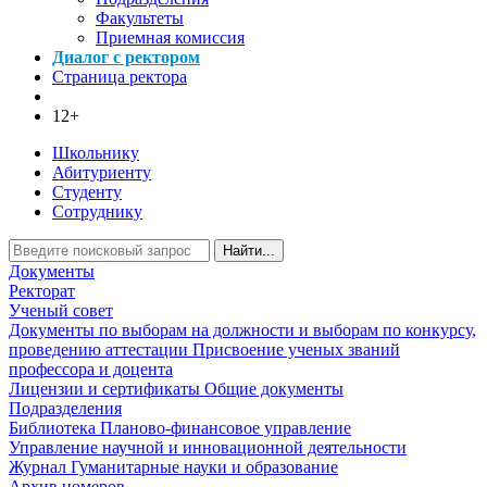
Факультеты
Приемная комиссия
Диалог с ректором
Страница ректора
12+
Школьнику
Абитуриенту
Студенту
Сотруднику
Найти...
Документы
Ректорат
Ученый совет
Документы по выборам на должности и выборам по конкурсу,
проведению аттестации
Присвоение ученых званий
профессора и доцента
Лицензии и сертификаты
Общие документы
Подразделения
Библиотека
Планово-финансовое управление
Управление научной и инновационной деятельности
Журнал Гуманитарные науки и образование
Архив номеров