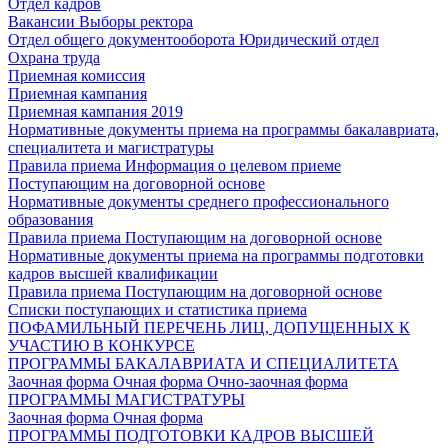
Отдел кадров
Вакансии
Выборы ректора
Отдел общего документооборота
Юридический отдел
Охрана труда
Приемная комиссия
Приемная кампания
Приемная кампания 2019
Нормативные документы приема на программы бакалавриата,
специалитета и магистратуры
Правила приема
Информация о целевом приеме
Поступающим на договорной основе
Нормативные документы среднего профессионального
образования
Правила приема
Поступающим на договорной основе
Нормативные документы приема на программы подготовки
кадров высшей квалификации
Правила приема
Поступающим на договорной основе
Списки поступающих и статистика приема
ПОФАМИЛЬНЫЙ ПЕРЕЧЕНЬ ЛИЦ, ДОПУЩЕННЫХ К
УЧАСТИЮ В КОНКУРСЕ
ПРОГРАММЫ БАКАЛАВРИАТА И СПЕЦИАЛИТЕТА
Заочная форма
Очная форма
Очно-заочная форма
ПРОГРАММЫ МАГИСТРАТУРЫ
Заочная форма
Очная форма
ПРОГРАММЫ ПОДГОТОВКИ КАДРОВ ВЫСШЕЙ