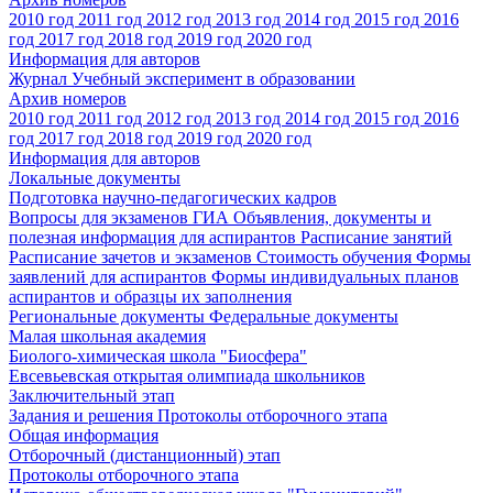
2010 год
2011 год
2012 год
2013 год
2014 год
2015 год
2016
год
2017 год
2018 год
2019 год
2020 год
Информация для авторов
Журнал Учебный эксперимент в образовании
Архив номеров
2010 год
2011 год
2012 год
2013 год
2014 год
2015 год
2016
год
2017 год
2018 год
2019 год
2020 год
Информация для авторов
Локальные документы
Подготовка научно-педагогических кадров
Вопросы для экзаменов
ГИА
Объявления, документы и
полезная информация для аспирантов
Расписание занятий
Расписание зачетов и экзаменов
Стоимость обучения
Формы
заявлений для аспирантов
Формы индивидуальных планов
аспирантов и образцы их заполнения
Региональные документы
Федеральные документы
Малая школьная академия
Биолого-химическая школа "Биосфера"
Евсевьевская открытая олимпиада школьников
Заключительный этап
Задания и решения
Протоколы отборочного этапа
Общая информация
Отборочный (дистанционный) этап
Протоколы отборочного этапа