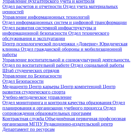
Управление бухгалтерского учета и контроля
Отдел расчетов и отчетности
Отдел учета материальных
ценностей
Управление информационных технологий
Отдел информационных систем и цифровой трансформации
Отдел развития системной инфраструктуры и
информационной безопасности
Отдел технического
обслуживания и эксплуатации
Центр психологической поддержки «Доверие»
Юридическая
клиника
Отдел гражданской обороны и мобилизационной
работы
Управление воспитательной и социокультурной деятельности.
Отдел по воспитательной работе
Отдел социальной работы
Штаб студенческих отрядов
Управление по Безопасности
Отдел Безопасности
Медиацентр
Центр карьеры
Центр компетенций
Центр
развития студенческого спорта
Учебно-методическое управление
Отдел мониторинга и контроля качества образования
Отдел
планирования и организации учебного процесса
Отдел
сопровождения образовательных программ
Контрактная служба
Объединённая первичная профсоюзная
организация МГПУ
Редакционно-издательский центр
Департамент по ресурсам