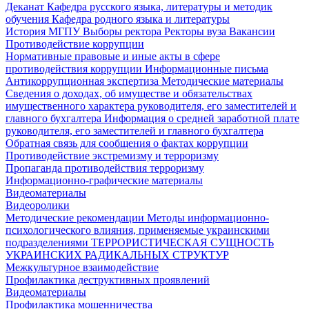
Деканат
Кафедра русского языка, литературы и методик
обучения
Кафедра родного языка и литературы
История МГПУ
Выборы ректора
Ректоры вуза
Вакансии
Противодействие коррупции
Нормативные правовые и иные акты в сфере
противодействия коррупции
Информационные письма
Антикоррупционная экспертиза
Методические материалы
Сведения о доходах, об имуществе и обязательствах
имущественного характера руководителя, его заместителей и
главного бухгалтера
Информация о средней заработной плате
руководителя, его заместителей и главного бухгалтера
Обратная связь для сообщения о фактах коррупции
Противодействие экстремизму и терроризму
Пропаганда противодействия терроризму
Информационно-графические материалы
Видеоматериалы
Видеоролики
Методические рекомендации
Методы информационно-
психологического влияния, применяемые украинскими
подразделениями
ТЕРРОРИСТИЧЕСКАЯ СУЩНОСТЬ
УКРАИНСКИХ РАДИКАЛЬНЫХ СТРУКТУР
Межкультурное взаимодействие
Профилактика деструктивных проявлений
Видеоматериалы
Профилактика мошенничества