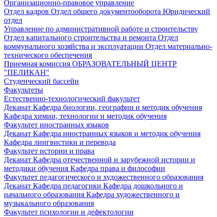
Организационно-правовое управление
Отдел кадров
Отдел общего документооборота
Юридический
отдел
Управление по административной работе и строительству
Отдел капитального строительства и ремонта
Отдел
коммунального хозяйства и эксплуатации
Отдел материально-
технического обеспечения
Приемная комиссия
ОБРАЗОВАТЕЛЬНЫЙ ЦЕНТР
"ПЕЛИКАН"
Студенческий бассейн
Факультеты
Естественно-технологический факультет
Деканат
Кафедра биологии, географии и методик обучения
Кафедра химии, технологии и методик обучения
Факультет иностранных языков
Деканат
Кафедра иностранных языков и методик обучения
Кафедра лингвистики и перевода
Факультет истории и права
Деканат
Кафедра отечественной и зарубежной истории и
методики обучения
Кафедра права и философии
Факультет педагогического и художественного образования
Деканат
Кафедра педагогики
Кафедра дошкольного и
начального образования
Кафедра художественного и
музыкального образования
Факультет психологии и дефектологии