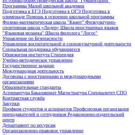
Историко-обществоведческая школа "Гуманитарий"
Программы Малой школьной академии
Подготовка к ЕГЭ
Подготовка к ОГЭ
Подготовка к
олимпиаде
Помощь в освоении школьной программы
Физико-математическая школа "Квант"
Физкультурно-
спортивная школа «Лидер»
Школа иностранных языков
"Языковая мозаика"
Школа филолога "Логос"
Управление по Безопасности
Управление воспитательной и социокультурной деятельности
Социальная поддержка обучающихся
Общежития института
Стипендия
Учебно-методическое управление
Государственное задание
Международная деятельность
Договоры с иностранными и международными
организациями
Образовательные стандарты
Аспирантура
Бакалавриат
Магистратура
Специалитет
СПО
Контрактная служба
Закупки
Профком студентов и аспирантов
Профсоюзная организация
преподавателей и сотрудников
Редакционно-издательский
центр
Департамент по ресурсам
Организационно-правовое управление