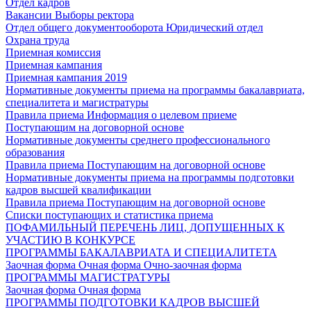
Отдел кадров
Вакансии
Выборы ректора
Отдел общего документооборота
Юридический отдел
Охрана труда
Приемная комиссия
Приемная кампания
Приемная кампания 2019
Нормативные документы приема на программы бакалавриата,
специалитета и магистратуры
Правила приема
Информация о целевом приеме
Поступающим на договорной основе
Нормативные документы среднего профессионального
образования
Правила приема
Поступающим на договорной основе
Нормативные документы приема на программы подготовки
кадров высшей квалификации
Правила приема
Поступающим на договорной основе
Списки поступающих и статистика приема
ПОФАМИЛЬНЫЙ ПЕРЕЧЕНЬ ЛИЦ, ДОПУЩЕННЫХ К
УЧАСТИЮ В КОНКУРСЕ
ПРОГРАММЫ БАКАЛАВРИАТА И СПЕЦИАЛИТЕТА
Заочная форма
Очная форма
Очно-заочная форма
ПРОГРАММЫ МАГИСТРАТУРЫ
Заочная форма
Очная форма
ПРОГРАММЫ ПОДГОТОВКИ КАДРОВ ВЫСШЕЙ