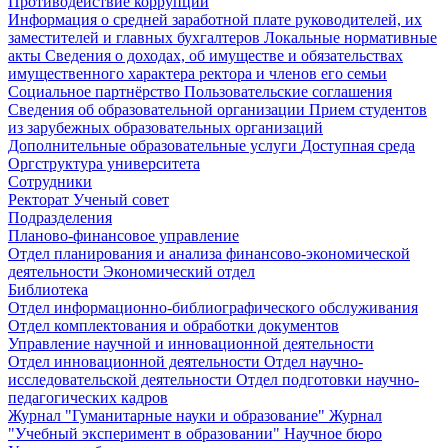
Противодействие коррупции
Информация о средней заработной плате руководителей, их
заместителей и главных бухгалтеров
Локальные нормативные
акты
Сведения о доходах, об имуществе и обязательствах
имущественного характера ректора и членов его семьи
Социальное партнёрство
Пользовательские соглашения
Сведения об образовательной организации
Прием студентов
из зарубежных образовательных организаций
Дополнительные образовательные услуги
Доступная среда
Оргструктура университета
Сотрудники
Ректорат
Ученый совет
Подразделения
Планово-финансовое управление
Отдел планирования и анализа финансово-экономической
деятельности
Экономический отдел
Библиотека
Отдел информационно-библиографического обслуживания
Отдел комплектования и обработки документов
Управление научной и инновационной деятельности
Отдел инновационной деятельности
Отдел научно-
исследовательской деятельности
Отдел подготовки научно-
педагогических кадров
Журнал "Гуманитарные науки и образование"
Журнал
"Учебный эксперимент в образовании"
Научное бюро