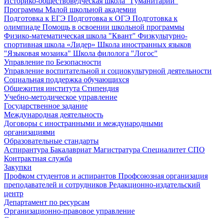
Историко-обществоведческая школа "Гуманитарий"
Программы Малой школьной академии
Подготовка к ЕГЭ
Подготовка к ОГЭ
Подготовка к
олимпиаде
Помощь в освоении школьной программы
Физико-математическая школа "Квант"
Физкультурно-
спортивная школа «Лидер»
Школа иностранных языков
"Языковая мозаика"
Школа филолога "Логос"
Управление по Безопасности
Управление воспитательной и социокультурной деятельности
Социальная поддержка обучающихся
Общежития института
Стипендия
Учебно-методическое управление
Государственное задание
Международная деятельность
Договоры с иностранными и международными
организациями
Образовательные стандарты
Аспирантура
Бакалавриат
Магистратура
Специалитет
СПО
Контрактная служба
Закупки
Профком студентов и аспирантов
Профсоюзная организация
преподавателей и сотрудников
Редакционно-издательский
центр
Департамент по ресурсам
Организационно-правовое управление