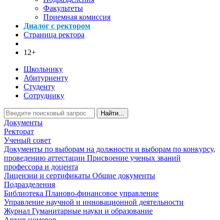
Факультеты
Приемная комиссия
Диалог с ректором
Страница ректора
12+
Школьнику
Абитуриенту
Студенту
Сотруднику
Найти...
Документы
Ректорат
Ученый совет
Документы по выборам на должности и выборам по конкурсу,
проведению аттестации
Присвоение ученых званий
профессора и доцента
Лицензии и сертификаты
Общие документы
Подразделения
Библиотека
Планово-финансовое управление
Управление научной и инновационной деятельности
Журнал Гуманитарные науки и образование
Архив номеров