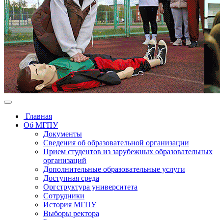
Главная
Об МГПУ
Документы
Сведения об образовательной организации
Прием студентов из зарубежных образовательных
организаций
Дополнительные образовательные услуги
Доступная среда
Оргструктура университета
Сотрудники
История МГПУ
Выборы ректора