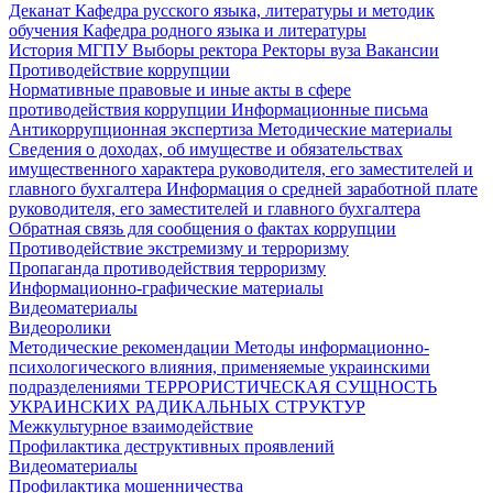
Деканат
Кафедра русского языка, литературы и методик
обучения
Кафедра родного языка и литературы
История МГПУ
Выборы ректора
Ректоры вуза
Вакансии
Противодействие коррупции
Нормативные правовые и иные акты в сфере
противодействия коррупции
Информационные письма
Антикоррупционная экспертиза
Методические материалы
Сведения о доходах, об имуществе и обязательствах
имущественного характера руководителя, его заместителей и
главного бухгалтера
Информация о средней заработной плате
руководителя, его заместителей и главного бухгалтера
Обратная связь для сообщения о фактах коррупции
Противодействие экстремизму и терроризму
Пропаганда противодействия терроризму
Информационно-графические материалы
Видеоматериалы
Видеоролики
Методические рекомендации
Методы информационно-
психологического влияния, применяемые украинскими
подразделениями
ТЕРРОРИСТИЧЕСКАЯ СУЩНОСТЬ
УКРАИНСКИХ РАДИКАЛЬНЫХ СТРУКТУР
Межкультурное взаимодействие
Профилактика деструктивных проявлений
Видеоматериалы
Профилактика мошенничества