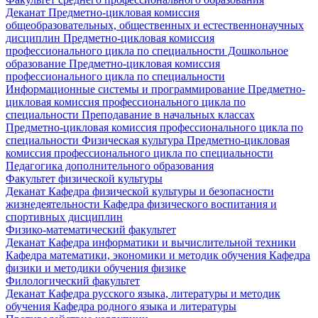
Деканат
Предметно-цикловая комиссия
общеобразовательных, общественных и естественнонаучных
дисциплин
Предметно-цикловая комиссия
профессионального цикла по специальности Дошкольное
образование
Предметно-цикловая комиссия
профессионального цикла по специальности
Информационные системы и программирование
Предметно-
цикловая комиссия профессионального цикла по
специальности Преподавание в начальных классах
Предметно-цикловая комиссия профессионального цикла по
специальности Физическая культура
Предметно-цикловая
комиссия профессионального цикла по специальности
Педагогика дополнительного образования
Факультет физической культуры
Деканат
Кафедра физической культуры и безопасности
жизнедеятельности
Кафедра физического воспитания и
спортивных дисциплин
Физико-математический факультет
Деканат
Кафедра информатики и вычислительной техники
Кафедра математики, экономики и методик обучения
Кафедра
физики и методики обучения физике
Филологический факультет
Деканат
Кафедра русского языка, литературы и методик
обучения
Кафедра родного языка и литературы