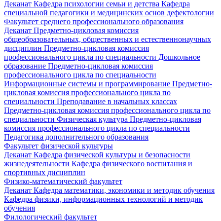
Деканат
Кафедра психологии семьи и детства
Кафедра
специальной педагогики и медицинских основ дефектологии
Факультет среднего профессионального образования
Деканат
Предметно-цикловая комиссия
общеобразовательных, общественных и естественнонаучных
дисциплин
Предметно-цикловая комиссия
профессионального цикла по специальности Дошкольное
образование
Предметно-цикловая комиссия
профессионального цикла по специальности
Информационные системы и программирование
Предметно-
цикловая комиссия профессионального цикла по
специальности Преподавание в начальных классах
Предметно-цикловая комиссия профессионального цикла по
специальности Физическая культура
Предметно-цикловая
комиссия профессионального цикла по специальности
Педагогика дополнительного образования
Факультет физической культуры
Деканат
Кафедра физической культуры и безопасности
жизнедеятельности
Кафедра физического воспитания и
спортивных дисциплин
Физико-математический факультет
Деканат
Кафедра математики, экономики и методик обучения
Кафедра физики, информационных технологий и методик
обучения
Филологический факультет