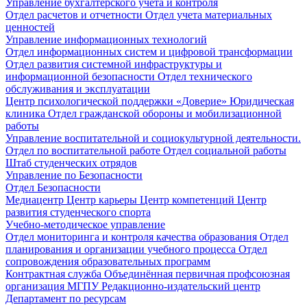
Управление бухгалтерского учета и контроля
Отдел расчетов и отчетности
Отдел учета материальных
ценностей
Управление информационных технологий
Отдел информационных систем и цифровой трансформации
Отдел развития системной инфраструктуры и
информационной безопасности
Отдел технического
обслуживания и эксплуатации
Центр психологической поддержки «Доверие»
Юридическая
клиника
Отдел гражданской обороны и мобилизационной
работы
Управление воспитательной и социокультурной деятельности.
Отдел по воспитательной работе
Отдел социальной работы
Штаб студенческих отрядов
Управление по Безопасности
Отдел Безопасности
Медиацентр
Центр карьеры
Центр компетенций
Центр
развития студенческого спорта
Учебно-методическое управление
Отдел мониторинга и контроля качества образования
Отдел
планирования и организации учебного процесса
Отдел
сопровождения образовательных программ
Контрактная служба
Объединённая первичная профсоюзная
организация МГПУ
Редакционно-издательский центр
Департамент по ресурсам