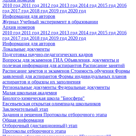
2010 год
2011 год
2012 год
2013 год
2014 год
2015 год
2016
год
2017 год
2018 год
2019 год
2020 год
Информация для авторов
Журнал Учебный эксперимент в образовании
Архив номеров
2010 год
2011 год
2012 год
2013 год
2014 год
2015 год
2016
год
2017 год
2018 год
2019 год
2020 год
Информация для авторов
Локальные документы
Подготовка научно-педагогических кадров
Вопросы для экзаменов
ГИА
Объявления, документы и
полезная информация для аспирантов
Расписание занятий
Расписание зачетов и экзаменов
Стоимость обучения
Формы
заявлений для аспирантов
Формы индивидуальных планов
аспирантов и образцы их заполнения
Региональные документы
Федеральные документы
Малая школьная академия
Биолого-химическая школа "Биосфера"
Евсевьевская открытая олимпиада школьников
Заключительный этап
Задания и решения
Протоколы отборочного этапа
Общая информация
Отборочный (дистанционный) этап
Протоколы отборочного этапа