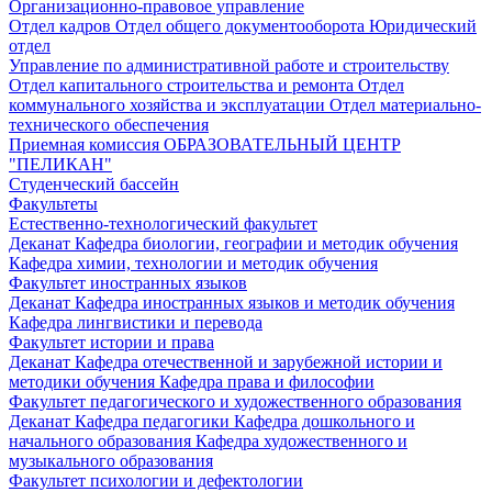
Организационно-правовое управление
Отдел кадров
Отдел общего документооборота
Юридический
отдел
Управление по административной работе и строительству
Отдел капитального строительства и ремонта
Отдел
коммунального хозяйства и эксплуатации
Отдел материально-
технического обеспечения
Приемная комиссия
ОБРАЗОВАТЕЛЬНЫЙ ЦЕНТР
"ПЕЛИКАН"
Студенческий бассейн
Факультеты
Естественно-технологический факультет
Деканат
Кафедра биологии, географии и методик обучения
Кафедра химии, технологии и методик обучения
Факультет иностранных языков
Деканат
Кафедра иностранных языков и методик обучения
Кафедра лингвистики и перевода
Факультет истории и права
Деканат
Кафедра отечественной и зарубежной истории и
методики обучения
Кафедра права и философии
Факультет педагогического и художественного образования
Деканат
Кафедра педагогики
Кафедра дошкольного и
начального образования
Кафедра художественного и
музыкального образования
Факультет психологии и дефектологии