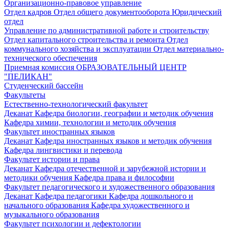
Организационно-правовое управление
Отдел кадров
Отдел общего документооборота
Юридический
отдел
Управление по административной работе и строительству
Отдел капитального строительства и ремонта
Отдел
коммунального хозяйства и эксплуатации
Отдел материально-
технического обеспечения
Приемная комиссия
ОБРАЗОВАТЕЛЬНЫЙ ЦЕНТР
"ПЕЛИКАН"
Студенческий бассейн
Факультеты
Естественно-технологический факультет
Деканат
Кафедра биологии, географии и методик обучения
Кафедра химии, технологии и методик обучения
Факультет иностранных языков
Деканат
Кафедра иностранных языков и методик обучения
Кафедра лингвистики и перевода
Факультет истории и права
Деканат
Кафедра отечественной и зарубежной истории и
методики обучения
Кафедра права и философии
Факультет педагогического и художественного образования
Деканат
Кафедра педагогики
Кафедра дошкольного и
начального образования
Кафедра художественного и
музыкального образования
Факультет психологии и дефектологии