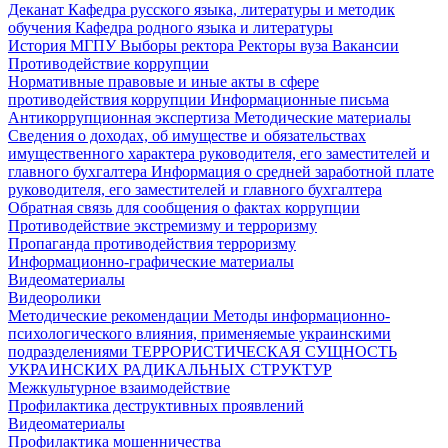
Деканат
Кафедра русского языка, литературы и методик
обучения
Кафедра родного языка и литературы
История МГПУ
Выборы ректора
Ректоры вуза
Вакансии
Противодействие коррупции
Нормативные правовые и иные акты в сфере
противодействия коррупции
Информационные письма
Антикоррупционная экспертиза
Методические материалы
Сведения о доходах, об имуществе и обязательствах
имущественного характера руководителя, его заместителей и
главного бухгалтера
Информация о средней заработной плате
руководителя, его заместителей и главного бухгалтера
Обратная связь для сообщения о фактах коррупции
Противодействие экстремизму и терроризму
Пропаганда противодействия терроризму
Информационно-графические материалы
Видеоматериалы
Видеоролики
Методические рекомендации
Методы информационно-
психологического влияния, применяемые украинскими
подразделениями
ТЕРРОРИСТИЧЕСКАЯ СУЩНОСТЬ
УКРАИНСКИХ РАДИКАЛЬНЫХ СТРУКТУР
Межкультурное взаимодействие
Профилактика деструктивных проявлений
Видеоматериалы
Профилактика мошенничества