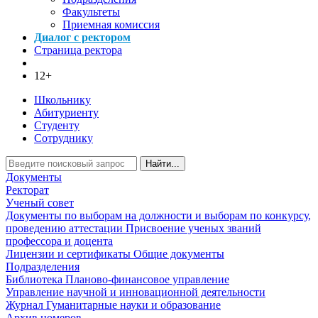
Факультеты
Приемная комиссия
Диалог с ректором
Страница ректора
12+
Школьнику
Абитуриенту
Студенту
Сотруднику
Найти...
Документы
Ректорат
Ученый совет
Документы по выборам на должности и выборам по конкурсу,
проведению аттестации
Присвоение ученых званий
профессора и доцента
Лицензии и сертификаты
Общие документы
Подразделения
Библиотека
Планово-финансовое управление
Управление научной и инновационной деятельности
Журнал Гуманитарные науки и образование
Архив номеров