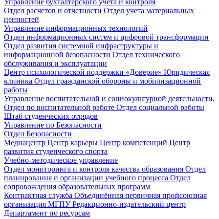
Управление бухгалтерского учета и контроля
Отдел расчетов и отчетности
Отдел учета материальных
ценностей
Управление информационных технологий
Отдел информационных систем и цифровой трансформации
Отдел развития системной инфраструктуры и
информационной безопасности
Отдел технического
обслуживания и эксплуатации
Центр психологической поддержки «Доверие»
Юридическая
клиника
Отдел гражданской обороны и мобилизационной
работы
Управление воспитательной и социокультурной деятельности.
Отдел по воспитательной работе
Отдел социальной работы
Штаб студенческих отрядов
Управление по Безопасности
Отдел Безопасности
Медиацентр
Центр карьеры
Центр компетенций
Центр
развития студенческого спорта
Учебно-методическое управление
Отдел мониторинга и контроля качества образования
Отдел
планирования и организации учебного процесса
Отдел
сопровождения образовательных программ
Контрактная служба
Объединённая первичная профсоюзная
организация МГПУ
Редакционно-издательский центр
Департамент по ресурсам