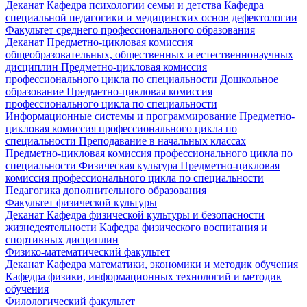
Деканат
Кафедра психологии семьи и детства
Кафедра
специальной педагогики и медицинских основ дефектологии
Факультет среднего профессионального образования
Деканат
Предметно-цикловая комиссия
общеобразовательных, общественных и естественнонаучных
дисциплин
Предметно-цикловая комиссия
профессионального цикла по специальности Дошкольное
образование
Предметно-цикловая комиссия
профессионального цикла по специальности
Информационные системы и программирование
Предметно-
цикловая комиссия профессионального цикла по
специальности Преподавание в начальных классах
Предметно-цикловая комиссия профессионального цикла по
специальности Физическая культура
Предметно-цикловая
комиссия профессионального цикла по специальности
Педагогика дополнительного образования
Факультет физической культуры
Деканат
Кафедра физической культуры и безопасности
жизнедеятельности
Кафедра физического воспитания и
спортивных дисциплин
Физико-математический факультет
Деканат
Кафедра математики, экономики и методик обучения
Кафедра физики, информационных технологий и методик
обучения
Филологический факультет