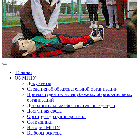
Главная
Об МГПУ
Документы
Сведения об образовательной организации
Прием студентов из зарубежных образовательных
организаций
Дополнительные образовательные услуги
Доступная среда
Оргструктура университета
Сотрудники
История МГПУ
Выборы ректора