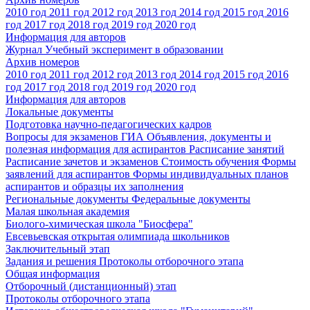
2010 год
2011 год
2012 год
2013 год
2014 год
2015 год
2016
год
2017 год
2018 год
2019 год
2020 год
Информация для авторов
Журнал Учебный эксперимент в образовании
Архив номеров
2010 год
2011 год
2012 год
2013 год
2014 год
2015 год
2016
год
2017 год
2018 год
2019 год
2020 год
Информация для авторов
Локальные документы
Подготовка научно-педагогических кадров
Вопросы для экзаменов
ГИА
Объявления, документы и
полезная информация для аспирантов
Расписание занятий
Расписание зачетов и экзаменов
Стоимость обучения
Формы
заявлений для аспирантов
Формы индивидуальных планов
аспирантов и образцы их заполнения
Региональные документы
Федеральные документы
Малая школьная академия
Биолого-химическая школа "Биосфера"
Евсевьевская открытая олимпиада школьников
Заключительный этап
Задания и решения
Протоколы отборочного этапа
Общая информация
Отборочный (дистанционный) этап
Протоколы отборочного этапа