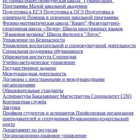
Историко-обществоведческая школа "Гуманитарий"
Программы Малой школьной академии
Подготовка к ЕГЭ
Подготовка к ОГЭ
Подготовка к
олимпиаде
Помощь в освоении школьной программы
Физико-математическая школа "Квант"
Физкультурно-
спортивная школа «Лидер»
Школа иностранных языков
"Языковая мозаика"
Школа филолога "Логос"
Управление по Безопасности
Управление воспитательной и социокультурной деятельности
Социальная поддержка обучающихся
Общежития института
Стипендия
Учебно-методическое управление
Государственное задание
Международная деятельность
Договоры с иностранными и международными
организациями
Образовательные стандарты
Аспирантура
Бакалавриат
Магистратура
Специалитет
СПО
Контрактная служба
Закупки
Профком студентов и аспирантов
Профсоюзная организация
преподавателей и сотрудников
Редакционно-издательский
центр
Департамент по ресурсам
Организационно-правовое управление