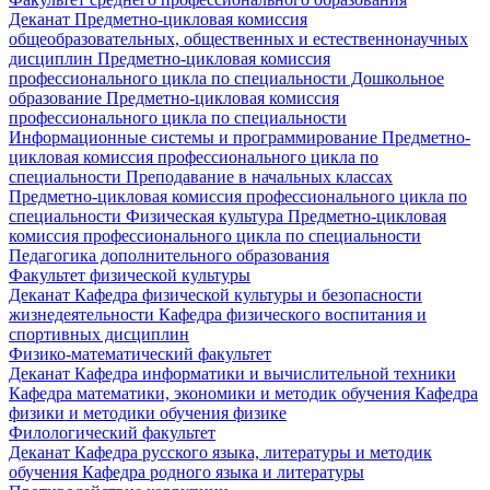
Деканат
Предметно-цикловая комиссия
общеобразовательных, общественных и естественнонаучных
дисциплин
Предметно-цикловая комиссия
профессионального цикла по специальности Дошкольное
образование
Предметно-цикловая комиссия
профессионального цикла по специальности
Информационные системы и программирование
Предметно-
цикловая комиссия профессионального цикла по
специальности Преподавание в начальных классах
Предметно-цикловая комиссия профессионального цикла по
специальности Физическая культура
Предметно-цикловая
комиссия профессионального цикла по специальности
Педагогика дополнительного образования
Факультет физической культуры
Деканат
Кафедра физической культуры и безопасности
жизнедеятельности
Кафедра физического воспитания и
спортивных дисциплин
Физико-математический факультет
Деканат
Кафедра информатики и вычислительной техники
Кафедра математики, экономики и методик обучения
Кафедра
физики и методики обучения физике
Филологический факультет
Деканат
Кафедра русского языка, литературы и методик
обучения
Кафедра родного языка и литературы