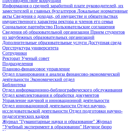
Противодействие коррупции
Информация о средней заработной плате руководителей, их
заместителей и главных бухгалтеров
Локальные нормативные
акты
Сведения о доходах, об имуществе и обязательствах
имущественного характера ректора и членов его семьи
Социальное партнёрство
Пользовательские соглашения
Сведения об образовательной организации
Прием студентов
из зарубежных образовательных организаций
Дополнительные образовательные услуги
Доступная среда
Оргструктура университета
Сотрудники
Ректорат
Ученый совет
Подразделения
Планово-финансовое управление
Отдел планирования и анализа финансово-экономической
деятельности
Экономический отдел
Библиотека
Отдел информационно-библиографического обслуживания
Отдел комплектования и обработки документов
Управление научной и инновационной деятельности
Отдел инновационной деятельности
Отдел научно-
исследовательской деятельности
Отдел подготовки научно-
педагогических кадров
Журнал "Гуманитарные науки и образование"
Журнал
"Учебный эксперимент в образовании"
Научное бюро