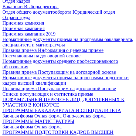
Отдел кадров
Вакансии
Выборы ректора
Отдел общего документооборота
Юридический отдел
Охрана труда
Приемная комиссия
Приемная кампания
Приемная кампания 2019
Нормативные документы приема на программы бакалавриата,
специалитета и магистратуры
Правила приема
Информация о целевом приеме
Поступающим на договорной основе
Нормативные документы среднего профессионального
образования
Правила приема
Поступающим на договорной основе
Нормативные документы приема на программы подготовки
кадров высшей квалификации
Правила приема
Поступающим на договорной основе
Списки поступающих и статистика приема
ПОФАМИЛЬНЫЙ ПЕРЕЧЕНЬ ЛИЦ, ДОПУЩЕННЫХ К
УЧАСТИЮ В КОНКУРСЕ
ПРОГРАММЫ БАКАЛАВРИАТА И СПЕЦИАЛИТЕТА
Заочная форма
Очная форма
Очно-заочная форма
ПРОГРАММЫ МАГИСТРАТУРЫ
Заочная форма
Очная форма
ПРОГРАММЫ ПОДГОТОВКИ КАДРОВ ВЫСШЕЙ