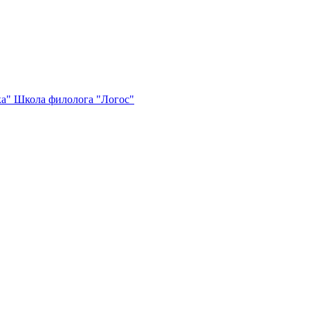
ка"
Школа филолога "Логос"