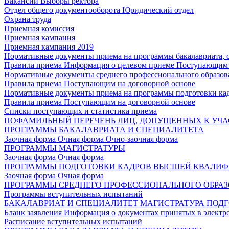
Вакансии
Выборы ректора
Отдел общего документооборота
Юридический отдел
Охрана труда
Приемная комиссия
Приемная кампания
Приемная кампания 2019
Нормативные документы приема на программы бакалавриата, 
Правила приема
Информация о целевом приеме
Поступающим 
Нормативные документы среднего профессионального образов
Правила приема
Поступающим на договорной основе
Нормативные документы приема на программы подготовки ка
Правила приема
Поступающим на договорной основе
Списки поступающих и статистика приема
ПОФАМИЛЬНЫЙ ПЕРЕЧЕНЬ ЛИЦ, ДОПУЩЕННЫХ К УЧА
ПРОГРАММЫ БАКАЛАВРИАТА И СПЕЦИАЛИТЕТА
Заочная форма
Очная форма
Очно-заочная форма
ПРОГРАММЫ МАГИСТРАТУРЫ
Заочная форма
Очная форма
ПРОГРАММЫ ПОДГОТОВКИ КАДРОВ ВЫСШЕЙ КВАЛИ
Заочная форма
Очная форма
ПРОГРАММЫ СРЕДНЕГО ПРОФЕССИОНАЛЬНОГО ОБРА
Программы вступительных испытаний
БАКАЛАВРИАТ И СПЕЦИАЛИТЕТ
МАГИСТРАТУРА
ПОДГ
Бланк заявления
Информация о документах принятых в электр
Расписание вступительных испытаний