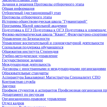
Задания и решения
Протоколы отборочного этапа
Общая информация
Отборочный (дистанционный) этап
Протоколы отборочного этапа
Историко-обществоведческая школа "Гуманитарий"
Программы Малой школьной академии
Подготовка к ЕГЭ
Подготовка к ОГЭ
Подготовка к олимпиаде
Физико-математическая школа "Квант"
Физкультурно-спортив
Управление по Безопасности
Управление воспитательной и социокультурной деятельности
Социальная поддержка обучающихся
Общежития института
Стипендия
Учебно-методическое управление
Государственное задание
Международная деятельность
Договоры с иностранными и международными организациями
Образовательные стандарты
Аспирантура
Бакалавриат
Магистратура
Специалитет
СПО
Контрактная служба
Закупки
Профком студентов и аспирантов
Профсоюзная организация пр
Департамент по ресурсам
Организационно-правовое управление
Отдел кадров