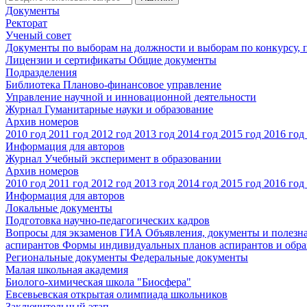
Документы
Ректорат
Ученый совет
Документы по выборам на должности и выборам по конкурсу,
Лицензии и сертификаты
Общие документы
Подразделения
Библиотека
Планово-финансовое управление
Управление научной и инновационной деятельности
Журнал Гуманитарные науки и образование
Архив номеров
2010 год
2011 год
2012 год
2013 год
2014 год
2015 год
2016 год
Информация для авторов
Журнал Учебный эксперимент в образовании
Архив номеров
2010 год
2011 год
2012 год
2013 год
2014 год
2015 год
2016 год
Информация для авторов
Локальные документы
Подготовка научно-педагогических кадров
Вопросы для экзаменов
ГИА
Объявления, документы и полезн
аспирантов
Формы индивидуальных планов аспирантов и обра
Региональные документы
Федеральные документы
Малая школьная академия
Биолого-химическая школа "Биосфера"
Евсевьевская открытая олимпиада школьников
Заключительный этап