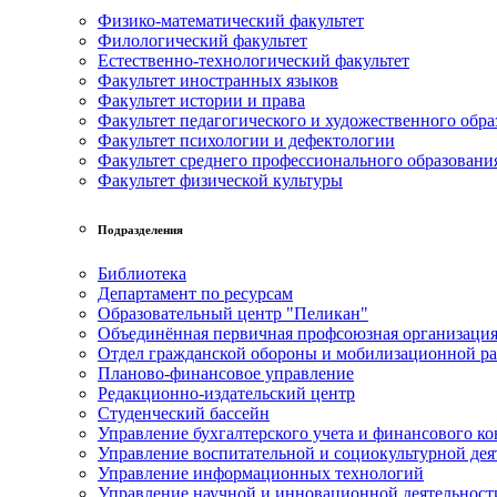
Физико-математический факультет
Филологический факультет
Естественно-технологический факультет
Факультет иностранных языков
Факультет истории и права
Факультет педагогического и художественного обра
Факультет психологии и дефектологии
Факультет среднего профессионального образовани
Факультет физической культуры
Подразделения
Библиотека
Департамент по ресурсам
Образовательный центр "Пеликан"
Объединённая первичная профсоюзная организац
Отдел гражданской обороны и мобилизационной р
Планово-финансовое управление
Редакционно-издательский центр
Студенческий бассейн
Управление бухгалтерского учета и финансового ко
Управление воспитательной и социокультурной дея
Управление информационных технологий
Управление научной и инновационной деятельност