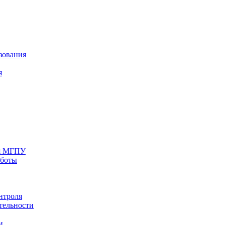
зования
я
ия МГПУ
аботы
нтроля
тельности
и