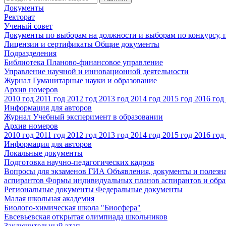
Документы
Ректорат
Ученый совет
Документы по выборам на должности и выборам по конкурсу,
Лицензии и сертификаты
Общие документы
Подразделения
Библиотека
Планово-финансовое управление
Управление научной и инновационной деятельности
Журнал Гуманитарные науки и образование
Архив номеров
2010 год
2011 год
2012 год
2013 год
2014 год
2015 год
2016 год
Информация для авторов
Журнал Учебный эксперимент в образовании
Архив номеров
2010 год
2011 год
2012 год
2013 год
2014 год
2015 год
2016 год
Информация для авторов
Локальные документы
Подготовка научно-педагогических кадров
Вопросы для экзаменов
ГИА
Объявления, документы и полезн
аспирантов
Формы индивидуальных планов аспирантов и обра
Региональные документы
Федеральные документы
Малая школьная академия
Биолого-химическая школа "Биосфера"
Евсевьевская открытая олимпиада школьников
Заключительный этап