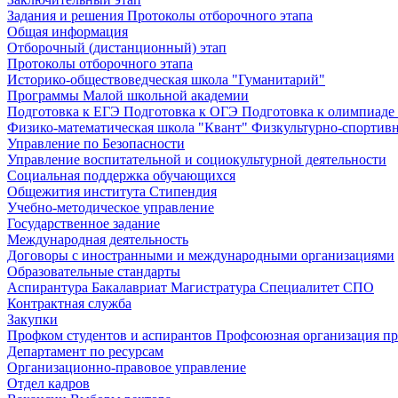
Задания и решения
Протоколы отборочного этапа
Общая информация
Отборочный (дистанционный) этап
Протоколы отборочного этапа
Историко-обществоведческая школа "Гуманитарий"
Программы Малой школьной академии
Подготовка к ЕГЭ
Подготовка к ОГЭ
Подготовка к олимпиаде
Физико-математическая школа "Квант"
Физкультурно-спортив
Управление по Безопасности
Управление воспитательной и социокультурной деятельности
Социальная поддержка обучающихся
Общежития института
Стипендия
Учебно-методическое управление
Государственное задание
Международная деятельность
Договоры с иностранными и международными организациями
Образовательные стандарты
Аспирантура
Бакалавриат
Магистратура
Специалитет
СПО
Контрактная служба
Закупки
Профком студентов и аспирантов
Профсоюзная организация пр
Департамент по ресурсам
Организационно-правовое управление
Отдел кадров