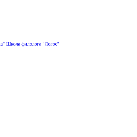
ка"
Школа филолога "Логос"