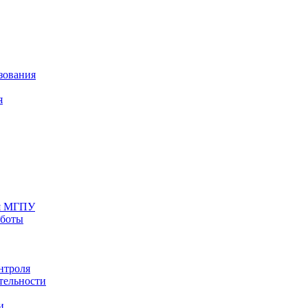
зования
я
ия МГПУ
аботы
нтроля
тельности
и