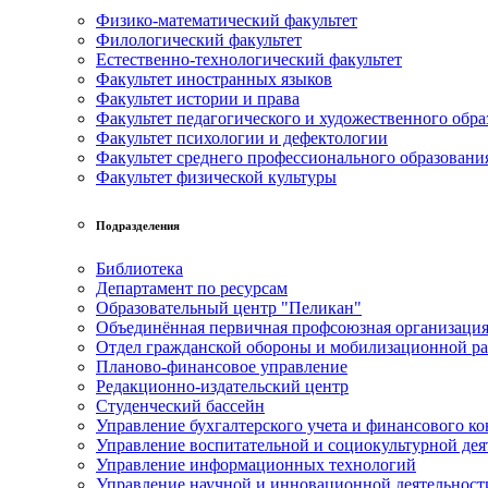
Физико-математический факультет
Филологический факультет
Естественно-технологический факультет
Факультет иностранных языков
Факультет истории и права
Факультет педагогического и художественного обра
Факультет психологии и дефектологии
Факультет среднего профессионального образовани
Факультет физической культуры
Подразделения
Библиотека
Департамент по ресурсам
Образовательный центр "Пеликан"
Объединённая первичная профсоюзная организац
Отдел гражданской обороны и мобилизационной р
Планово-финансовое управление
Редакционно-издательский центр
Студенческий бассейн
Управление бухгалтерского учета и финансового ко
Управление воспитательной и социокультурной дея
Управление информационных технологий
Управление научной и инновационной деятельност