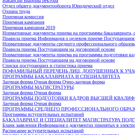
Вакансии
Выборы ректора
Отдел общего документооборота
Юридический отдел
Охрана труда
Приемная комиссия
Приемная кампания
Приемная кампания 2019
Нормативные документы приема на программы бакалавриата, 
Правила приема
Информация о целевом приеме
Поступающим 
Нормативные документы среднего профессионального образов
Правила приема
Поступающим на договорной основе
Нормативные документы приема на программы подготовки ка
Правила приема
Поступающим на договорной основе
Списки поступающих и статистика приема
ПОФАМИЛЬНЫЙ ПЕРЕЧЕНЬ ЛИЦ, ДОПУЩЕННЫХ К УЧА
ПРОГРАММЫ БАКАЛАВРИАТА И СПЕЦИАЛИТЕТА
Заочная форма
Очная форма
Очно-заочная форма
ПРОГРАММЫ МАГИСТРАТУРЫ
Заочная форма
Очная форма
ПРОГРАММЫ ПОДГОТОВКИ КАДРОВ ВЫСШЕЙ КВАЛИ
Заочная форма
Очная форма
ПРОГРАММЫ СРЕДНЕГО ПРОФЕССИОНАЛЬНОГО ОБРА
Программы вступительных испытаний
БАКАЛАВРИАТ И СПЕЦИАЛИТЕТ
МАГИСТРАТУРА
ПОДГ
Бланк заявления
Информация о документах принятых в электр
Расписание вступительных испытаний