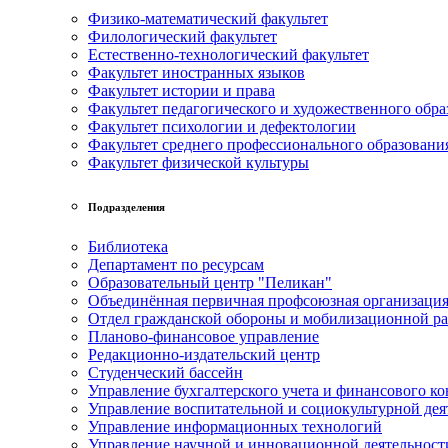
Физико-математический факультет
Филологический факультет
Естественно-технологический факультет
Факультет иностранных языков
Факультет истории и права
Факультет педагогического и художественного обра
Факультет психологии и дефектологии
Факультет среднего профессионального образовани
Факультет физической культуры
Подразделения
Библиотека
Департамент по ресурсам
Образовательный центр "Пеликан"
Объединённая первичная профсоюзная организац
Отдел гражданской обороны и мобилизационной р
Планово-финансовое управление
Редакционно-издательский центр
Студенческий бассейн
Управление бухгалтерского учета и финансового ко
Управление воспитательной и социокультурной дея
Управление информационных технологий
Управление научной и инновационной деятельност