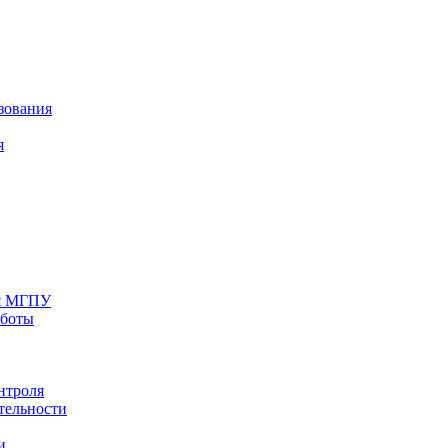
зования
я
ия МГПУ
аботы
нтроля
тельности
и