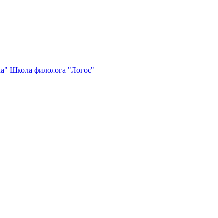
ка"
Школа филолога "Логос"