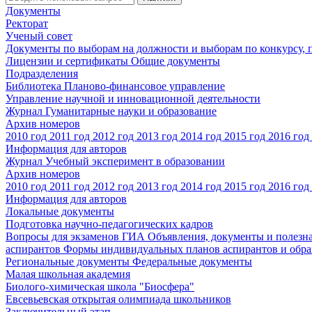
Документы
Ректорат
Ученый совет
Документы по выборам на должности и выборам по конкурсу,
Лицензии и сертификаты
Общие документы
Подразделения
Библиотека
Планово-финансовое управление
Управление научной и инновационной деятельности
Журнал Гуманитарные науки и образование
Архив номеров
2010 год
2011 год
2012 год
2013 год
2014 год
2015 год
2016 год
Информация для авторов
Журнал Учебный эксперимент в образовании
Архив номеров
2010 год
2011 год
2012 год
2013 год
2014 год
2015 год
2016 год
Информация для авторов
Локальные документы
Подготовка научно-педагогических кадров
Вопросы для экзаменов
ГИА
Объявления, документы и полезн
аспирантов
Формы индивидуальных планов аспирантов и обра
Региональные документы
Федеральные документы
Малая школьная академия
Биолого-химическая школа "Биосфера"
Евсевьевская открытая олимпиада школьников
Заключительный этап