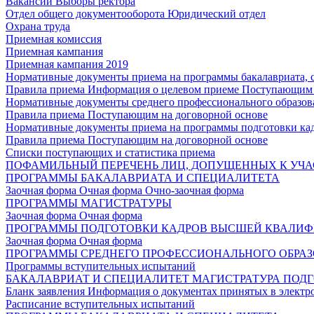
Вакансии
Выборы ректора
Отдел общего документооборота
Юридический отдел
Охрана труда
Приемная комиссия
Приемная кампания
Приемная кампания 2019
Нормативные документы приема на программы бакалавриата, 
Правила приема
Информация о целевом приеме
Поступающим 
Нормативные документы среднего профессионального образов
Правила приема
Поступающим на договорной основе
Нормативные документы приема на программы подготовки ка
Правила приема
Поступающим на договорной основе
Списки поступающих и статистика приема
ПОФАМИЛЬНЫЙ ПЕРЕЧЕНЬ ЛИЦ, ДОПУЩЕННЫХ К УЧА
ПРОГРАММЫ БАКАЛАВРИАТА И СПЕЦИАЛИТЕТА
Заочная форма
Очная форма
Очно-заочная форма
ПРОГРАММЫ МАГИСТРАТУРЫ
Заочная форма
Очная форма
ПРОГРАММЫ ПОДГОТОВКИ КАДРОВ ВЫСШЕЙ КВАЛИ
Заочная форма
Очная форма
ПРОГРАММЫ СРЕДНЕГО ПРОФЕССИОНАЛЬНОГО ОБРА
Программы вступительных испытаний
БАКАЛАВРИАТ И СПЕЦИАЛИТЕТ
МАГИСТРАТУРА
ПОДГ
Бланк заявления
Информация о документах принятых в электр
Расписание вступительных испытаний