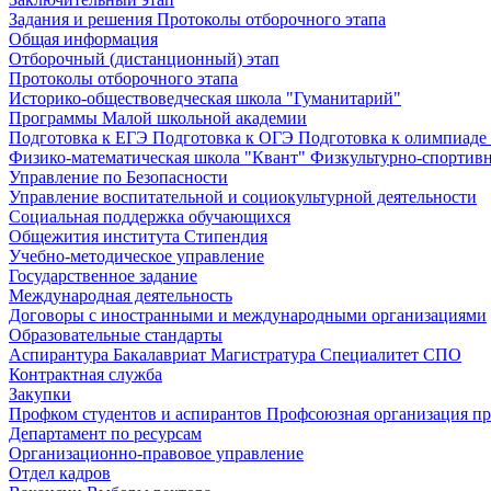
Задания и решения
Протоколы отборочного этапа
Общая информация
Отборочный (дистанционный) этап
Протоколы отборочного этапа
Историко-обществоведческая школа "Гуманитарий"
Программы Малой школьной академии
Подготовка к ЕГЭ
Подготовка к ОГЭ
Подготовка к олимпиаде
Физико-математическая школа "Квант"
Физкультурно-спортив
Управление по Безопасности
Управление воспитательной и социокультурной деятельности
Социальная поддержка обучающихся
Общежития института
Стипендия
Учебно-методическое управление
Государственное задание
Международная деятельность
Договоры с иностранными и международными организациями
Образовательные стандарты
Аспирантура
Бакалавриат
Магистратура
Специалитет
СПО
Контрактная служба
Закупки
Профком студентов и аспирантов
Профсоюзная организация пр
Департамент по ресурсам
Организационно-правовое управление
Отдел кадров