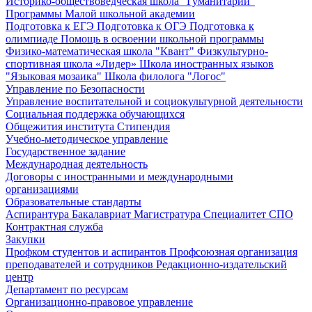
Историко-обществоведческая школа "Гуманитарий"
Программы Малой школьной академии
Подготовка к ЕГЭ
Подготовка к ОГЭ
Подготовка к
олимпиаде
Помощь в освоении школьной программы
Физико-математическая школа "Квант"
Физкультурно-
спортивная школа «Лидер»
Школа иностранных языков
"Языковая мозаика"
Школа филолога "Логос"
Управление по Безопасности
Управление воспитательной и социокультурной деятельности
Социальная поддержка обучающихся
Общежития института
Стипендия
Учебно-методическое управление
Государственное задание
Международная деятельность
Договоры с иностранными и международными
организациями
Образовательные стандарты
Аспирантура
Бакалавриат
Магистратура
Специалитет
СПО
Контрактная служба
Закупки
Профком студентов и аспирантов
Профсоюзная организация
преподавателей и сотрудников
Редакционно-издательский
центр
Департамент по ресурсам
Организационно-правовое управление