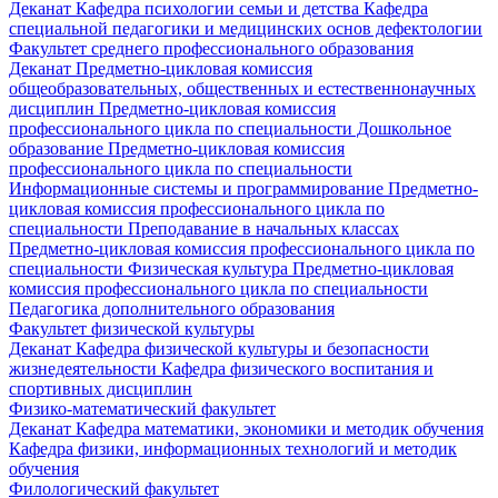
Деканат
Кафедра психологии семьи и детства
Кафедра
специальной педагогики и медицинских основ дефектологии
Факультет среднего профессионального образования
Деканат
Предметно-цикловая комиссия
общеобразовательных, общественных и естественнонаучных
дисциплин
Предметно-цикловая комиссия
профессионального цикла по специальности Дошкольное
образование
Предметно-цикловая комиссия
профессионального цикла по специальности
Информационные системы и программирование
Предметно-
цикловая комиссия профессионального цикла по
специальности Преподавание в начальных классах
Предметно-цикловая комиссия профессионального цикла по
специальности Физическая культура
Предметно-цикловая
комиссия профессионального цикла по специальности
Педагогика дополнительного образования
Факультет физической культуры
Деканат
Кафедра физической культуры и безопасности
жизнедеятельности
Кафедра физического воспитания и
спортивных дисциплин
Физико-математический факультет
Деканат
Кафедра математики, экономики и методик обучения
Кафедра физики, информационных технологий и методик
обучения
Филологический факультет