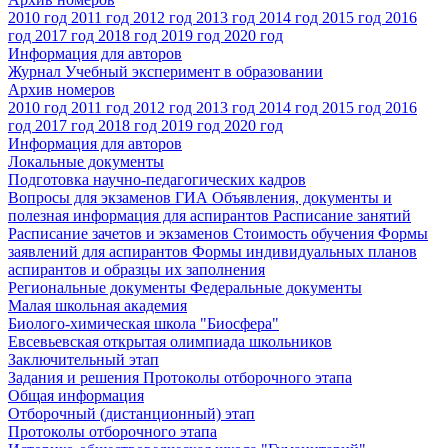
2010 год
2011 год
2012 год
2013 год
2014 год
2015 год
2016
год
2017 год
2018 год
2019 год
2020 год
Информация для авторов
Журнал Учебный эксперимент в образовании
Архив номеров
2010 год
2011 год
2012 год
2013 год
2014 год
2015 год
2016
год
2017 год
2018 год
2019 год
2020 год
Информация для авторов
Локальные документы
Подготовка научно-педагогических кадров
Вопросы для экзаменов
ГИА
Объявления, документы и
полезная информация для аспирантов
Расписание занятий
Расписание зачетов и экзаменов
Стоимость обучения
Формы
заявлений для аспирантов
Формы индивидуальных планов
аспирантов и образцы их заполнения
Региональные документы
Федеральные документы
Малая школьная академия
Биолого-химическая школа "Биосфера"
Евсевьевская открытая олимпиада школьников
Заключительный этап
Задания и решения
Протоколы отборочного этапа
Общая информация
Отборочный (дистанционный) этап
Протоколы отборочного этапа