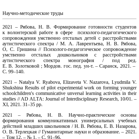
Научно-методические труды
2021 – Рябова, Н. В. Формирование готовности студентов
к волонтерской работе в сфере психолого-педагогического
сопровождения умственно отсталых детей с расстройствами
аутистического спектра / М. А. Лаврентьева, Н. В. Рябова,
О, С. Гришина // Психолого-педагогическое сопровождение
умственно отсталых дошкольников с расстройствами
аутистического спектра монография / под ред.
Е. В. Золотковой ; Мордов. гос. пед. ун-т. – Саранск, 2021. –
С. 99–140.
2021 – Natalya V. Ryabova, Elizaveta V. Nazarova, Lyudmila V.
Shukshina Results of pilot experimental work on forming younger
schoolchildren's communicative unversal learning activities in their
studies // AD ALTA: Journal of Interdisciplinary Research, 10/01. –
XI, 2021. 31–35 pp.
2021 – Рябова, Н. В. Научно-практические основы
формирования коммуникативных универсальных учебных
действий младших школьников / Н. В. Рябова, Е. В. Назарова,
О. В. Терлецкая // Гуманитарные науки и образование. – 2021.
– Том 12. – № 1. – С. 91–96.