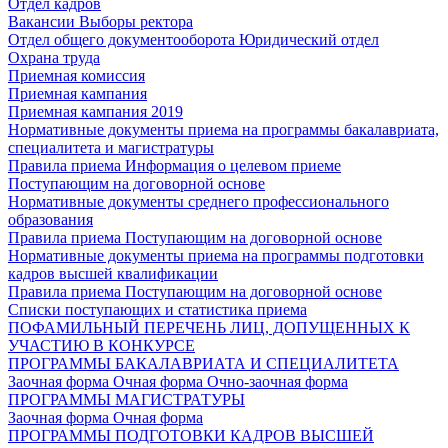
Отдел кадров
Вакансии
Выборы ректора
Отдел общего документооборота
Юридический отдел
Охрана труда
Приемная комиссия
Приемная кампания
Приемная кампания 2019
Нормативные документы приема на программы бакалавриата,
специалитета и магистратуры
Правила приема
Информация о целевом приеме
Поступающим на договорной основе
Нормативные документы среднего профессионального
образования
Правила приема
Поступающим на договорной основе
Нормативные документы приема на программы подготовки
кадров высшей квалификации
Правила приема
Поступающим на договорной основе
Списки поступающих и статистика приема
ПОФАМИЛЬНЫЙ ПЕРЕЧЕНЬ ЛИЦ, ДОПУЩЕННЫХ К
УЧАСТИЮ В КОНКУРСЕ
ПРОГРАММЫ БАКАЛАВРИАТА И СПЕЦИАЛИТЕТА
Заочная форма
Очная форма
Очно-заочная форма
ПРОГРАММЫ МАГИСТРАТУРЫ
Заочная форма
Очная форма
ПРОГРАММЫ ПОДГОТОВКИ КАДРОВ ВЫСШЕЙ