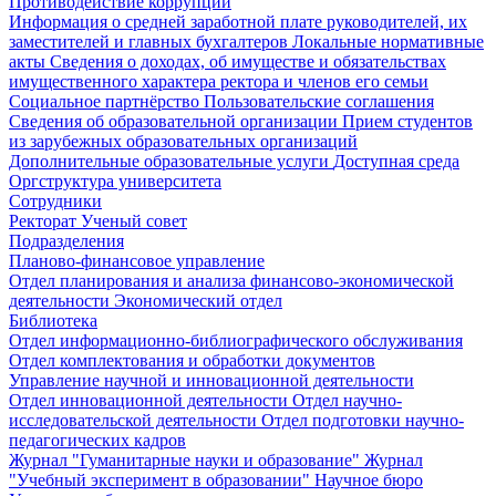
Противодействие коррупции
Информация о средней заработной плате руководителей, их
заместителей и главных бухгалтеров
Локальные нормативные
акты
Сведения о доходах, об имуществе и обязательствах
имущественного характера ректора и членов его семьи
Социальное партнёрство
Пользовательские соглашения
Сведения об образовательной организации
Прием студентов
из зарубежных образовательных организаций
Дополнительные образовательные услуги
Доступная среда
Оргструктура университета
Сотрудники
Ректорат
Ученый совет
Подразделения
Планово-финансовое управление
Отдел планирования и анализа финансово-экономической
деятельности
Экономический отдел
Библиотека
Отдел информационно-библиографического обслуживания
Отдел комплектования и обработки документов
Управление научной и инновационной деятельности
Отдел инновационной деятельности
Отдел научно-
исследовательской деятельности
Отдел подготовки научно-
педагогических кадров
Журнал "Гуманитарные науки и образование"
Журнал
"Учебный эксперимент в образовании"
Научное бюро