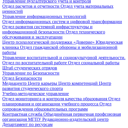
Управление бухгалтерского учета и контроля
Отдел расчетов и отчетности
Отдел учета материальных
ценностей
Управление информационных технологий
Отдел информационных систем и цифровой трансформации
Отдел развития системной инфраструктуры и
информационной безопасности
Отдел технического
обслуживания и эксплуатации
Центр психологической поддержки «Доверие»
Юридическая
клиника
Отдел гражданской обороны и мобилизационной
работы
Управление воспитательной и социокультурной деятельности.
Отдел по воспитательной работе
Отдел социальной работы
Штаб студенческих отрядов
Управление по Безопасности
Отдел Безопасности
Медиацентр
Центр карьеры
Центр компетенций
Центр
развития студенческого спорта
Учебно-методическое управление
Отдел мониторинга и контроля качества образования
Отдел
планирования и организации учебного процесса
Отдел
сопровождения образовательных программ
Контрактная служба
Объединённая первичная профсоюзная
организация МГПУ
Редакционно-издательский центр
Департамент по ресурсам