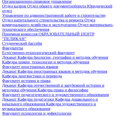
Организационно-правовое управление
Отдел кадров
Отдел общего документооборота
Юридический
отдел
Управление по административной работе и строительству
Отдел капитального строительства и ремонта
Отдел
коммунального хозяйства и эксплуатации
Отдел материально-
технического обеспечения
Приемная комиссия
ОБРАЗОВАТЕЛЬНЫЙ ЦЕНТР
"ПЕЛИКАН"
Студенческий бассейн
Факультеты
Естественно-технологический факультет
Деканат
Кафедра биологии, географии и методик обучения
Кафедра химии, технологии и методик обучения
Факультет иностранных языков
Деканат
Кафедра иностранных языков и методик обучения
Кафедра лингвистики и перевода
Факультет истории и права
Деканат
Кафедра отечественной и зарубежной истории и
методики обучения
Кафедра права и философии
Факультет педагогического и художественного образования
Деканат
Кафедра педагогики
Кафедра дошкольного и
начального образования
Кафедра художественного и
музыкального образования
Факультет психологии и дефектологии