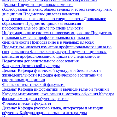
Деканат
Предметно-цикловая комиссия
общеобразовательных, общественных и естественнонаучных
дисциплин
Предметно-цикловая комиссия
профессионального цикла по специальности Дошкольное
образование
Предметно-цикловая комиссия
профессионального цикла по специальности
Информационные системы и программирование
Предметно-
цикловая комиссия профессионального цикла по
специальности Преподавание в начальных классах
Предметно-цикловая комиссия профессионального цикла по
специальности Физическая культура
Предметно-цикловая
комиссия профессионального цикла по специальности
Педагогика дополнительного образования
Факультет физической культуры
Деканат
Кафедра физической культуры и безопасности
жизнедеятельности
Кафедра физического воспитания и
спортивных дисциплин
Физико-математический факультет
Деканат
Кафедра информатики и вычислительной техники
Кафедра математики, экономики и методик обучения
Кафедра
физики и методики обучения физике
Филологический факультет
Деканат
Кафедра русского языка, литературы и методик
обучения
Кафедра родного языка и литературы