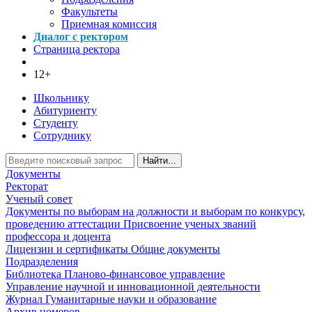
Факультеты
Приемная комиссия
Диалог с ректором
Страница ректора
12+
Школьнику
Абитуриенту
Студенту
Сотруднику
Найти...
Документы
Ректорат
Ученый совет
Документы по выборам на должности и выборам по конкурсу,
проведению аттестации
Присвоение ученых званий
профессора и доцента
Лицензии и сертификаты
Общие документы
Подразделения
Библиотека
Планово-финансовое управление
Управление научной и инновационной деятельности
Журнал Гуманитарные науки и образование
Архив номеров