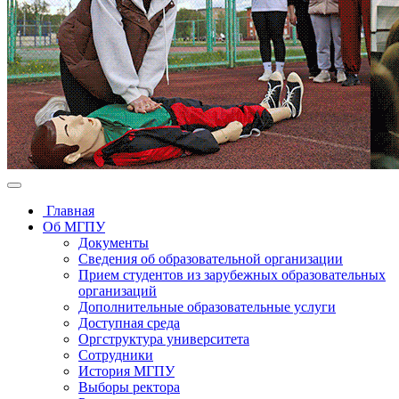
Главная
Об МГПУ
Документы
Сведения об образовательной организации
Прием студентов из зарубежных образовательных
организаций
Дополнительные образовательные услуги
Доступная среда
Оргструктура университета
Сотрудники
История МГПУ
Выборы ректора