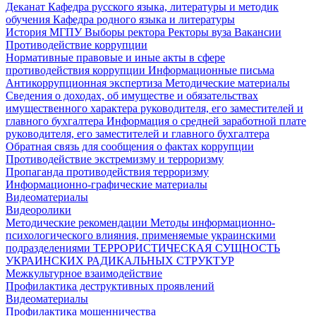
Деканат
Кафедра русского языка, литературы и методик
обучения
Кафедра родного языка и литературы
История МГПУ
Выборы ректора
Ректоры вуза
Вакансии
Противодействие коррупции
Нормативные правовые и иные акты в сфере
противодействия коррупции
Информационные письма
Антикоррупционная экспертиза
Методические материалы
Сведения о доходах, об имуществе и обязательствах
имущественного характера руководителя, его заместителей и
главного бухгалтера
Информация о средней заработной плате
руководителя, его заместителей и главного бухгалтера
Обратная связь для сообщения о фактах коррупции
Противодействие экстремизму и терроризму
Пропаганда противодействия терроризму
Информационно-графические материалы
Видеоматериалы
Видеоролики
Методические рекомендации
Методы информационно-
психологического влияния, применяемые украинскими
подразделениями
ТЕРРОРИСТИЧЕСКАЯ СУЩНОСТЬ
УКРАИНСКИХ РАДИКАЛЬНЫХ СТРУКТУР
Межкультурное взаимодействие
Профилактика деструктивных проявлений
Видеоматериалы
Профилактика мошенничества