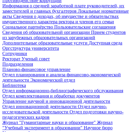
Противодействие коррупции
Информация о средней заработной плате руководителей, их
заместителей и главных бухгалтеров
Локальные нормативные
акты
Сведения о доходах, об имуществе и обязательствах
имущественного характера ректора и членов его семьи
Социальное партнёрство
Пользовательские соглашения
Сведения об образовательной организации
Прием студентов
из зарубежных образовательных организаций
Дополнительные образовательные услуги
Доступная среда
Оргструктура университета
Сотрудники
Ректорат
Ученый совет
Подразделения
Планово-финансовое управление
Отдел планирования и анализа финансово-экономической
деятельности
Экономический отдел
Библиотека
Отдел информационно-библиографического обслуживания
Отдел комплектования и обработки документов
Управление научной и инновационной деятельности
Отдел инновационной деятельности
Отдел научно-
исследовательской деятельности
Отдел подготовки научно-
педагогических кадров
Журнал "Гуманитарные науки и образование"
Журнал
"Учебный эксперимент в образовании"
Научное бюро