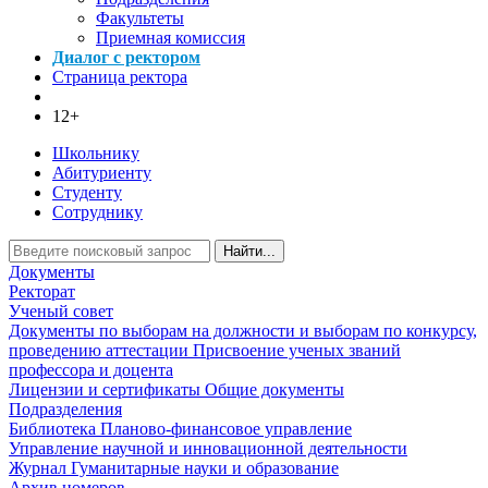
Факультеты
Приемная комиссия
Диалог с ректором
Страница ректора
12+
Школьнику
Абитуриенту
Студенту
Сотруднику
Найти...
Документы
Ректорат
Ученый совет
Документы по выборам на должности и выборам по конкурсу,
проведению аттестации
Присвоение ученых званий
профессора и доцента
Лицензии и сертификаты
Общие документы
Подразделения
Библиотека
Планово-финансовое управление
Управление научной и инновационной деятельности
Журнал Гуманитарные науки и образование
Архив номеров