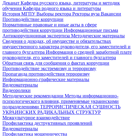
Деканат
Кафедра русского языка, литературы и методик
обучения
Кафедра родного языка и литературы
История МГПУ
Выборы ректора
Ректоры вуза
Вакансии
Противодействие коррупции
Нормативные правовые и иные акты в сфере
противодействия коррупции
Информационные письма
Антикоррупционная экспертиза
Методические материалы
Сведения о доходах, об имуществе и обязательствах
имущественного характера руководителя, его заместителей и
главного бухгалтера
Информация о средней заработной плате
руководителя, его заместителей и главного бухгалтера
Обратная связь для сообщения о фактах коррупции
Противодействие экстремизму и терроризму
Пропаганда противодействия терроризму
Информационно-графические материалы
Видеоматериалы
Видеоролики
Методические рекомендации
Методы информационно-
психологического влияния, применяемые украинскими
подразделениями
ТЕРРОРИСТИЧЕСКАЯ СУЩНОСТЬ
УКРАИНСКИХ РАДИКАЛЬНЫХ СТРУКТУР
Межкультурное взаимодействие
Профилактика деструктивных проявлений
Видеоматериалы
Профилактика мошенничества