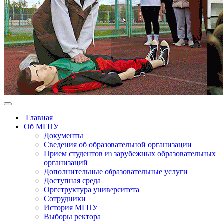
Главная
Об МГПУ
Документы
Сведения об образовательной организации
Прием студентов из зарубежных образовательных
организаций
Дополнительные образовательные услуги
Доступная среда
Оргструктура университета
Сотрудники
История МГПУ
Выборы ректора