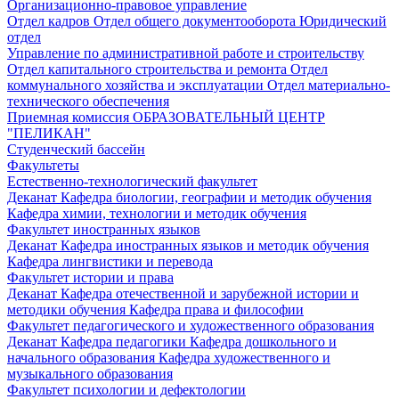
Организационно-правовое управление
Отдел кадров
Отдел общего документооборота
Юридический
отдел
Управление по административной работе и строительству
Отдел капитального строительства и ремонта
Отдел
коммунального хозяйства и эксплуатации
Отдел материально-
технического обеспечения
Приемная комиссия
ОБРАЗОВАТЕЛЬНЫЙ ЦЕНТР
"ПЕЛИКАН"
Студенческий бассейн
Факультеты
Естественно-технологический факультет
Деканат
Кафедра биологии, географии и методик обучения
Кафедра химии, технологии и методик обучения
Факультет иностранных языков
Деканат
Кафедра иностранных языков и методик обучения
Кафедра лингвистики и перевода
Факультет истории и права
Деканат
Кафедра отечественной и зарубежной истории и
методики обучения
Кафедра права и философии
Факультет педагогического и художественного образования
Деканат
Кафедра педагогики
Кафедра дошкольного и
начального образования
Кафедра художественного и
музыкального образования
Факультет психологии и дефектологии