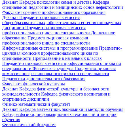
Деканат
Кафедра психологии семьи и детства
Кафедра
специальной педагогики и медицинских основ дефектологии
Факультет среднего профессионального образования
Деканат
Предметно-цикловая комиссия
общеобразовательных, общественных и естественнонаучных
дисциплин
Предметно-цикловая комиссия
профессионального цикла по специальности Дошкольное
образование
Предметно-цикловая комиссия
профессионального цикла по специальности
Информационные системы и программирование
Предметно-
цикловая комиссия профессионального цикла по
специальности Преподавание в начальных классах
Предметно-цикловая комиссия профессионального цикла по
специальности Физическая культура
Предметно-цикловая
комиссия профессионального цикла по специальности
Педагогика дополнительного образования
Факультет физической культуры
Деканат
Кафедра физической культуры и безопасности
жизнедеятельности
Кафедра физического воспитания и
спортивных дисциплин
Физико-математический факультет
Деканат
Кафедра математики, экономики и методик обучения
Кафедра физики, информационных технологий и методик
обучения
Филологический факультет