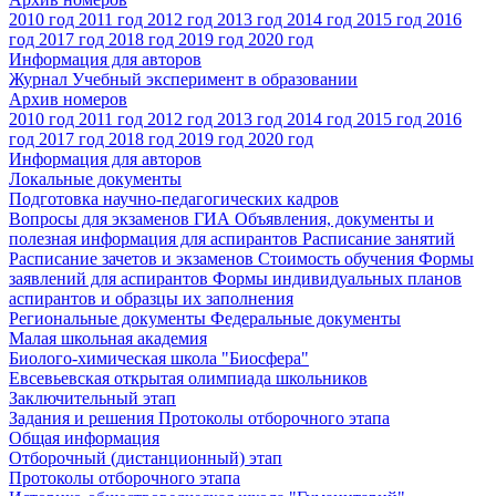
2010 год
2011 год
2012 год
2013 год
2014 год
2015 год
2016
год
2017 год
2018 год
2019 год
2020 год
Информация для авторов
Журнал Учебный эксперимент в образовании
Архив номеров
2010 год
2011 год
2012 год
2013 год
2014 год
2015 год
2016
год
2017 год
2018 год
2019 год
2020 год
Информация для авторов
Локальные документы
Подготовка научно-педагогических кадров
Вопросы для экзаменов
ГИА
Объявления, документы и
полезная информация для аспирантов
Расписание занятий
Расписание зачетов и экзаменов
Стоимость обучения
Формы
заявлений для аспирантов
Формы индивидуальных планов
аспирантов и образцы их заполнения
Региональные документы
Федеральные документы
Малая школьная академия
Биолого-химическая школа "Биосфера"
Евсевьевская открытая олимпиада школьников
Заключительный этап
Задания и решения
Протоколы отборочного этапа
Общая информация
Отборочный (дистанционный) этап
Протоколы отборочного этапа