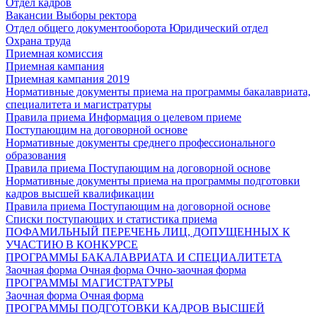
Отдел кадров
Вакансии
Выборы ректора
Отдел общего документооборота
Юридический отдел
Охрана труда
Приемная комиссия
Приемная кампания
Приемная кампания 2019
Нормативные документы приема на программы бакалавриата,
специалитета и магистратуры
Правила приема
Информация о целевом приеме
Поступающим на договорной основе
Нормативные документы среднего профессионального
образования
Правила приема
Поступающим на договорной основе
Нормативные документы приема на программы подготовки
кадров высшей квалификации
Правила приема
Поступающим на договорной основе
Списки поступающих и статистика приема
ПОФАМИЛЬНЫЙ ПЕРЕЧЕНЬ ЛИЦ, ДОПУЩЕННЫХ К
УЧАСТИЮ В КОНКУРСЕ
ПРОГРАММЫ БАКАЛАВРИАТА И СПЕЦИАЛИТЕТА
Заочная форма
Очная форма
Очно-заочная форма
ПРОГРАММЫ МАГИСТРАТУРЫ
Заочная форма
Очная форма
ПРОГРАММЫ ПОДГОТОВКИ КАДРОВ ВЫСШЕЙ