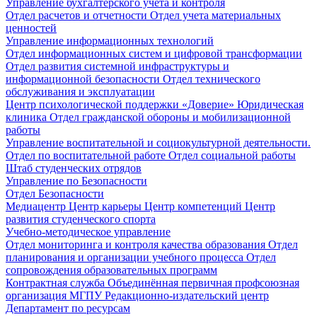
Управление бухгалтерского учета и контроля
Отдел расчетов и отчетности
Отдел учета материальных
ценностей
Управление информационных технологий
Отдел информационных систем и цифровой трансформации
Отдел развития системной инфраструктуры и
информационной безопасности
Отдел технического
обслуживания и эксплуатации
Центр психологической поддержки «Доверие»
Юридическая
клиника
Отдел гражданской обороны и мобилизационной
работы
Управление воспитательной и социокультурной деятельности.
Отдел по воспитательной работе
Отдел социальной работы
Штаб студенческих отрядов
Управление по Безопасности
Отдел Безопасности
Медиацентр
Центр карьеры
Центр компетенций
Центр
развития студенческого спорта
Учебно-методическое управление
Отдел мониторинга и контроля качества образования
Отдел
планирования и организации учебного процесса
Отдел
сопровождения образовательных программ
Контрактная служба
Объединённая первичная профсоюзная
организация МГПУ
Редакционно-издательский центр
Департамент по ресурсам