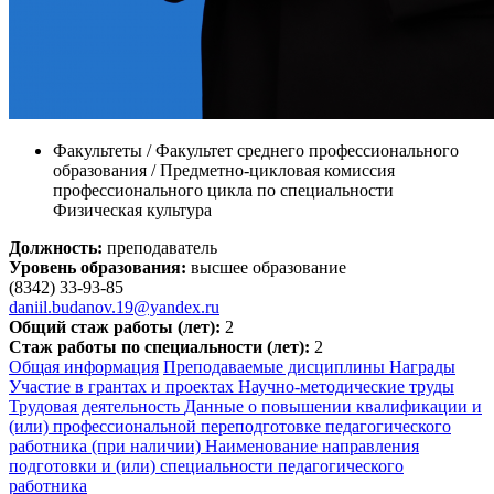
Факультеты / Факультет среднего профессионального
образования / Предметно-цикловая комиссия
профессионального цикла по специальности
Физическая культура
Должность:
преподаватель
Уровень образования:
высшее образование
(8342) 33-93-85
daniil.budanov.19@yandex.ru
Общий стаж работы (лет):
2
Стаж работы по специальности (лет):
2
Общая информация
Преподаваемые дисциплины
Награды
Участие в грантах и проектах
Научно-методические труды
Трудовая деятельность
Данные о повышении квалификации и
(или) профессиональной переподготовке педагогического
работника (при наличии)
Наименование направления
подготовки и (или) специальности педагогического
работника