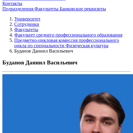
Контакты
Подразделения
Факультеты
Банковские реквизиты
Университет
Сотрудники
Факультеты
Факультет среднего профессионального образования
Предметно-цикловая комиссия профессионального
цикла по специальности Физическая культура
Буданов Даниил Васильевич
Буданов Даниил Васильевич