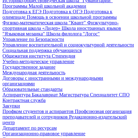
Историко-обществоведческая школа "Гуманитарий"
Программы Малой школьной академии
Подготовка к ЕГЭ
Подготовка к ОГЭ
Подготовка к
олимпиаде
Помощь в освоении школьной программы
Физико-математическая школа "Квант"
Физкультурно-
спортивная школа «Лидер»
Школа иностранных языков
"Языковая мозаика"
Школа филолога "Логос"
Управление по Безопасности
Управление воспитательной и социокультурной деятельности
Социальная поддержка обучающихся
Общежития института
Стипендия
Учебно-методическое управление
Государственное задание
Международная деятельность
Договоры с иностранными и международными
организациями
Образовательные стандарты
Аспирантура
Бакалавриат
Магистратура
Специалитет
СПО
Контрактная служба
Закупки
Профком студентов и аспирантов
Профсоюзная организация
преподавателей и сотрудников
Редакционно-издательский
центр
Департамент по ресурсам
Организационно-правовое управление