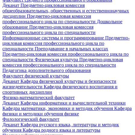
Деканат
Предметно-цикловая комиссия
общеобразовательных, общественных и естественнонаучных
дисциплин
Предметно-цикловая комиссия
профессионального цикла по специальности Дошкольное
образование
Предметно-цикловая комиссия
профессионального цикла по специальности
Информационные системы и программирование
Предметно-
цикловая комиссия профессионального цикла по
специальности Преподавание в начальных классах
Предметно-цикловая комиссия профессионального цикла по
специальности Физическая культура
Предметно-цикловая
комиссия профессионального цикла по специальности
Педагогика дополнительного образования
Факультет физической культуры
Деканат
Кафедра физической культуры и безопасности
жизнедеятельности
Кафедра физического воспитания и
спортивных дисциплин
Физико-математический факультет
Деканат
Кафедра информатики и вычислительной техники
Кафедра математики, экономики и методик обучения
Кафедра
физики и методики обучения физике
Филологический факультет
Деканат
Кафедра русского языка, литературы и методик
обучения
Кафедра родного языка и литературы