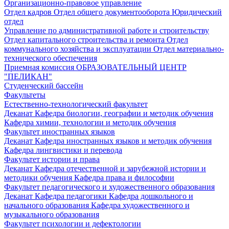
Организационно-правовое управление
Отдел кадров
Отдел общего документооборота
Юридический
отдел
Управление по административной работе и строительству
Отдел капитального строительства и ремонта
Отдел
коммунального хозяйства и эксплуатации
Отдел материально-
технического обеспечения
Приемная комиссия
ОБРАЗОВАТЕЛЬНЫЙ ЦЕНТР
"ПЕЛИКАН"
Студенческий бассейн
Факультеты
Естественно-технологический факультет
Деканат
Кафедра биологии, географии и методик обучения
Кафедра химии, технологии и методик обучения
Факультет иностранных языков
Деканат
Кафедра иностранных языков и методик обучения
Кафедра лингвистики и перевода
Факультет истории и права
Деканат
Кафедра отечественной и зарубежной истории и
методики обучения
Кафедра права и философии
Факультет педагогического и художественного образования
Деканат
Кафедра педагогики
Кафедра дошкольного и
начального образования
Кафедра художественного и
музыкального образования
Факультет психологии и дефектологии