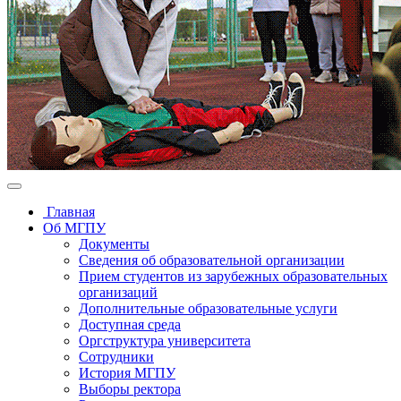
Главная
Об МГПУ
Документы
Сведения об образовательной организации
Прием студентов из зарубежных образовательных
организаций
Дополнительные образовательные услуги
Доступная среда
Оргструктура университета
Сотрудники
История МГПУ
Выборы ректора