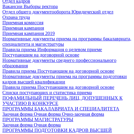
Отдел кадров
Вакансии
Выборы ректора
Отдел общего документооборота
Юридический отдел
Охрана труда
Приемная комиссия
Приемная кампания
Приемная кампания 2019
Нормативные документы приема на программы бакалавриата,
специалитета и магистратуры
Правила приема
Информация о целевом приеме
Поступающим на договорной основе
Нормативные документы среднего профессионального
образования
Правила приема
Поступающим на договорной основе
Нормативные документы приема на программы подготовки
кадров высшей квалификации
Правила приема
Поступающим на договорной основе
Списки поступающих и статистика приема
ПОФАМИЛЬНЫЙ ПЕРЕЧЕНЬ ЛИЦ, ДОПУЩЕННЫХ К
УЧАСТИЮ В КОНКУРСЕ
ПРОГРАММЫ БАКАЛАВРИАТА И СПЕЦИАЛИТЕТА
Заочная форма
Очная форма
Очно-заочная форма
ПРОГРАММЫ МАГИСТРАТУРЫ
Заочная форма
Очная форма
ПРОГРАММЫ ПОДГОТОВКИ КАДРОВ ВЫСШЕЙ