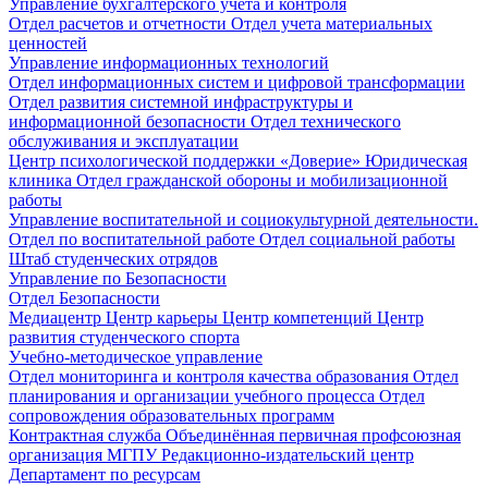
Управление бухгалтерского учета и контроля
Отдел расчетов и отчетности
Отдел учета материальных
ценностей
Управление информационных технологий
Отдел информационных систем и цифровой трансформации
Отдел развития системной инфраструктуры и
информационной безопасности
Отдел технического
обслуживания и эксплуатации
Центр психологической поддержки «Доверие»
Юридическая
клиника
Отдел гражданской обороны и мобилизационной
работы
Управление воспитательной и социокультурной деятельности.
Отдел по воспитательной работе
Отдел социальной работы
Штаб студенческих отрядов
Управление по Безопасности
Отдел Безопасности
Медиацентр
Центр карьеры
Центр компетенций
Центр
развития студенческого спорта
Учебно-методическое управление
Отдел мониторинга и контроля качества образования
Отдел
планирования и организации учебного процесса
Отдел
сопровождения образовательных программ
Контрактная служба
Объединённая первичная профсоюзная
организация МГПУ
Редакционно-издательский центр
Департамент по ресурсам