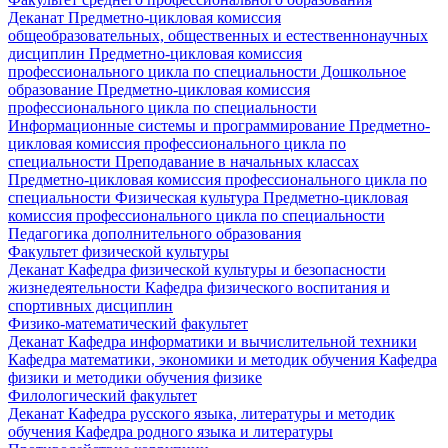
Деканат
Предметно-цикловая комиссия
общеобразовательных, общественных и естественнонаучных
дисциплин
Предметно-цикловая комиссия
профессионального цикла по специальности Дошкольное
образование
Предметно-цикловая комиссия
профессионального цикла по специальности
Информационные системы и программирование
Предметно-
цикловая комиссия профессионального цикла по
специальности Преподавание в начальных классах
Предметно-цикловая комиссия профессионального цикла по
специальности Физическая культура
Предметно-цикловая
комиссия профессионального цикла по специальности
Педагогика дополнительного образования
Факультет физической культуры
Деканат
Кафедра физической культуры и безопасности
жизнедеятельности
Кафедра физического воспитания и
спортивных дисциплин
Физико-математический факультет
Деканат
Кафедра информатики и вычислительной техники
Кафедра математики, экономики и методик обучения
Кафедра
физики и методики обучения физике
Филологический факультет
Деканат
Кафедра русского языка, литературы и методик
обучения
Кафедра родного языка и литературы