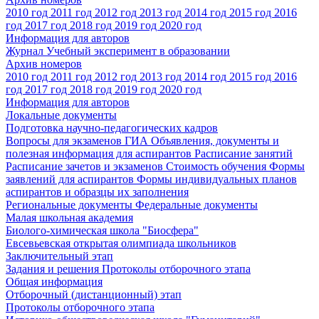
2010 год
2011 год
2012 год
2013 год
2014 год
2015 год
2016
год
2017 год
2018 год
2019 год
2020 год
Информация для авторов
Журнал Учебный эксперимент в образовании
Архив номеров
2010 год
2011 год
2012 год
2013 год
2014 год
2015 год
2016
год
2017 год
2018 год
2019 год
2020 год
Информация для авторов
Локальные документы
Подготовка научно-педагогических кадров
Вопросы для экзаменов
ГИА
Объявления, документы и
полезная информация для аспирантов
Расписание занятий
Расписание зачетов и экзаменов
Стоимость обучения
Формы
заявлений для аспирантов
Формы индивидуальных планов
аспирантов и образцы их заполнения
Региональные документы
Федеральные документы
Малая школьная академия
Биолого-химическая школа "Биосфера"
Евсевьевская открытая олимпиада школьников
Заключительный этап
Задания и решения
Протоколы отборочного этапа
Общая информация
Отборочный (дистанционный) этап
Протоколы отборочного этапа