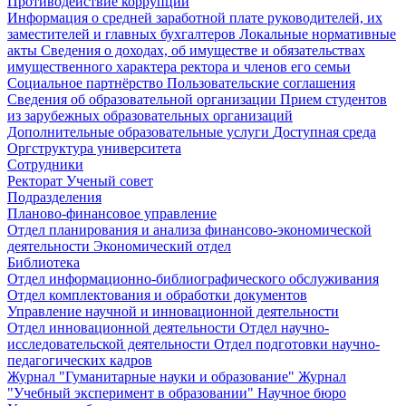
Противодействие коррупции
Информация о средней заработной плате руководителей, их
заместителей и главных бухгалтеров
Локальные нормативные
акты
Сведения о доходах, об имуществе и обязательствах
имущественного характера ректора и членов его семьи
Социальное партнёрство
Пользовательские соглашения
Сведения об образовательной организации
Прием студентов
из зарубежных образовательных организаций
Дополнительные образовательные услуги
Доступная среда
Оргструктура университета
Сотрудники
Ректорат
Ученый совет
Подразделения
Планово-финансовое управление
Отдел планирования и анализа финансово-экономической
деятельности
Экономический отдел
Библиотека
Отдел информационно-библиографического обслуживания
Отдел комплектования и обработки документов
Управление научной и инновационной деятельности
Отдел инновационной деятельности
Отдел научно-
исследовательской деятельности
Отдел подготовки научно-
педагогических кадров
Журнал "Гуманитарные науки и образование"
Журнал
"Учебный эксперимент в образовании"
Научное бюро