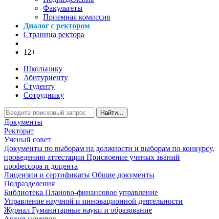
Факультеты
Приемная комиссия
Диалог с ректором
Страница ректора
12+
Школьнику
Абитуриенту
Студенту
Сотруднику
Найти...
Документы
Ректорат
Ученый совет
Документы по выборам на должности и выборам по конкурсу,
проведению аттестации
Присвоение ученых званий
профессора и доцента
Лицензии и сертификаты
Общие документы
Подразделения
Библиотека
Планово-финансовое управление
Управление научной и инновационной деятельности
Журнал Гуманитарные науки и образование
Архив номеров