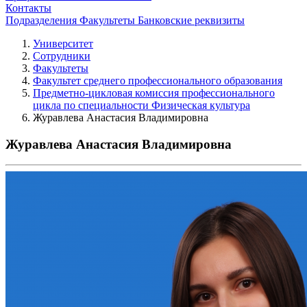
Контакты
Подразделения
Факультеты
Банковские реквизиты
Университет
Сотрудники
Факультеты
Факультет среднего профессионального образования
Предметно-цикловая комиссия профессионального
цикла по специальности Физическая культура
Журавлева Анастасия Владимировна
Журавлева Анастасия Владимировна