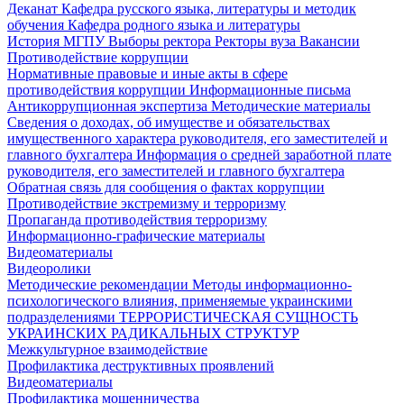
Деканат
Кафедра русского языка, литературы и методик
обучения
Кафедра родного языка и литературы
История МГПУ
Выборы ректора
Ректоры вуза
Вакансии
Противодействие коррупции
Нормативные правовые и иные акты в сфере
противодействия коррупции
Информационные письма
Антикоррупционная экспертиза
Методические материалы
Сведения о доходах, об имуществе и обязательствах
имущественного характера руководителя, его заместителей и
главного бухгалтера
Информация о средней заработной плате
руководителя, его заместителей и главного бухгалтера
Обратная связь для сообщения о фактах коррупции
Противодействие экстремизму и терроризму
Пропаганда противодействия терроризму
Информационно-графические материалы
Видеоматериалы
Видеоролики
Методические рекомендации
Методы информационно-
психологического влияния, применяемые украинскими
подразделениями
ТЕРРОРИСТИЧЕСКАЯ СУЩНОСТЬ
УКРАИНСКИХ РАДИКАЛЬНЫХ СТРУКТУР
Межкультурное взаимодействие
Профилактика деструктивных проявлений
Видеоматериалы
Профилактика мошенничества