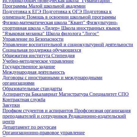
Историко-обществоведческая школа "Гуманитарий"
Программы Малой школьной академии
Подготовка к ЕГЭ
Подготовка к ОГЭ
Подготовка к
олимпиаде
Помощь в освоении школьной программы
Физико-математическая школа "Квант"
Физкультурно-
спортивная школа «Лидер»
Школа иностранных языков
"Языковая мозаика"
Школа филолога "Логос"
Управление по Безопасности
Управление воспитательной и социокультурной деятельности
Социальная поддержка обучающихся
Общежития института
Стипендия
Учебно-методическое управление
Государственное задание
Международная деятельность
Договоры с иностранными и международными
организациями
Образовательные стандарты
Аспирантура
Бакалавриат
Магистратура
Специалитет
СПО
Контрактная служба
Закупки
Профком студентов и аспирантов
Профсоюзная организация
преподавателей и сотрудников
Редакционно-издательский
центр
Департамент по ресурсам
Организационно-правовое управление