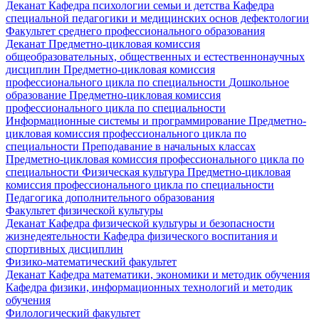
Деканат
Кафедра психологии семьи и детства
Кафедра
специальной педагогики и медицинских основ дефектологии
Факультет среднего профессионального образования
Деканат
Предметно-цикловая комиссия
общеобразовательных, общественных и естественнонаучных
дисциплин
Предметно-цикловая комиссия
профессионального цикла по специальности Дошкольное
образование
Предметно-цикловая комиссия
профессионального цикла по специальности
Информационные системы и программирование
Предметно-
цикловая комиссия профессионального цикла по
специальности Преподавание в начальных классах
Предметно-цикловая комиссия профессионального цикла по
специальности Физическая культура
Предметно-цикловая
комиссия профессионального цикла по специальности
Педагогика дополнительного образования
Факультет физической культуры
Деканат
Кафедра физической культуры и безопасности
жизнедеятельности
Кафедра физического воспитания и
спортивных дисциплин
Физико-математический факультет
Деканат
Кафедра математики, экономики и методик обучения
Кафедра физики, информационных технологий и методик
обучения
Филологический факультет