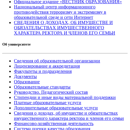
Официальное издание «ВЕСТНИК ОБРАЗОВАНИЯ»
Национальный центр информационного
противодействия терроризму и экстремизму в
образовательной среде и сети Интернет
СВЕДЕНИЯ О ДОХОДАХ, ОБ ИМУЩЕСТВЕ И
ОБЯЗАТЕЛЬСТВАХ ИМУЩЕСТВЕННОГО
ХАРАКТЕРА РЕКТОРА И ЧЛЕНОВ ЕГО СЕМЬИ
Об университете
Сведения об образовательной организации
Лицензирование и аккредитация
Факультеты и подразделения
Документы
Образование
Образовательные стандарты
Руководство. Педагогический состав
Стипендии и иные виды материальной поддержки
Платные образовательные услуги
Дополнительные образовательные услуги
Сведения о доходах, об имуществе и обязательствах
имущественного характера ректора и членов его семьи
Финансово-хозяйственная деятельность
Система оценки качества образования