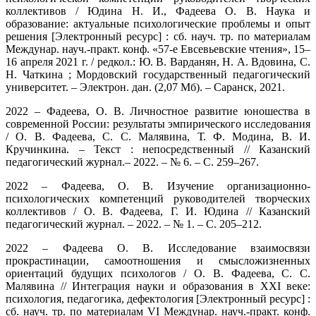
коллективов / Юдина Н. И., Фадеева О. В. Наука и
образование: актуальные психологические проблемы и опыт
решения [Электронный ресурс] : сб. науч. тр. по материалам
Междунар. науч.-практ. конф. «57-е Евсевьевские чтения», 15–
16 апреля 2021 г. / редкол.: Ю. В. Варданян, Н. А. Вдовина, С.
Н. Чаткина ; Мордовский государственный педагогический
университет. – Электрон. дан. (2,07 Мб). – Саранск, 2021.
2022 – Фадеева, О. В. Личностное развитие юношества в
современной России: результаты эмпирического исследования
/ О. В. Фадеева, С. С. Малявина, Т. Ф. Модина, В. И.
Кручинкина. – Текст : непосредственный // Казанский
педагогический журнал.– 2022. – № 6. – С. 259–267.
2022 – Фадеева, О. В. Изучение организационно-
психологических компетенций руководителей творческих
коллективов / О. В. Фадеева, Г. И. Юдина // Казанский
педагогический журнал. – 2022. – № 1. – С. 205–212.
2022 – Фадеева О. В. Исследование взаимосвязи
прокрастинации, самоотношения и смысложизненных
ориентаций будущих психологов / О. В. Фадеева, С. С.
Малявина // Интеграция науки и образования в XXI веке:
психология, педагогика, дефектология [Электронный ресурс] :
сб. науч. тр. по материалам VI Междунар. науч.-практ. конф.