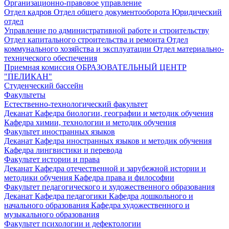
Организационно-правовое управление
Отдел кадров
Отдел общего документооборота
Юридический
отдел
Управление по административной работе и строительству
Отдел капитального строительства и ремонта
Отдел
коммунального хозяйства и эксплуатации
Отдел материально-
технического обеспечения
Приемная комиссия
ОБРАЗОВАТЕЛЬНЫЙ ЦЕНТР
"ПЕЛИКАН"
Студенческий бассейн
Факультеты
Естественно-технологический факультет
Деканат
Кафедра биологии, географии и методик обучения
Кафедра химии, технологии и методик обучения
Факультет иностранных языков
Деканат
Кафедра иностранных языков и методик обучения
Кафедра лингвистики и перевода
Факультет истории и права
Деканат
Кафедра отечественной и зарубежной истории и
методики обучения
Кафедра права и философии
Факультет педагогического и художественного образования
Деканат
Кафедра педагогики
Кафедра дошкольного и
начального образования
Кафедра художественного и
музыкального образования
Факультет психологии и дефектологии