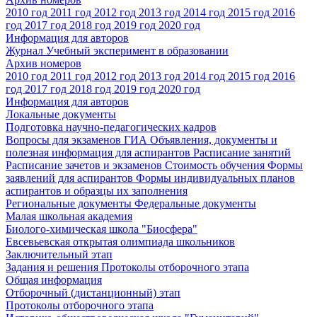
2010 год
2011 год
2012 год
2013 год
2014 год
2015 год
2016
год
2017 год
2018 год
2019 год
2020 год
Информация для авторов
Журнал Учебный эксперимент в образовании
Архив номеров
2010 год
2011 год
2012 год
2013 год
2014 год
2015 год
2016
год
2017 год
2018 год
2019 год
2020 год
Информация для авторов
Локальные документы
Подготовка научно-педагогических кадров
Вопросы для экзаменов
ГИА
Объявления, документы и
полезная информация для аспирантов
Расписание занятий
Расписание зачетов и экзаменов
Стоимость обучения
Формы
заявлений для аспирантов
Формы индивидуальных планов
аспирантов и образцы их заполнения
Региональные документы
Федеральные документы
Малая школьная академия
Биолого-химическая школа "Биосфера"
Евсевьевская открытая олимпиада школьников
Заключительный этап
Задания и решения
Протоколы отборочного этапа
Общая информация
Отборочный (дистанционный) этап
Протоколы отборочного этапа