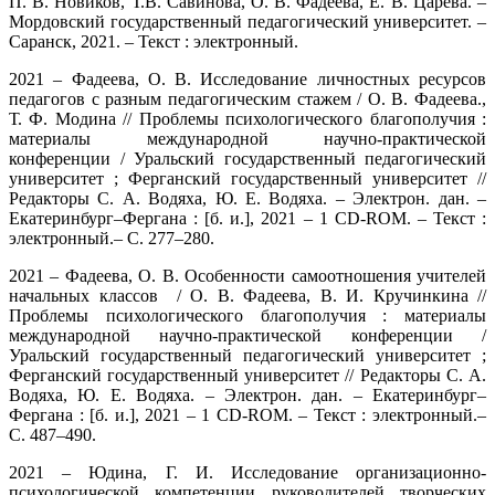
П. В. Новиков, Т.В. Савинова, О. В. Фадеева, Е. В. Царева. –
Мордовский государственный педагогический университет. –
Саранск, 2021. – Текст : электронный.
2021 – Фадеева, О. В. Исследование личностных ресурсов
педагогов с разным педагогическим стажем / О. В. Фадеева.,
Т. Ф. Модина // Проблемы психологического благополучия :
материалы международной научно-практической
конференции / Уральский государственный педагогический
университет ; Ферганский государственный университет //
Редакторы С. А. Водяха, Ю. Е. Водяха. – Электрон. дан. –
Екатеринбург–Фергана : [б. и.], 2021 – 1 CD-ROM. – Текст :
электронный.– С. 277–280.
2021 – Фадеева, О. В. Особенности самоотношения учителей
начальных классов / О. В. Фадеева, В. И. Кручинкина //
Проблемы психологического благополучия : материалы
международной научно-практической конференции /
Уральский государственный педагогический университет ;
Ферганский государственный университет // Редакторы С. А.
Водяха, Ю. Е. Водяха. – Электрон. дан. – Екатеринбург–
Фергана : [б. и.], 2021 – 1 CD-ROM. – Текст : электронный.–
С. 487–490.
2021 – Юдина, Г. И. Исследование организационно-
психологической компетенции руководителей творческих