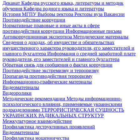
Деканат
Кафедра русского языка, литературы и методик
обучения
Кафедра родного языка и литературы
История МГПУ
Выборы ректора
Ректоры вуза
Вакансии
Противодействие коррупции
Нормативные правовые и иные акты в сфере
противодействия коррупции
Информационные письма
Антикоррупционная экспертиза
Методические материалы
Сведения о доходах, об имуществе и обязательствах
имущественного характера руководителя, его заместителей и
главного бухгалтера
Информация о средней заработной плате
руководителя, его заместителей и главного бухгалтера
Обратная связь для сообщения о фактах коррупции
Противодействие экстремизму и терроризму
Пропаганда противодействия терроризму
Информационно-графические материалы
Видеоматериалы
Видеоролики
Методические рекомендации
Методы информационно-
психологического влияния, применяемые украинскими
подразделениями
ТЕРРОРИСТИЧЕСКАЯ СУЩНОСТЬ
УКРАИНСКИХ РАДИКАЛЬНЫХ СТРУКТУР
Межкультурное взаимодействие
Профилактика деструктивных проявлений
Видеоматериалы
Профилактика мошенничества