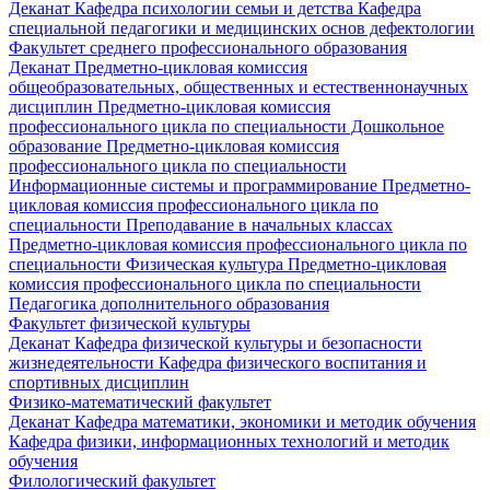
Деканат
Кафедра психологии семьи и детства
Кафедра
специальной педагогики и медицинских основ дефектологии
Факультет среднего профессионального образования
Деканат
Предметно-цикловая комиссия
общеобразовательных, общественных и естественнонаучных
дисциплин
Предметно-цикловая комиссия
профессионального цикла по специальности Дошкольное
образование
Предметно-цикловая комиссия
профессионального цикла по специальности
Информационные системы и программирование
Предметно-
цикловая комиссия профессионального цикла по
специальности Преподавание в начальных классах
Предметно-цикловая комиссия профессионального цикла по
специальности Физическая культура
Предметно-цикловая
комиссия профессионального цикла по специальности
Педагогика дополнительного образования
Факультет физической культуры
Деканат
Кафедра физической культуры и безопасности
жизнедеятельности
Кафедра физического воспитания и
спортивных дисциплин
Физико-математический факультет
Деканат
Кафедра математики, экономики и методик обучения
Кафедра физики, информационных технологий и методик
обучения
Филологический факультет