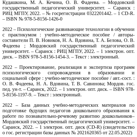
Кудашкина, М. А. Кечина, О. В. Фадеева. – Мордовский
государственный педагогический университет. – Саранск :
РИЦ МГПУ, 2022. – № госрегистрации 0322201442. – 1 CD-R.
– ISBN № 978-5-8156-1426-0
2022 – Психологические развивающие технологии в обучении
с практикумом : учебно-методическое пособие / авторы-
составители П. В. Новиков, Н. А. Вдовина, Т. А. Белова, О. В.
Фадеева ; Мордовский государственный педагогический
университет. – Саранск : РИЦ МГПУ, 2022. – 1 электрон. опт.
диск. – ISBN 978-5-8156-1454-3. – Текст : электронный.
2022 – Проектирование, реализация и экспертиза программ
психологического сопровождения в образовании и
социальной сфере : учебно-методическое пособие / авт.-сост. :
О. В. Фадеева, Н. А. Вдовина, Т. В. Савинова; Мордов. гос.
пед. ун-т. – Саранск, 2022. – 1 электрон. опт. диск. – ISBN 978-
5-8156-1197-9. – Текст : электронный.
2022 – База данных учебно-методических материалов по
подготовке будущих педагогов дошкольного образования к
работе по познавательно-речевому развитию дошкольников–
Мордовский государственный педагогический университет. –
Саранск, 2022. – 1 электрон. опт. диск (CD-R) (свидетельство
о гос. регистрации базы данных № 2021620365 от 22.05.2022)