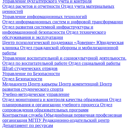
Управление бухгалтерского учета и контроля
Отдел расчетов и отчетности
Отдел учета материальных
ценностей
Управление информационных технологий
Отдел информационных систем и цифровой трансформации
Отдел развития системной инфраструктуры и
информационной безопасности
Отдел технического
обслуживания и эксплуатации
Центр психологической поддержки «Доверие»
Юридическая
клиника
Отдел гражданской обороны и мобилизационной
работы
Управление воспитательной и социокультурной деятельности.
Отдел по воспитательной работе
Отдел социальной работы
Штаб студенческих отрядов
Управление по Безопасности
Отдел Безопасности
Медиацентр
Центр карьеры
Центр компетенций
Центр
развития студенческого спорта
Учебно-методическое управление
Отдел мониторинга и контроля качества образования
Отдел
планирования и организации учебного процесса
Отдел
сопровождения образовательных программ
Контрактная служба
Объединённая первичная профсоюзная
организация МГПУ
Редакционно-издательский центр
Департамент по ресурсам