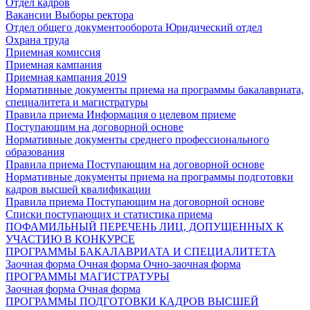
Отдел кадров
Вакансии
Выборы ректора
Отдел общего документооборота
Юридический отдел
Охрана труда
Приемная комиссия
Приемная кампания
Приемная кампания 2019
Нормативные документы приема на программы бакалавриата,
специалитета и магистратуры
Правила приема
Информация о целевом приеме
Поступающим на договорной основе
Нормативные документы среднего профессионального
образования
Правила приема
Поступающим на договорной основе
Нормативные документы приема на программы подготовки
кадров высшей квалификации
Правила приема
Поступающим на договорной основе
Списки поступающих и статистика приема
ПОФАМИЛЬНЫЙ ПЕРЕЧЕНЬ ЛИЦ, ДОПУЩЕННЫХ К
УЧАСТИЮ В КОНКУРСЕ
ПРОГРАММЫ БАКАЛАВРИАТА И СПЕЦИАЛИТЕТА
Заочная форма
Очная форма
Очно-заочная форма
ПРОГРАММЫ МАГИСТРАТУРЫ
Заочная форма
Очная форма
ПРОГРАММЫ ПОДГОТОВКИ КАДРОВ ВЫСШЕЙ