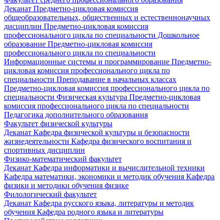
Деканат
Предметно-цикловая комиссия
общеобразовательных, общественных и естественнонаучных
дисциплин
Предметно-цикловая комиссия
профессионального цикла по специальности Дошкольное
образование
Предметно-цикловая комиссия
профессионального цикла по специальности
Информационные системы и программирование
Предметно-
цикловая комиссия профессионального цикла по
специальности Преподавание в начальных классах
Предметно-цикловая комиссия профессионального цикла по
специальности Физическая культура
Предметно-цикловая
комиссия профессионального цикла по специальности
Педагогика дополнительного образования
Факультет физической культуры
Деканат
Кафедра физической культуры и безопасности
жизнедеятельности
Кафедра физического воспитания и
спортивных дисциплин
Физико-математический факультет
Деканат
Кафедра информатики и вычислительной техники
Кафедра математики, экономики и методик обучения
Кафедра
физики и методики обучения физике
Филологический факультет
Деканат
Кафедра русского языка, литературы и методик
обучения
Кафедра родного языка и литературы