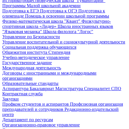
Историко-обществоведческая школа "Гуманитарий"
Программы Малой школьной академии
Подготовка к ЕГЭ
Подготовка к ОГЭ
Подготовка к
олимпиаде
Помощь в освоении школьной программы
Физико-математическая школа "Квант"
Физкультурно-
спортивная школа «Лидер»
Школа иностранных языков
"Языковая мозаика"
Школа филолога "Логос"
Управление по Безопасности
Управление воспитательной и социокультурной деятельности
Социальная поддержка обучающихся
Общежития института
Стипендия
Учебно-методическое управление
Государственное задание
Международная деятельность
Договоры с иностранными и международными
организациями
Образовательные стандарты
Аспирантура
Бакалавриат
Магистратура
Специалитет
СПО
Контрактная служба
Закупки
Профком студентов и аспирантов
Профсоюзная организация
преподавателей и сотрудников
Редакционно-издательский
центр
Департамент по ресурсам
Организационно-правовое управление