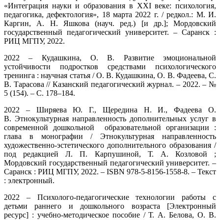
«Интеграция науки и образования в XXI веке: психология,
педагогика, дефектология», 18 марта 2022 г. / редкол.: М. И.
Каргин, А. Н. Яшкова (науч. ред.) [и др.]; Мордовский
государственный педагогический университет. – Саранск :
РИЦ МГПУ, 2022.
2022 – Кудашкина, О. В. Развитие эмоциональной
устойчивости подростков средствами психологического
тренинга : научная статья / О. В. Кудашкина, О. В. Фадеева, С.
В. Тарасова // Казанский педагогический журнал. – 2022. – №
5 (154). – С. 178–184.
2022 – Ширяева Ю. Г., Щередина Н. И., Фадеева О.
В. Этнокультурная направленность дополнительных услуг в
современной дошкольной образовательной организации :
глава в монографии / Этнокультурная направленность
художественно-эстетического дополнительного образования /
под редакцией Л. П. Карпушиной, Т. А. Козловой ;
Мордовский государственный педагогический университет. –
Саранск : РИЦ МГПУ, 2022. – ISBN 978-5-8156-1558-8. – Текст
: электронный.
2022 – Психолого-педагогические технологии работы с
детьми раннего и дошкольного возраста [Электронный
ресурс] : учебно-методическое пособие / Т. А. Белова, О. В.