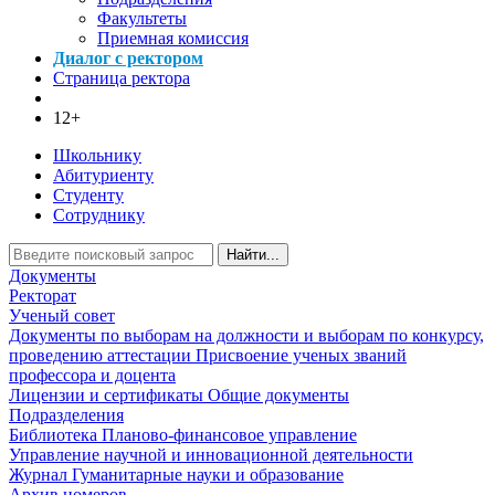
Факультеты
Приемная комиссия
Диалог с ректором
Страница ректора
12+
Школьнику
Абитуриенту
Студенту
Сотруднику
Найти...
Документы
Ректорат
Ученый совет
Документы по выборам на должности и выборам по конкурсу,
проведению аттестации
Присвоение ученых званий
профессора и доцента
Лицензии и сертификаты
Общие документы
Подразделения
Библиотека
Планово-финансовое управление
Управление научной и инновационной деятельности
Журнал Гуманитарные науки и образование
Архив номеров