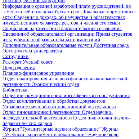
Противодействие коррупции
Информация о средней заработной плате руководителей, их
заместителей и главных бухгалтеров
Локальные нормативные
акты
Сведения о доходах, об имуществе и обязательствах
имущественного характера ректора и членов его семьи
Социальное партнёрство
Пользовательские соглашения
Сведения об образовательной организации
Прием студентов
из зарубежных образовательных организаций
Дополнительные образовательные услуги
Доступная среда
Оргструктура университета
Сотрудники
Ректорат
Ученый совет
Подразделения
Планово-финансовое управление
Отдел планирования и анализа финансово-экономической
деятельности
Экономический отдел
Библиотека
Отдел информационно-библиографического обслуживания
Отдел комплектования и обработки документов
Управление научной и инновационной деятельности
Отдел инновационной деятельности
Отдел научно-
исследовательской деятельности
Отдел подготовки научно-
педагогических кадров
Журнал "Гуманитарные науки и образование"
Журнал
"Учебный эксперимент в образовании"
Научное бюро