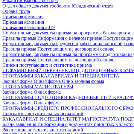
Вакансии
Выборы ректора
Отдел общего документооборота
Юридический отдел
Охрана труда
Приемная комиссия
Приемная кампания
Приемная кампания 2019
Нормативные документы приема на программы бакалавриата, 
Правила приема
Информация о целевом приеме
Поступающим 
Нормативные документы среднего профессионального образов
Правила приема
Поступающим на договорной основе
Нормативные документы приема на программы подготовки ка
Правила приема
Поступающим на договорной основе
Списки поступающих и статистика приема
ПОФАМИЛЬНЫЙ ПЕРЕЧЕНЬ ЛИЦ, ДОПУЩЕННЫХ К УЧА
ПРОГРАММЫ БАКАЛАВРИАТА И СПЕЦИАЛИТЕТА
Заочная форма
Очная форма
Очно-заочная форма
ПРОГРАММЫ МАГИСТРАТУРЫ
Заочная форма
Очная форма
ПРОГРАММЫ ПОДГОТОВКИ КАДРОВ ВЫСШЕЙ КВАЛИ
Заочная форма
Очная форма
ПРОГРАММЫ СРЕДНЕГО ПРОФЕССИОНАЛЬНОГО ОБРА
Программы вступительных испытаний
БАКАЛАВРИАТ И СПЕЦИАЛИТЕТ
МАГИСТРАТУРА
ПОДГ
Бланк заявления
Информация о документах принятых в электр
Расписание вступительных испытаний