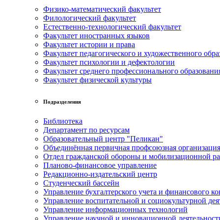
Физико-математический факультет
Филологический факультет
Естественно-технологический факультет
Факультет иностранных языков
Факультет истории и права
Факультет педагогического и художественного обра
Факультет психологии и дефектологии
Факультет среднего профессионального образовани
Факультет физической культуры
Подразделения
Библиотека
Департамент по ресурсам
Образовательный центр "Пеликан"
Объединённая первичная профсоюзная организац
Отдел гражданской обороны и мобилизационной р
Планово-финансовое управление
Редакционно-издательский центр
Студенческий бассейн
Управление бухгалтерского учета и финансового ко
Управление воспитательной и социокультурной дея
Управление информационных технологий
Управление научной и инновационной деятельност