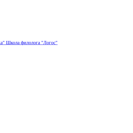
ка"
Школа филолога "Логос"