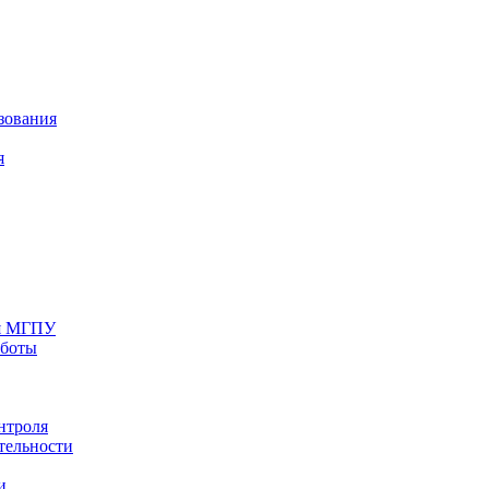
зования
я
ия МГПУ
аботы
нтроля
тельности
и