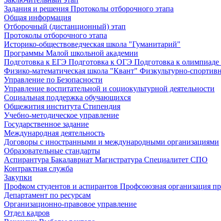
Задания и решения
Протоколы отборочного этапа
Общая информация
Отборочный (дистанционный) этап
Протоколы отборочного этапа
Историко-обществоведческая школа "Гуманитарий"
Программы Малой школьной академии
Подготовка к ЕГЭ
Подготовка к ОГЭ
Подготовка к олимпиаде
Физико-математическая школа "Квант"
Физкультурно-спортив
Управление по Безопасности
Управление воспитательной и социокультурной деятельности
Социальная поддержка обучающихся
Общежития института
Стипендия
Учебно-методическое управление
Государственное задание
Международная деятельность
Договоры с иностранными и международными организациями
Образовательные стандарты
Аспирантура
Бакалавриат
Магистратура
Специалитет
СПО
Контрактная служба
Закупки
Профком студентов и аспирантов
Профсоюзная организация пр
Департамент по ресурсам
Организационно-правовое управление
Отдел кадров