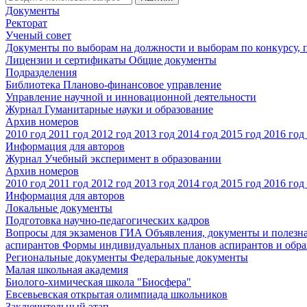
Документы
Ректорат
Ученый совет
Документы по выборам на должности и выборам по конкурсу,
Лицензии и сертификаты
Общие документы
Подразделения
Библиотека
Планово-финансовое управление
Управление научной и инновационной деятельности
Журнал Гуманитарные науки и образование
Архив номеров
2010 год
2011 год
2012 год
2013 год
2014 год
2015 год
2016 год
Информация для авторов
Журнал Учебный эксперимент в образовании
Архив номеров
2010 год
2011 год
2012 год
2013 год
2014 год
2015 год
2016 год
Информация для авторов
Локальные документы
Подготовка научно-педагогических кадров
Вопросы для экзаменов
ГИА
Объявления, документы и полезн
аспирантов
Формы индивидуальных планов аспирантов и обра
Региональные документы
Федеральные документы
Малая школьная академия
Биолого-химическая школа "Биосфера"
Евсевьевская открытая олимпиада школьников
Заключительный этап