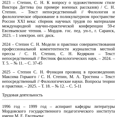
2023 – Степин, С. Н. К вопросу о художественном стиле
Виктора Дегтева (на примере военных рассказов) / С. Н.
Степин. – Текст непосредственный // Филология и
филологическое образование в поликультурном пространстве
России XXI века: сборник научных трудов по материалам
международной научно-практической конференции 59-е
Евсевьевские чтения. – Мордов. гос. пед. ун-т., г. Саранск,
2023. – 1 электрон. опт. диск.
2024 – Степин С. Н. Модели и практики совершенствования
профессиональной компетентности журналистов местной
прессы / С. Н. Степин, С. Н. Кедяркин – Текст
непосредственный // Вестник филологических наук. ­– 2024. –
Т. 5. – № 11. – С. 37-45
2025 – Степин С. Н. Функция прозвищ в произведениях
Максима Горького / С. Н. Степин, М. А. Тростина ­– Текст
непосредственный // Филологические науки. Вопросы теории
и практики. – 2025. – Т. 18. – № 12. – С. 5-11
Трудовая деятельность
1996 год – 1999 год – аспирант кафедры литературы
Мордовского государственного педагогического института
имени М. Е. Евсевьева;