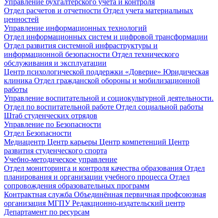
Управление бухгалтерского учета и контроля
Отдел расчетов и отчетности
Отдел учета материальных
ценностей
Управление информационных технологий
Отдел информационных систем и цифровой трансформации
Отдел развития системной инфраструктуры и
информационной безопасности
Отдел технического
обслуживания и эксплуатации
Центр психологической поддержки «Доверие»
Юридическая
клиника
Отдел гражданской обороны и мобилизационной
работы
Управление воспитательной и социокультурной деятельности.
Отдел по воспитательной работе
Отдел социальной работы
Штаб студенческих отрядов
Управление по Безопасности
Отдел Безопасности
Медиацентр
Центр карьеры
Центр компетенций
Центр
развития студенческого спорта
Учебно-методическое управление
Отдел мониторинга и контроля качества образования
Отдел
планирования и организации учебного процесса
Отдел
сопровождения образовательных программ
Контрактная служба
Объединённая первичная профсоюзная
организация МГПУ
Редакционно-издательский центр
Департамент по ресурсам