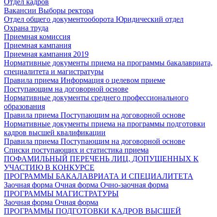
Отдел кадров
Вакансии
Выборы ректора
Отдел общего документооборота
Юридический отдел
Охрана труда
Приемная комиссия
Приемная кампания
Приемная кампания 2019
Нормативные документы приема на программы бакалавриата,
специалитета и магистратуры
Правила приема
Информация о целевом приеме
Поступающим на договорной основе
Нормативные документы среднего профессионального
образования
Правила приема
Поступающим на договорной основе
Нормативные документы приема на программы подготовки
кадров высшей квалификации
Правила приема
Поступающим на договорной основе
Списки поступающих и статистика приема
ПОФАМИЛЬНЫЙ ПЕРЕЧЕНЬ ЛИЦ, ДОПУЩЕННЫХ К
УЧАСТИЮ В КОНКУРСЕ
ПРОГРАММЫ БАКАЛАВРИАТА И СПЕЦИАЛИТЕТА
Заочная форма
Очная форма
Очно-заочная форма
ПРОГРАММЫ МАГИСТРАТУРЫ
Заочная форма
Очная форма
ПРОГРАММЫ ПОДГОТОВКИ КАДРОВ ВЫСШЕЙ