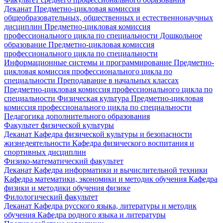
Деканат
Предметно-цикловая комиссия
общеобразовательных, общественных и естественнонаучных
дисциплин
Предметно-цикловая комиссия
профессионального цикла по специальности Дошкольное
образование
Предметно-цикловая комиссия
профессионального цикла по специальности
Информационные системы и программирование
Предметно-
цикловая комиссия профессионального цикла по
специальности Преподавание в начальных классах
Предметно-цикловая комиссия профессионального цикла по
специальности Физическая культура
Предметно-цикловая
комиссия профессионального цикла по специальности
Педагогика дополнительного образования
Факультет физической культуры
Деканат
Кафедра физической культуры и безопасности
жизнедеятельности
Кафедра физического воспитания и
спортивных дисциплин
Физико-математический факультет
Деканат
Кафедра информатики и вычислительной техники
Кафедра математики, экономики и методик обучения
Кафедра
физики и методики обучения физике
Филологический факультет
Деканат
Кафедра русского языка, литературы и методик
обучения
Кафедра родного языка и литературы