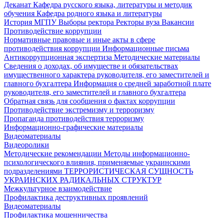
Деканат
Кафедра русского языка, литературы и методик
обучения
Кафедра родного языка и литературы
История МГПУ
Выборы ректора
Ректоры вуза
Вакансии
Противодействие коррупции
Нормативные правовые и иные акты в сфере
противодействия коррупции
Информационные письма
Антикоррупционная экспертиза
Методические материалы
Сведения о доходах, об имуществе и обязательствах
имущественного характера руководителя, его заместителей и
главного бухгалтера
Информация о средней заработной плате
руководителя, его заместителей и главного бухгалтера
Обратная связь для сообщения о фактах коррупции
Противодействие экстремизму и терроризму
Пропаганда противодействия терроризму
Информационно-графические материалы
Видеоматериалы
Видеоролики
Методические рекомендации
Методы информационно-
психологического влияния, применяемые украинскими
подразделениями
ТЕРРОРИСТИЧЕСКАЯ СУЩНОСТЬ
УКРАИНСКИХ РАДИКАЛЬНЫХ СТРУКТУР
Межкультурное взаимодействие
Профилактика деструктивных проявлений
Видеоматериалы
Профилактика мошенничества