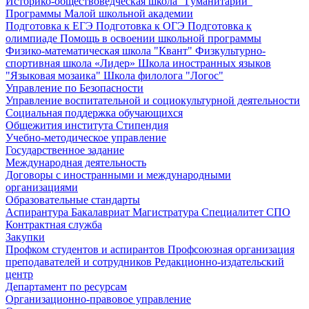
Историко-обществоведческая школа "Гуманитарий"
Программы Малой школьной академии
Подготовка к ЕГЭ
Подготовка к ОГЭ
Подготовка к
олимпиаде
Помощь в освоении школьной программы
Физико-математическая школа "Квант"
Физкультурно-
спортивная школа «Лидер»
Школа иностранных языков
"Языковая мозаика"
Школа филолога "Логос"
Управление по Безопасности
Управление воспитательной и социокультурной деятельности
Социальная поддержка обучающихся
Общежития института
Стипендия
Учебно-методическое управление
Государственное задание
Международная деятельность
Договоры с иностранными и международными
организациями
Образовательные стандарты
Аспирантура
Бакалавриат
Магистратура
Специалитет
СПО
Контрактная служба
Закупки
Профком студентов и аспирантов
Профсоюзная организация
преподавателей и сотрудников
Редакционно-издательский
центр
Департамент по ресурсам
Организационно-правовое управление