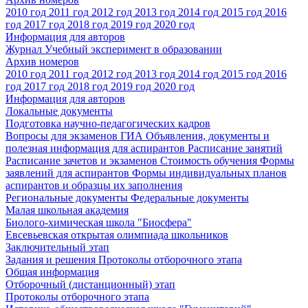
2010 год
2011 год
2012 год
2013 год
2014 год
2015 год
2016
год
2017 год
2018 год
2019 год
2020 год
Информация для авторов
Журнал Учебный эксперимент в образовании
Архив номеров
2010 год
2011 год
2012 год
2013 год
2014 год
2015 год
2016
год
2017 год
2018 год
2019 год
2020 год
Информация для авторов
Локальные документы
Подготовка научно-педагогических кадров
Вопросы для экзаменов
ГИА
Объявления, документы и
полезная информация для аспирантов
Расписание занятий
Расписание зачетов и экзаменов
Стоимость обучения
Формы
заявлений для аспирантов
Формы индивидуальных планов
аспирантов и образцы их заполнения
Региональные документы
Федеральные документы
Малая школьная академия
Биолого-химическая школа "Биосфера"
Евсевьевская открытая олимпиада школьников
Заключительный этап
Задания и решения
Протоколы отборочного этапа
Общая информация
Отборочный (дистанционный) этап
Протоколы отборочного этапа