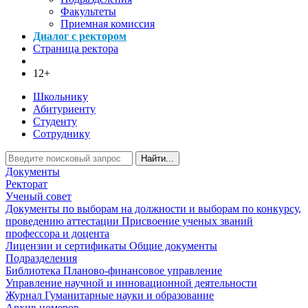
Факультеты
Приемная комиссия
Диалог с ректором
Страница ректора
12+
Школьнику
Абитуриенту
Студенту
Сотруднику
Найти...
Документы
Ректорат
Ученый совет
Документы по выборам на должности и выборам по конкурсу,
проведению аттестации
Присвоение ученых званий
профессора и доцента
Лицензии и сертификаты
Общие документы
Подразделения
Библиотека
Планово-финансовое управление
Управление научной и инновационной деятельности
Журнал Гуманитарные науки и образование
Архив номеров