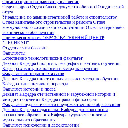
Организационно-правовое управление
Отдел кадров
Отдел общего документооборота
Юридический
отдел
Управление по административной работе и строительству
Отдел капитального строительства и ремонта
Отдел
коммунального хозяйства и эксплуатации
Отдел материально-
технического обеспечения
Приемная комиссия
ОБРАЗОВАТЕЛЬНЫЙ ЦЕНТР
"ПЕЛИКАН"
Студенческий бассейн
Факультеты
Естественно-технологический факультет
Деканат
Кафедра биологии, географии и методик обучения
Кафедра химии, технологии и методик обучения
Факультет иностранных языков
Деканат
Кафедра иностранных языков и методик обучения
Кафедра лингвистики и перевода
Факультет истории и права
Деканат
Кафедра отечественной и зарубежной истории и
методики обучения
Кафедра права и философии
Факультет педагогического и художественного образования
Деканат
Кафедра педагогики
Кафедра дошкольного и
начального образования
Кафедра художественного и
музыкального образования
Факультет психологии и дефектологии