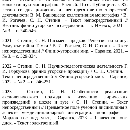
коллективную монографию: Ученый. Поэт. Публицист: к 85-
летию со дня рождения и шестидесятилетию творческой
деятельности В. М. Ванюшева: коллективная мо­нография / В.
И. Рогачев, С. Н. Степин. – Текст непосредственный //
Вестник финно-угорских исследований. – г. Ижевск, 2021. –
№ 3. – с. 540-546.
2021 – Степин, С. Н. Письмена предков. Рецензия на книгу:
Удмурты: тайна Тамги / В. И. Рогачев, С. Н. Степин. – Текст
непосредственный // Финно-угорский мир. – Саранск, 2021. –
№ 3. – с. 329-334.
2022 – Степин, С. Н. Научно-педагогическая деятельность Г.
И. Горбунова (финно-угорские проекции) / С. Н. Степин. –
Текст непосредственный // Финно-угорский мир. – Саранск,
2022. – № 2. – с. 246-251.
2023 – Степин, С. Н. Особенности реализации
аксиологического подхода к изучению лирических
произведений в школе и вузе / С. Н. Степин. – Текст
непосредственный // Предметное поле учебной дисциплины в
аспекте междисциплинарной интеграции: монография. –
Мордов. гос. пед. ун-т., г. Саранск, 2023. – 1 электрон. опт.
диск. – Текст : электронный.