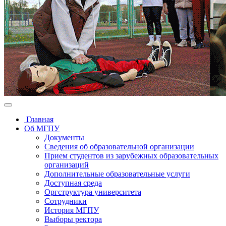
Главная
Об МГПУ
Документы
Сведения об образовательной организации
Прием студентов из зарубежных образовательных
организаций
Дополнительные образовательные услуги
Доступная среда
Оргструктура университета
Сотрудники
История МГПУ
Выборы ректора