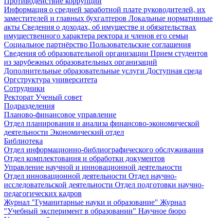
Противодействие коррупции
Информация о средней заработной плате руководителей, их
заместителей и главных бухгалтеров
Локальные нормативные
акты
Сведения о доходах, об имуществе и обязательствах
имущественного характера ректора и членов его семьи
Социальное партнёрство
Пользовательские соглашения
Сведения об образовательной организации
Прием студентов
из зарубежных образовательных организаций
Дополнительные образовательные услуги
Доступная среда
Оргструктура университета
Сотрудники
Ректорат
Ученый совет
Подразделения
Планово-финансовое управление
Отдел планирования и анализа финансово-экономической
деятельности
Экономический отдел
Библиотека
Отдел информационно-библиографического обслуживания
Отдел комплектования и обработки документов
Управление научной и инновационной деятельности
Отдел инновационной деятельности
Отдел научно-
исследовательской деятельности
Отдел подготовки научно-
педагогических кадров
Журнал "Гуманитарные науки и образование"
Журнал
"Учебный эксперимент в образовании"
Научное бюро