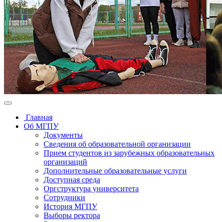
Главная
Об МГПУ
Документы
Сведения об образовательной организации
Прием студентов из зарубежных образовательных
организаций
Дополнительные образовательные услуги
Доступная среда
Оргструктура университета
Сотрудники
История МГПУ
Выборы ректора