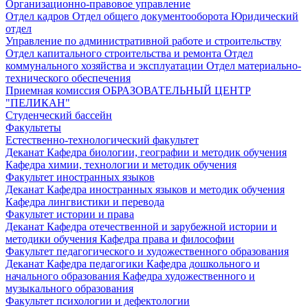
Организационно-правовое управление
Отдел кадров
Отдел общего документооборота
Юридический
отдел
Управление по административной работе и строительству
Отдел капитального строительства и ремонта
Отдел
коммунального хозяйства и эксплуатации
Отдел материально-
технического обеспечения
Приемная комиссия
ОБРАЗОВАТЕЛЬНЫЙ ЦЕНТР
"ПЕЛИКАН"
Студенческий бассейн
Факультеты
Естественно-технологический факультет
Деканат
Кафедра биологии, географии и методик обучения
Кафедра химии, технологии и методик обучения
Факультет иностранных языков
Деканат
Кафедра иностранных языков и методик обучения
Кафедра лингвистики и перевода
Факультет истории и права
Деканат
Кафедра отечественной и зарубежной истории и
методики обучения
Кафедра права и философии
Факультет педагогического и художественного образования
Деканат
Кафедра педагогики
Кафедра дошкольного и
начального образования
Кафедра художественного и
музыкального образования
Факультет психологии и дефектологии