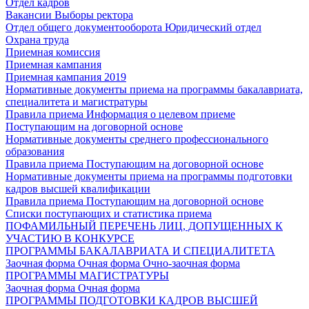
Отдел кадров
Вакансии
Выборы ректора
Отдел общего документооборота
Юридический отдел
Охрана труда
Приемная комиссия
Приемная кампания
Приемная кампания 2019
Нормативные документы приема на программы бакалавриата,
специалитета и магистратуры
Правила приема
Информация о целевом приеме
Поступающим на договорной основе
Нормативные документы среднего профессионального
образования
Правила приема
Поступающим на договорной основе
Нормативные документы приема на программы подготовки
кадров высшей квалификации
Правила приема
Поступающим на договорной основе
Списки поступающих и статистика приема
ПОФАМИЛЬНЫЙ ПЕРЕЧЕНЬ ЛИЦ, ДОПУЩЕННЫХ К
УЧАСТИЮ В КОНКУРСЕ
ПРОГРАММЫ БАКАЛАВРИАТА И СПЕЦИАЛИТЕТА
Заочная форма
Очная форма
Очно-заочная форма
ПРОГРАММЫ МАГИСТРАТУРЫ
Заочная форма
Очная форма
ПРОГРАММЫ ПОДГОТОВКИ КАДРОВ ВЫСШЕЙ