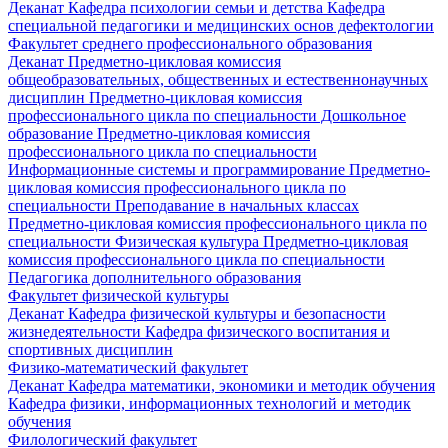
Деканат
Кафедра психологии семьи и детства
Кафедра
специальной педагогики и медицинских основ дефектологии
Факультет среднего профессионального образования
Деканат
Предметно-цикловая комиссия
общеобразовательных, общественных и естественнонаучных
дисциплин
Предметно-цикловая комиссия
профессионального цикла по специальности Дошкольное
образование
Предметно-цикловая комиссия
профессионального цикла по специальности
Информационные системы и программирование
Предметно-
цикловая комиссия профессионального цикла по
специальности Преподавание в начальных классах
Предметно-цикловая комиссия профессионального цикла по
специальности Физическая культура
Предметно-цикловая
комиссия профессионального цикла по специальности
Педагогика дополнительного образования
Факультет физической культуры
Деканат
Кафедра физической культуры и безопасности
жизнедеятельности
Кафедра физического воспитания и
спортивных дисциплин
Физико-математический факультет
Деканат
Кафедра математики, экономики и методик обучения
Кафедра физики, информационных технологий и методик
обучения
Филологический факультет