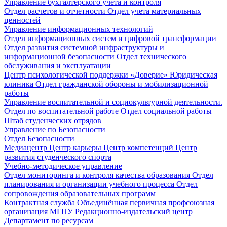
Управление бухгалтерского учета и контроля
Отдел расчетов и отчетности
Отдел учета материальных
ценностей
Управление информационных технологий
Отдел информационных систем и цифровой трансформации
Отдел развития системной инфраструктуры и
информационной безопасности
Отдел технического
обслуживания и эксплуатации
Центр психологической поддержки «Доверие»
Юридическая
клиника
Отдел гражданской обороны и мобилизационной
работы
Управление воспитательной и социокультурной деятельности.
Отдел по воспитательной работе
Отдел социальной работы
Штаб студенческих отрядов
Управление по Безопасности
Отдел Безопасности
Медиацентр
Центр карьеры
Центр компетенций
Центр
развития студенческого спорта
Учебно-методическое управление
Отдел мониторинга и контроля качества образования
Отдел
планирования и организации учебного процесса
Отдел
сопровождения образовательных программ
Контрактная служба
Объединённая первичная профсоюзная
организация МГПУ
Редакционно-издательский центр
Департамент по ресурсам