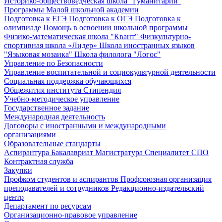
Историко-обществоведческая школа "Гуманитарий"
Программы Малой школьной академии
Подготовка к ЕГЭ
Подготовка к ОГЭ
Подготовка к
олимпиаде
Помощь в освоении школьной программы
Физико-математическая школа "Квант"
Физкультурно-
спортивная школа «Лидер»
Школа иностранных языков
"Языковая мозаика"
Школа филолога "Логос"
Управление по Безопасности
Управление воспитательной и социокультурной деятельности
Социальная поддержка обучающихся
Общежития института
Стипендия
Учебно-методическое управление
Государственное задание
Международная деятельность
Договоры с иностранными и международными
организациями
Образовательные стандарты
Аспирантура
Бакалавриат
Магистратура
Специалитет
СПО
Контрактная служба
Закупки
Профком студентов и аспирантов
Профсоюзная организация
преподавателей и сотрудников
Редакционно-издательский
центр
Департамент по ресурсам
Организационно-правовое управление