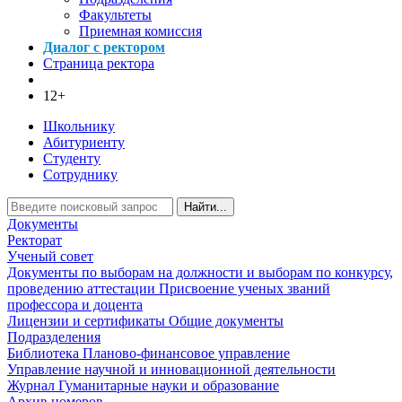
Факультеты
Приемная комиссия
Диалог с ректором
Страница ректора
12+
Школьнику
Абитуриенту
Студенту
Сотруднику
Найти...
Документы
Ректорат
Ученый совет
Документы по выборам на должности и выборам по конкурсу,
проведению аттестации
Присвоение ученых званий
профессора и доцента
Лицензии и сертификаты
Общие документы
Подразделения
Библиотека
Планово-финансовое управление
Управление научной и инновационной деятельности
Журнал Гуманитарные науки и образование
Архив номеров