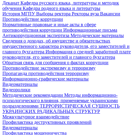
Деканат
Кафедра русского языка, литературы и методик
обучения
Кафедра родного языка и литературы
История МГПУ
Выборы ректора
Ректоры вуза
Вакансии
Противодействие коррупции
Нормативные правовые и иные акты в сфере
противодействия коррупции
Информационные письма
Антикоррупционная экспертиза
Методические материалы
Сведения о доходах, об имуществе и обязательствах
имущественного характера руководителя, его заместителей и
главного бухгалтера
Информация о средней заработной плате
руководителя, его заместителей и главного бухгалтера
Обратная связь для сообщения о фактах коррупции
Противодействие экстремизму и терроризму
Пропаганда противодействия терроризму
Информационно-графические материалы
Видеоматериалы
Видеоролики
Методические рекомендации
Методы информационно-
психологического влияния, применяемые украинскими
подразделениями
ТЕРРОРИСТИЧЕСКАЯ СУЩНОСТЬ
УКРАИНСКИХ РАДИКАЛЬНЫХ СТРУКТУР
Межкультурное взаимодействие
Профилактика деструктивных проявлений
Видеоматериалы
Профилактика мошенничества