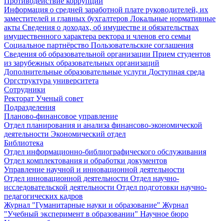
Противодействие коррупции
Информация о средней заработной плате руководителей, их
заместителей и главных бухгалтеров
Локальные нормативные
акты
Сведения о доходах, об имуществе и обязательствах
имущественного характера ректора и членов его семьи
Социальное партнёрство
Пользовательские соглашения
Сведения об образовательной организации
Прием студентов
из зарубежных образовательных организаций
Дополнительные образовательные услуги
Доступная среда
Оргструктура университета
Сотрудники
Ректорат
Ученый совет
Подразделения
Планово-финансовое управление
Отдел планирования и анализа финансово-экономической
деятельности
Экономический отдел
Библиотека
Отдел информационно-библиографического обслуживания
Отдел комплектования и обработки документов
Управление научной и инновационной деятельности
Отдел инновационной деятельности
Отдел научно-
исследовательской деятельности
Отдел подготовки научно-
педагогических кадров
Журнал "Гуманитарные науки и образование"
Журнал
"Учебный эксперимент в образовании"
Научное бюро