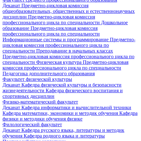
Деканат
Предметно-цикловая комиссия
общеобразовательных, общественных и естественнонаучных
дисциплин
Предметно-цикловая комиссия
профессионального цикла по специальности Дошкольное
образование
Предметно-цикловая комиссия
профессионального цикла по специальности
Информационные системы и программирование
Предметно-
цикловая комиссия профессионального цикла по
специальности Преподавание в начальных классах
Предметно-цикловая комиссия профессионального цикла по
специальности Физическая культура
Предметно-цикловая
комиссия профессионального цикла по специальности
Педагогика дополнительного образования
Факультет физической культуры
Деканат
Кафедра физической культуры и безопасности
жизнедеятельности
Кафедра физического воспитания и
спортивных дисциплин
Физико-математический факультет
Деканат
Кафедра информатики и вычислительной техники
Кафедра математики, экономики и методик обучения
Кафедра
физики и методики обучения физике
Филологический факультет
Деканат
Кафедра русского языка, литературы и методик
обучения
Кафедра родного языка и литературы