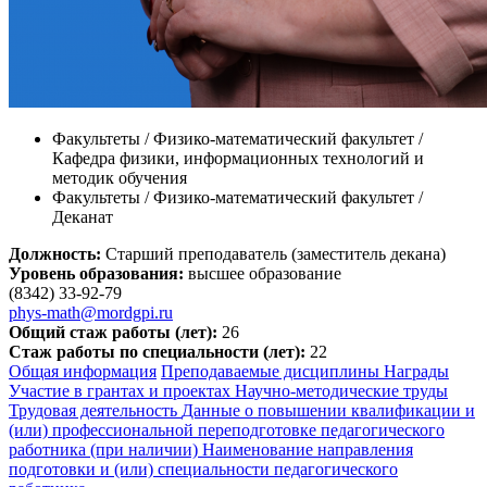
Факультеты / Физико-математический факультет /
Кафедра физики, информационных технологий и
методик обучения
Факультеты / Физико-математический факультет /
Деканат
Должность:
Старший преподаватель (заместитель декана)
Уровень образования:
высшее образование
(8342) 33-92-79
phys-math@mordgpi.ru
Общий стаж работы (лет):
26
Стаж работы по специальности (лет):
22
Общая информация
Преподаваемые дисциплины
Награды
Участие в грантах и проектах
Научно-методические труды
Трудовая деятельность
Данные о повышении квалификации и
(или) профессиональной переподготовке педагогического
работника (при наличии)
Наименование направления
подготовки и (или) специальности педагогического