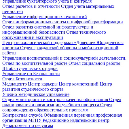
Управление бухгалтерского учета и контроля
Отдел расчетов и отчетности
Отдел учета материальных
ценностей
Управление информационных технологий
Отдел информационных систем и цифровой трансформации
Отдел развития системной инфраструктуры и
информационной безопасности
Отдел технического
обслуживания и эксплуатации
Центр психологической поддержки «Доверие»
Юридическая
клиника
Отдел гражданской обороны и мобилизационной
работы
Управление воспитательной и социокультурной деятельности.
Отдел по воспитательной работе
Отдел социальной работы
Штаб студенческих отрядов
Управление по Безопасности
Отдел Безопасности
Медиацентр
Центр карьеры
Центр компетенций
Центр
развития студенческого спорта
Учебно-методическое управление
Отдел мониторинга и контроля качества образования
Отдел
планирования и организации учебного процесса
Отдел
сопровождения образовательных программ
Контрактная служба
Объединённая первичная профсоюзная
организация МГПУ
Редакционно-издательский центр
Департамент по ресурсам