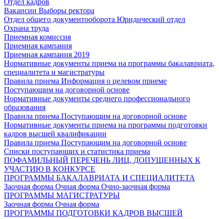
Отдел кадров
Вакансии
Выборы ректора
Отдел общего документооборота
Юридический отдел
Охрана труда
Приемная комиссия
Приемная кампания
Приемная кампания 2019
Нормативные документы приема на программы бакалавриата,
специалитета и магистратуры
Правила приема
Информация о целевом приеме
Поступающим на договорной основе
Нормативные документы среднего профессионального
образования
Правила приема
Поступающим на договорной основе
Нормативные документы приема на программы подготовки
кадров высшей квалификации
Правила приема
Поступающим на договорной основе
Списки поступающих и статистика приема
ПОФАМИЛЬНЫЙ ПЕРЕЧЕНЬ ЛИЦ, ДОПУЩЕННЫХ К
УЧАСТИЮ В КОНКУРСЕ
ПРОГРАММЫ БАКАЛАВРИАТА И СПЕЦИАЛИТЕТА
Заочная форма
Очная форма
Очно-заочная форма
ПРОГРАММЫ МАГИСТРАТУРЫ
Заочная форма
Очная форма
ПРОГРАММЫ ПОДГОТОВКИ КАДРОВ ВЫСШЕЙ