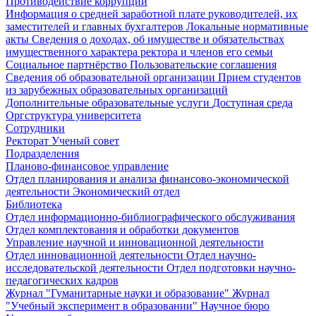
Противодействие коррупции
Информация о средней заработной плате руководителей, их
заместителей и главных бухгалтеров
Локальные нормативные
акты
Сведения о доходах, об имуществе и обязательствах
имущественного характера ректора и членов его семьи
Социальное партнёрство
Пользовательские соглашения
Сведения об образовательной организации
Прием студентов
из зарубежных образовательных организаций
Дополнительные образовательные услуги
Доступная среда
Оргструктура университета
Сотрудники
Ректорат
Ученый совет
Подразделения
Планово-финансовое управление
Отдел планирования и анализа финансово-экономической
деятельности
Экономический отдел
Библиотека
Отдел информационно-библиографического обслуживания
Отдел комплектования и обработки документов
Управление научной и инновационной деятельности
Отдел инновационной деятельности
Отдел научно-
исследовательской деятельности
Отдел подготовки научно-
педагогических кадров
Журнал "Гуманитарные науки и образование"
Журнал
"Учебный эксперимент в образовании"
Научное бюро