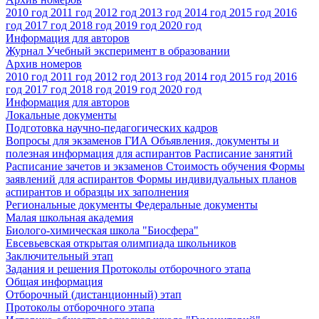
2010 год
2011 год
2012 год
2013 год
2014 год
2015 год
2016
год
2017 год
2018 год
2019 год
2020 год
Информация для авторов
Журнал Учебный эксперимент в образовании
Архив номеров
2010 год
2011 год
2012 год
2013 год
2014 год
2015 год
2016
год
2017 год
2018 год
2019 год
2020 год
Информация для авторов
Локальные документы
Подготовка научно-педагогических кадров
Вопросы для экзаменов
ГИА
Объявления, документы и
полезная информация для аспирантов
Расписание занятий
Расписание зачетов и экзаменов
Стоимость обучения
Формы
заявлений для аспирантов
Формы индивидуальных планов
аспирантов и образцы их заполнения
Региональные документы
Федеральные документы
Малая школьная академия
Биолого-химическая школа "Биосфера"
Евсевьевская открытая олимпиада школьников
Заключительный этап
Задания и решения
Протоколы отборочного этапа
Общая информация
Отборочный (дистанционный) этап
Протоколы отборочного этапа