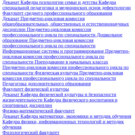
Деканат
Кафедра психологии семьи и детства
Кафедра
специальной педагогики и медицинских основ дефектологии
Факультет среднего профессионального образования
Деканат
Предметно-цикловая комиссия
общеобразовательных, общественных и естественнонаучных
дисциплин
Предметно-цикловая комиссия
профессионального цикла по специальности Дошкольное
образование
Предметно-цикловая комиссия
профессионального цикла по специальности
Информационные системы и программирование
Предметно-
цикловая комиссия профессионального цикла по
специальности Преподавание в начальных классах
Предметно-цикловая комиссия профессионального цикла по
специальности Физическая культура
Предметно-цикловая
комиссия профессионального цикла по специальности
Педагогика дополнительного образования
Факультет физической культуры
Деканат
Кафедра физической культуры и безопасности
жизнедеятельности
Кафедра физического воспитания и
спортивных дисциплин
Физико-математический факультет
Деканат
Кафедра математики, экономики и методик обучения
Кафедра физики, информационных технологий и методик
обучения
Филологический факультет