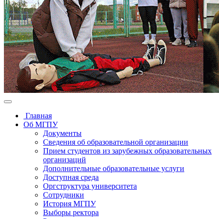
Главная
Об МГПУ
Документы
Сведения об образовательной организации
Прием студентов из зарубежных образовательных
организаций
Дополнительные образовательные услуги
Доступная среда
Оргструктура университета
Сотрудники
История МГПУ
Выборы ректора