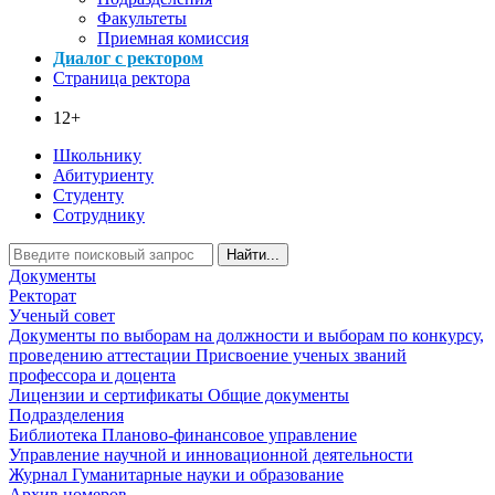
Факультеты
Приемная комиссия
Диалог с ректором
Страница ректора
12+
Школьнику
Абитуриенту
Студенту
Сотруднику
Найти...
Документы
Ректорат
Ученый совет
Документы по выборам на должности и выборам по конкурсу,
проведению аттестации
Присвоение ученых званий
профессора и доцента
Лицензии и сертификаты
Общие документы
Подразделения
Библиотека
Планово-финансовое управление
Управление научной и инновационной деятельности
Журнал Гуманитарные науки и образование
Архив номеров