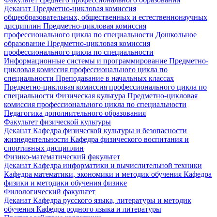
Деканат
Предметно-цикловая комиссия
общеобразовательных, общественных и естественнонаучных
дисциплин
Предметно-цикловая комиссия
профессионального цикла по специальности Дошкольное
образование
Предметно-цикловая комиссия
профессионального цикла по специальности
Информационные системы и программирование
Предметно-
цикловая комиссия профессионального цикла по
специальности Преподавание в начальных классах
Предметно-цикловая комиссия профессионального цикла по
специальности Физическая культура
Предметно-цикловая
комиссия профессионального цикла по специальности
Педагогика дополнительного образования
Факультет физической культуры
Деканат
Кафедра физической культуры и безопасности
жизнедеятельности
Кафедра физического воспитания и
спортивных дисциплин
Физико-математический факультет
Деканат
Кафедра информатики и вычислительной техники
Кафедра математики, экономики и методик обучения
Кафедра
физики и методики обучения физике
Филологический факультет
Деканат
Кафедра русского языка, литературы и методик
обучения
Кафедра родного языка и литературы