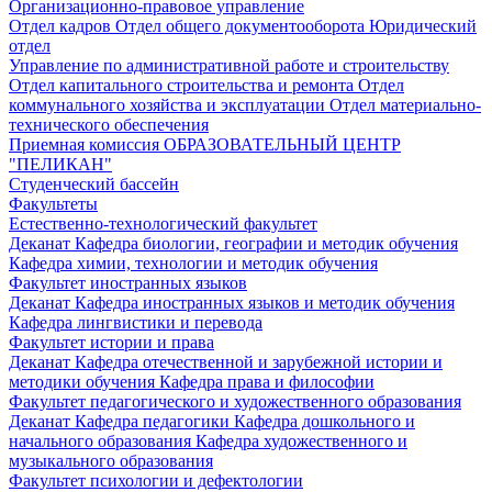
Организационно-правовое управление
Отдел кадров
Отдел общего документооборота
Юридический
отдел
Управление по административной работе и строительству
Отдел капитального строительства и ремонта
Отдел
коммунального хозяйства и эксплуатации
Отдел материально-
технического обеспечения
Приемная комиссия
ОБРАЗОВАТЕЛЬНЫЙ ЦЕНТР
"ПЕЛИКАН"
Студенческий бассейн
Факультеты
Естественно-технологический факультет
Деканат
Кафедра биологии, географии и методик обучения
Кафедра химии, технологии и методик обучения
Факультет иностранных языков
Деканат
Кафедра иностранных языков и методик обучения
Кафедра лингвистики и перевода
Факультет истории и права
Деканат
Кафедра отечественной и зарубежной истории и
методики обучения
Кафедра права и философии
Факультет педагогического и художественного образования
Деканат
Кафедра педагогики
Кафедра дошкольного и
начального образования
Кафедра художественного и
музыкального образования
Факультет психологии и дефектологии