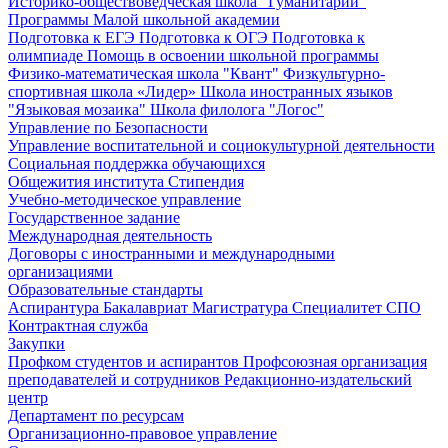
Историко-обществоведческая школа "Гуманитарий"
Программы Малой школьной академии
Подготовка к ЕГЭ
Подготовка к ОГЭ
Подготовка к
олимпиаде
Помощь в освоении школьной программы
Физико-математическая школа "Квант"
Физкультурно-
спортивная школа «Лидер»
Школа иностранных языков
"Языковая мозаика"
Школа филолога "Логос"
Управление по Безопасности
Управление воспитательной и социокультурной деятельности
Социальная поддержка обучающихся
Общежития института
Стипендия
Учебно-методическое управление
Государственное задание
Международная деятельность
Договоры с иностранными и международными
организациями
Образовательные стандарты
Аспирантура
Бакалавриат
Магистратура
Специалитет
СПО
Контрактная служба
Закупки
Профком студентов и аспирантов
Профсоюзная организация
преподавателей и сотрудников
Редакционно-издательский
центр
Департамент по ресурсам
Организационно-правовое управление