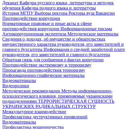
Деканат
Кафедра русского языка, литературы и методик
обучения
Кафедра родного языка и литературы
История МГПУ
Выборы ректора
Ректоры вуза
Вакансии
Противодействие коррупции
Нормативные правовые и иные акты в сфере
противодействия коррупции
Информационные письма
Антикоррупционная экспертиза
Методические материалы
Сведения о доходах, об имуществе и обязательствах
имущественного характера руководителя, его заместителей и
главного бухгалтера
Информация о средней заработной плате
руководителя, его заместителей и главного бухгалтера
Обратная связь для сообщения о фактах коррупции
Противодействие экстремизму и терроризму
Пропаганда противодействия терроризму
Информационно-графические материалы
Видеоматериалы
Видеоролики
Методические рекомендации
Методы информационно-
психологического влияния, применяемые украинскими
подразделениями
ТЕРРОРИСТИЧЕСКАЯ СУЩНОСТЬ
УКРАИНСКИХ РАДИКАЛЬНЫХ СТРУКТУР
Межкультурное взаимодействие
Профилактика деструктивных проявлений
Видеоматериалы
Профилактика мошенничества