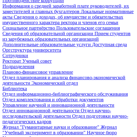
Противодействие коррупции
Информация о средней заработной плате руководителей, их
заместителей и главных бухгалтеров
Локальные нормативные
акты
Сведения о доходах, об имуществе и обязательствах
имущественного характера ректора и членов его семьи
Социальное партнёрство
Пользовательские соглашения
Сведения об образовательной организации
Прием студентов
из зарубежных образовательных организаций
Дополнительные образовательные услуги
Доступная среда
Оргструктура университета
Сотрудники
Ректорат
Ученый совет
Подразделения
Планово-финансовое управление
Отдел планирования и анализа финансово-экономической
деятельности
Экономический отдел
Библиотека
Отдел информационно-библиографического обслуживания
Отдел комплектования и обработки документов
Управление научной и инновационной деятельности
Отдел инновационной деятельности
Отдел научно-
исследовательской деятельности
Отдел подготовки научно-
педагогических кадров
Журнал "Гуманитарные науки и образование"
Журнал
"Учебный эксперимент в образовании"
Научное бюро