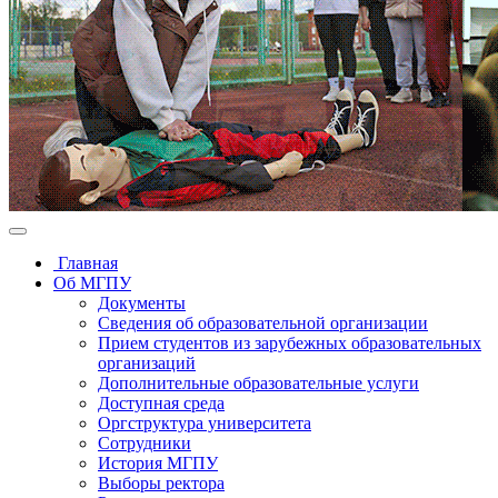
Главная
Об МГПУ
Документы
Сведения об образовательной организации
Прием студентов из зарубежных образовательных
организаций
Дополнительные образовательные услуги
Доступная среда
Оргструктура университета
Сотрудники
История МГПУ
Выборы ректора