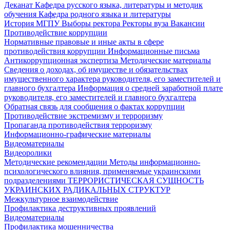
Деканат
Кафедра русского языка, литературы и методик
обучения
Кафедра родного языка и литературы
История МГПУ
Выборы ректора
Ректоры вуза
Вакансии
Противодействие коррупции
Нормативные правовые и иные акты в сфере
противодействия коррупции
Информационные письма
Антикоррупционная экспертиза
Методические материалы
Сведения о доходах, об имуществе и обязательствах
имущественного характера руководителя, его заместителей и
главного бухгалтера
Информация о средней заработной плате
руководителя, его заместителей и главного бухгалтера
Обратная связь для сообщения о фактах коррупции
Противодействие экстремизму и терроризму
Пропаганда противодействия терроризму
Информационно-графические материалы
Видеоматериалы
Видеоролики
Методические рекомендации
Методы информационно-
психологического влияния, применяемые украинскими
подразделениями
ТЕРРОРИСТИЧЕСКАЯ СУЩНОСТЬ
УКРАИНСКИХ РАДИКАЛЬНЫХ СТРУКТУР
Межкультурное взаимодействие
Профилактика деструктивных проявлений
Видеоматериалы
Профилактика мошенничества