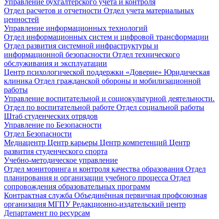
Управление бухгалтерского учета и контроля
Отдел расчетов и отчетности
Отдел учета материальных
ценностей
Управление информационных технологий
Отдел информационных систем и цифровой трансформации
Отдел развития системной инфраструктуры и
информационной безопасности
Отдел технического
обслуживания и эксплуатации
Центр психологической поддержки «Доверие»
Юридическая
клиника
Отдел гражданской обороны и мобилизационной
работы
Управление воспитательной и социокультурной деятельности.
Отдел по воспитательной работе
Отдел социальной работы
Штаб студенческих отрядов
Управление по Безопасности
Отдел Безопасности
Медиацентр
Центр карьеры
Центр компетенций
Центр
развития студенческого спорта
Учебно-методическое управление
Отдел мониторинга и контроля качества образования
Отдел
планирования и организации учебного процесса
Отдел
сопровождения образовательных программ
Контрактная служба
Объединённая первичная профсоюзная
организация МГПУ
Редакционно-издательский центр
Департамент по ресурсам