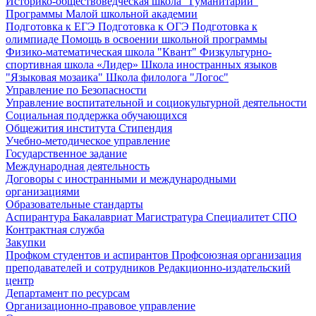
Историко-обществоведческая школа "Гуманитарий"
Программы Малой школьной академии
Подготовка к ЕГЭ
Подготовка к ОГЭ
Подготовка к
олимпиаде
Помощь в освоении школьной программы
Физико-математическая школа "Квант"
Физкультурно-
спортивная школа «Лидер»
Школа иностранных языков
"Языковая мозаика"
Школа филолога "Логос"
Управление по Безопасности
Управление воспитательной и социокультурной деятельности
Социальная поддержка обучающихся
Общежития института
Стипендия
Учебно-методическое управление
Государственное задание
Международная деятельность
Договоры с иностранными и международными
организациями
Образовательные стандарты
Аспирантура
Бакалавриат
Магистратура
Специалитет
СПО
Контрактная служба
Закупки
Профком студентов и аспирантов
Профсоюзная организация
преподавателей и сотрудников
Редакционно-издательский
центр
Департамент по ресурсам
Организационно-правовое управление