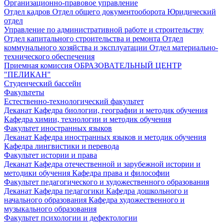
Организационно-правовое управление
Отдел кадров
Отдел общего документооборота
Юридический
отдел
Управление по административной работе и строительству
Отдел капитального строительства и ремонта
Отдел
коммунального хозяйства и эксплуатации
Отдел материально-
технического обеспечения
Приемная комиссия
ОБРАЗОВАТЕЛЬНЫЙ ЦЕНТР
"ПЕЛИКАН"
Студенческий бассейн
Факультеты
Естественно-технологический факультет
Деканат
Кафедра биологии, географии и методик обучения
Кафедра химии, технологии и методик обучения
Факультет иностранных языков
Деканат
Кафедра иностранных языков и методик обучения
Кафедра лингвистики и перевода
Факультет истории и права
Деканат
Кафедра отечественной и зарубежной истории и
методики обучения
Кафедра права и философии
Факультет педагогического и художественного образования
Деканат
Кафедра педагогики
Кафедра дошкольного и
начального образования
Кафедра художественного и
музыкального образования
Факультет психологии и дефектологии