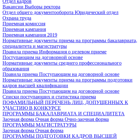
Отдел кадров
Вакансии
Выборы ректора
Отдел общего документооборота
Юридический отдел
Охрана труда
Приемная комиссия
Приемная кампания
Приемная кампания 2019
Нормативные документы приема на программы бакалавриата,
специалитета и магистратуры
Правила приема
Информация о целевом приеме
Поступающим на договорной основе
Нормативные документы среднего профессионального
образования
Правила приема
Поступающим на договорной основе
Нормативные документы приема на программы подготовки
кадров высшей квалификации
Правила приема
Поступающим на договорной основе
Списки поступающих и статистика приема
ПОФАМИЛЬНЫЙ ПЕРЕЧЕНЬ ЛИЦ, ДОПУЩЕННЫХ К
УЧАСТИЮ В КОНКУРСЕ
ПРОГРАММЫ БАКАЛАВРИАТА И СПЕЦИАЛИТЕТА
Заочная форма
Очная форма
Очно-заочная форма
ПРОГРАММЫ МАГИСТРАТУРЫ
Заочная форма
Очная форма
ПРОГРАММЫ ПОДГОТОВКИ КАДРОВ ВЫСШЕЙ