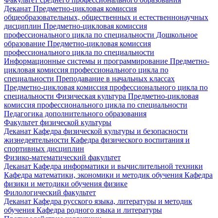
Деканат
Предметно-цикловая комиссия
общеобразовательных, общественных и естественнонаучных
дисциплин
Предметно-цикловая комиссия
профессионального цикла по специальности Дошкольное
образование
Предметно-цикловая комиссия
профессионального цикла по специальности
Информационные системы и программирование
Предметно-
цикловая комиссия профессионального цикла по
специальности Преподавание в начальных классах
Предметно-цикловая комиссия профессионального цикла по
специальности Физическая культура
Предметно-цикловая
комиссия профессионального цикла по специальности
Педагогика дополнительного образования
Факультет физической культуры
Деканат
Кафедра физической культуры и безопасности
жизнедеятельности
Кафедра физического воспитания и
спортивных дисциплин
Физико-математический факультет
Деканат
Кафедра информатики и вычислительной техники
Кафедра математики, экономики и методик обучения
Кафедра
физики и методики обучения физике
Филологический факультет
Деканат
Кафедра русского языка, литературы и методик
обучения
Кафедра родного языка и литературы