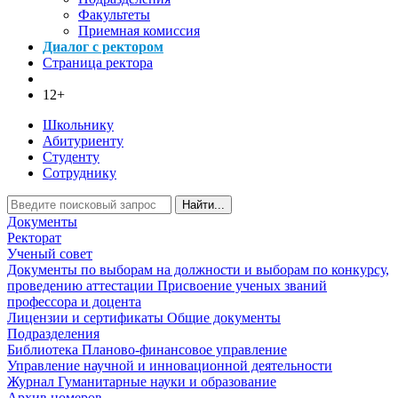
Факультеты
Приемная комиссия
Диалог с ректором
Страница ректора
12+
Школьнику
Абитуриенту
Студенту
Сотруднику
Найти...
Документы
Ректорат
Ученый совет
Документы по выборам на должности и выборам по конкурсу,
проведению аттестации
Присвоение ученых званий
профессора и доцента
Лицензии и сертификаты
Общие документы
Подразделения
Библиотека
Планово-финансовое управление
Управление научной и инновационной деятельности
Журнал Гуманитарные науки и образование
Архив номеров