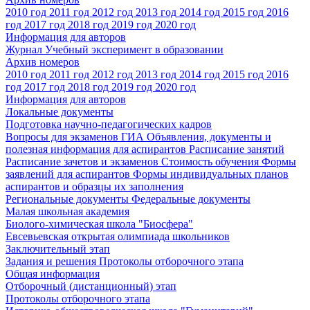
2010 год
2011 год
2012 год
2013 год
2014 год
2015 год
2016
год
2017 год
2018 год
2019 год
2020 год
Информация для авторов
Журнал Учебный эксперимент в образовании
Архив номеров
2010 год
2011 год
2012 год
2013 год
2014 год
2015 год
2016
год
2017 год
2018 год
2019 год
2020 год
Информация для авторов
Локальные документы
Подготовка научно-педагогических кадров
Вопросы для экзаменов
ГИА
Объявления, документы и
полезная информация для аспирантов
Расписание занятий
Расписание зачетов и экзаменов
Стоимость обучения
Формы
заявлений для аспирантов
Формы индивидуальных планов
аспирантов и образцы их заполнения
Региональные документы
Федеральные документы
Малая школьная академия
Биолого-химическая школа "Биосфера"
Евсевьевская открытая олимпиада школьников
Заключительный этап
Задания и решения
Протоколы отборочного этапа
Общая информация
Отборочный (дистанционный) этап
Протоколы отборочного этапа