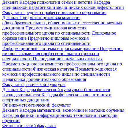
Деканат
Кафедра психологии семьи и детства
Кафедра
специальной педагогики и медицинских основ дефектологии
Факультет среднего профессионального образования
Деканат
Предметно-цикловая комиссия
общеобразовательных, общественных и естественнонаучных
дисциплин
Предметно-цикловая комиссия
профессионального цикла по специальности Дошкольное
образование
Предметно-цикловая комиссия
профессионального цикла по специальности
Информационные системы и программирование
Предметно-
цикловая комиссия профессионального цикла по
специальности Преподавание в начальных классах
Предметно-цикловая комиссия профессионального цикла по
специальности Физическая культура
Предметно-цикловая
комиссия профессионального цикла по специальности
Педагогика дополнительного образования
Факультет физической культуры
Деканат
Кафедра физической культуры и безопасности
жизнедеятельности
Кафедра физического воспитания и
спортивных дисциплин
Физико-математический факультет
Деканат
Кафедра математики, экономики и методик обучения
Кафедра физики, информационных технологий и методик
обучения
Филологический факультет