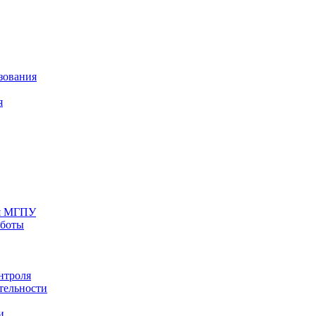
зования
я
ия МГПУ
аботы
нтроля
тельности
и