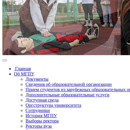
Главная
Об МГПУ
Документы
Сведения об образовательной организации
Прием студентов из зарубежных образовательных 
Дополнительные образовательные услуги
Доступная среда
Оргструктура университета
Сотрудники
История МГПУ
Выборы ректора
Ректоры вуза