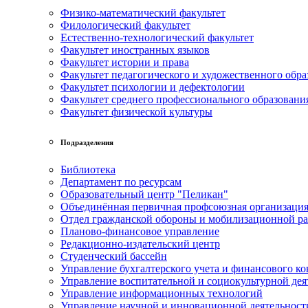
Физико-математический факультет
Филологический факультет
Естественно-технологический факультет
Факультет иностранных языков
Факультет истории и права
Факультет педагогического и художественного обра
Факультет психологии и дефектологии
Факультет среднего профессионального образовани
Факультет физической культуры
Подразделения
Библиотека
Департамент по ресурсам
Образовательный центр "Пеликан"
Объединённая первичная профсоюзная организац
Отдел гражданской обороны и мобилизационной р
Планово-финансовое управление
Редакционно-издательский центр
Студенческий бассейн
Управление бухгалтерского учета и финансового ко
Управление воспитательной и социокультурной дея
Управление информационных технологий
Управление научной и инновационной деятельност