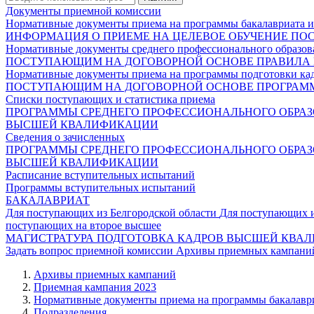
Документы приемной комиссии
Нормативные документы приема на программы бакалавриата и
ИНФОРМАЦИЯ О ПРИЕМЕ НА ЦЕЛЕВОЕ ОБУЧЕНИЕ
ПО
Нормативные документы среднего профессионального образов
ПОСТУПАЮЩИМ НА ДОГОВОРНОЙ ОСНОВЕ
ПРАВИЛА
Нормативные документы приема на программы подготовки ка
ПОСТУПАЮЩИМ НА ДОГОВОРНОЙ ОСНОВЕ
ПРОГРАМ
Списки поступающих и статистика приема
ПРОГРАММЫ СРЕДНЕГО ПРОФЕССИОНАЛЬНОГО ОБРА
ВЫСШЕЙ КВАЛИФИКАЦИИ
Сведения о зачисленных
ПРОГРАММЫ СРЕДНЕГО ПРОФЕССИОНАЛЬНОГО ОБРА
ВЫСШЕЙ КВАЛИФИКАЦИИ
Расписание вступительных испытаний
Программы вступительных испытаний
БАКАЛАВРИАТ
Для поступающих из Белгородской области
Для поступающих 
поступающих на второе высшее
МАГИСТРАТУРА
ПОДГОТОВКА КАДРОВ ВЫСШЕЙ КВА
Задать вопрос приемной комиссии
Архивы приемных кампани
Архивы приемных кампаний
Приемная кампания 2023
Нормативные документы приема на программы бакалаври
Подразделения