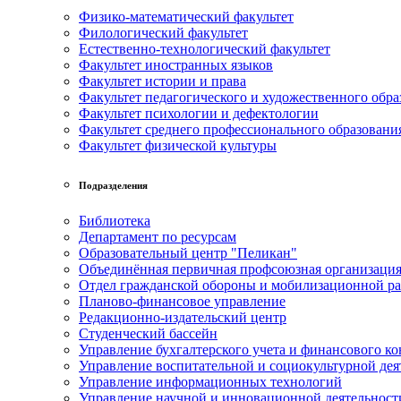
Физико-математический факультет
Филологический факультет
Естественно-технологический факультет
Факультет иностранных языков
Факультет истории и права
Факультет педагогического и художественного обра
Факультет психологии и дефектологии
Факультет среднего профессионального образовани
Факультет физической культуры
Подразделения
Библиотека
Департамент по ресурсам
Образовательный центр "Пеликан"
Объединённая первичная профсоюзная организац
Отдел гражданской обороны и мобилизационной р
Планово-финансовое управление
Редакционно-издательский центр
Студенческий бассейн
Управление бухгалтерского учета и финансового ко
Управление воспитательной и социокультурной дея
Управление информационных технологий
Управление научной и инновационной деятельност