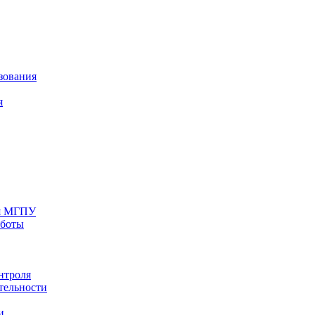
зования
я
ия МГПУ
аботы
нтроля
тельности
и