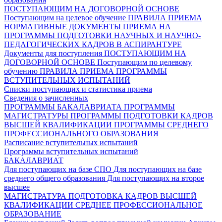
ПОСТУПАЮЩИМ НА ДОГОВОРНОЙ ОСНОВЕ
Поступающим на целевое обучение
ПРАВИЛА ПРИЕМА
НОРМАТИВНЫЕ ДОКУМЕНТЫ ПРИЕМА НА
ПРОГРАММЫ ПОДГОТОВКИ НАУЧНЫХ И НАУЧНО-
ПЕДАГОГИЧЕСКИХ КАДРОВ В АСПИРАНТУРЕ
Документы для поступления
ПОСТУПАЮЩИМ НА
ДОГОВОРНОЙ ОСНОВЕ
Поступающим по целевому
обучению
ПРАВИЛА ПРИЕМА
ПРОГРАММЫ
ВСТУПИТЕЛЬНЫХ ИСПЫТАНИЙ
Списки поступающих и статистика приема
Сведения о зачисленных
ПРОГРАММЫ БАКАЛАВРИАТА
ПРОГРАММЫ
МАГИСТРАТУРЫ
ПРОГРАММЫ ПОДГОТОВКИ КАДРОВ
ВЫСШЕЙ КВАЛИФИКАЦИИ
ПРОГРАММЫ СРЕДНЕГО
ПРОФЕССИОНАЛЬНОГО ОБРАЗОВАНИЯ
Расписание вступительных испытаний
Программы вступительных испытаний
БАКАЛАВРИАТ
Для поступающих на базе СПО
Для поступающих на базе
среднего общего образования
Для поступающих на второе
высшее
МАГИСТРАТУРА
ПОДГОТОВКА КАДРОВ ВЫСШЕЙ
КВАЛИФИКАЦИИ
СРЕДНЕЕ ПРОФЕССИОНАЛЬНОЕ
ОБРАЗОВАНИЕ