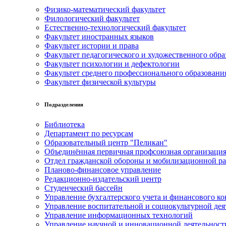
Физико-математический факультет
Филологический факультет
Естественно-технологический факультет
Факультет иностранных языков
Факультет истории и права
Факультет педагогического и художественного обра
Факультет психологии и дефектологии
Факультет среднего профессионального образовани
Факультет физической культуры
Подразделения
Библиотека
Департамент по ресурсам
Образовательный центр "Пеликан"
Объединённая первичная профсоюзная организац
Отдел гражданской обороны и мобилизационной р
Планово-финансовое управление
Редакционно-издательский центр
Студенческий бассейн
Управление бухгалтерского учета и финансового ко
Управление воспитательной и социокультурной дея
Управление информационных технологий
Управление научной и инновационной деятельност