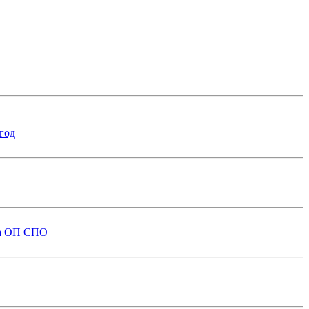
год
на ОП СПО