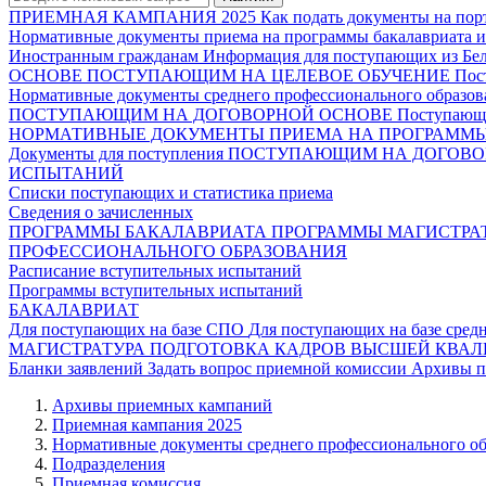
ПРИЕМНАЯ КАМПАНИЯ 2025
Как подать документы на пор
Нормативные документы приема на программы бакалавриата и
Иностранным гражданам
Информация для поступающих из Белг
ОСНОВЕ
ПОСТУПАЮЩИМ НА ЦЕЛЕВОЕ ОБУЧЕНИЕ
Пос
Нормативные документы среднего профессионального образов
ПОСТУПАЮЩИМ НА ДОГОВОРНОЙ ОСНОВЕ
Поступающи
НОРМАТИВНЫЕ ДОКУМЕНТЫ ПРИЕМА НА ПРОГРАММЫ 
Документы для поступления
ПОСТУПАЮЩИМ НА ДОГОВО
ИСПЫТАНИЙ
Списки поступающих и статистика приема
Сведения о зачисленных
ПРОГРАММЫ БАКАЛАВРИАТА
ПРОГРАММЫ МАГИСТРА
ПРОФЕССИОНАЛЬНОГО ОБРАЗОВАНИЯ
Расписание вступительных испытаний
Программы вступительных испытаний
БАКАЛАВРИАТ
Для поступающих на базе СПО
Для поступающих на базе сред
МАГИСТРАТУРА
ПОДГОТОВКА КАДРОВ ВЫСШЕЙ КВА
Бланки заявлений
Задать вопрос приемной комиссии
Архивы п
Архивы приемных кампаний
Приемная кампания 2025
Нормативные документы среднего профессионального об
Подразделения
Приемная комиссия