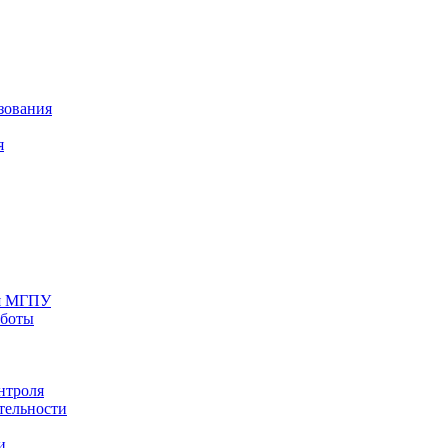
зования
я
ия МГПУ
аботы
нтроля
тельности
и