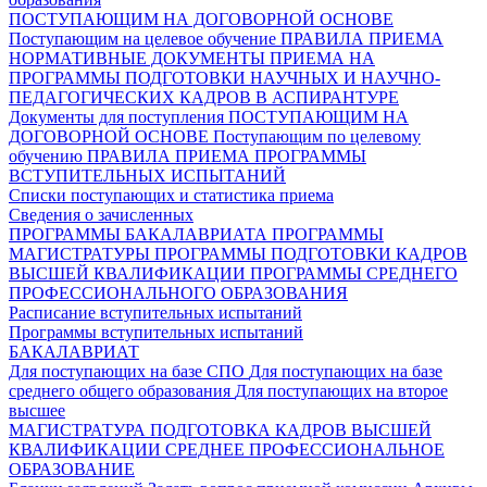
ПОСТУПАЮЩИМ НА ДОГОВОРНОЙ ОСНОВЕ
Поступающим на целевое обучение
ПРАВИЛА ПРИЕМА
НОРМАТИВНЫЕ ДОКУМЕНТЫ ПРИЕМА НА
ПРОГРАММЫ ПОДГОТОВКИ НАУЧНЫХ И НАУЧНО-
ПЕДАГОГИЧЕСКИХ КАДРОВ В АСПИРАНТУРЕ
Документы для поступления
ПОСТУПАЮЩИМ НА
ДОГОВОРНОЙ ОСНОВЕ
Поступающим по целевому
обучению
ПРАВИЛА ПРИЕМА
ПРОГРАММЫ
ВСТУПИТЕЛЬНЫХ ИСПЫТАНИЙ
Списки поступающих и статистика приема
Сведения о зачисленных
ПРОГРАММЫ БАКАЛАВРИАТА
ПРОГРАММЫ
МАГИСТРАТУРЫ
ПРОГРАММЫ ПОДГОТОВКИ КАДРОВ
ВЫСШЕЙ КВАЛИФИКАЦИИ
ПРОГРАММЫ СРЕДНЕГО
ПРОФЕССИОНАЛЬНОГО ОБРАЗОВАНИЯ
Расписание вступительных испытаний
Программы вступительных испытаний
БАКАЛАВРИАТ
Для поступающих на базе СПО
Для поступающих на базе
среднего общего образования
Для поступающих на второе
высшее
МАГИСТРАТУРА
ПОДГОТОВКА КАДРОВ ВЫСШЕЙ
КВАЛИФИКАЦИИ
СРЕДНЕЕ ПРОФЕССИОНАЛЬНОЕ
ОБРАЗОВАНИЕ