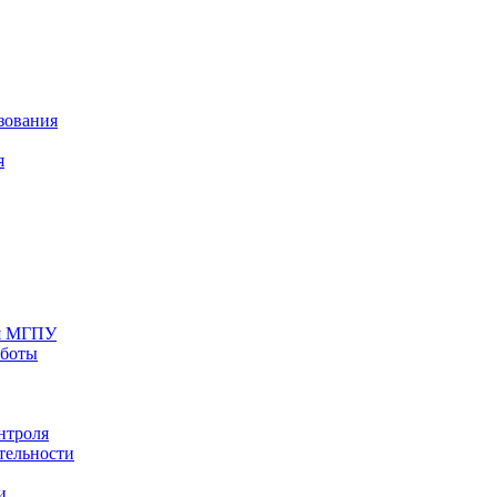
зования
я
ия МГПУ
аботы
нтроля
тельности
и