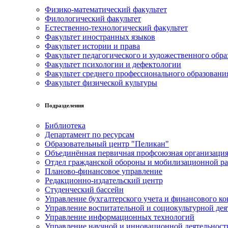
Физико-математический факультет
Филологический факультет
Естественно-технологический факультет
Факультет иностранных языков
Факультет истории и права
Факультет педагогического и художественного обра
Факультет психологии и дефектологии
Факультет среднего профессионального образовани
Факультет физической культуры
Подразделения
Библиотека
Департамент по ресурсам
Образовательный центр "Пеликан"
Объединённая первичная профсоюзная организац
Отдел гражданской обороны и мобилизационной р
Планово-финансовое управление
Редакционно-издательский центр
Студенческий бассейн
Управление бухгалтерского учета и финансового ко
Управление воспитательной и социокультурной дея
Управление информационных технологий
Управление научной и инновационной деятельност