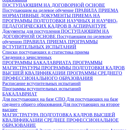
ПОСТУПАЮЩИМ НА ДОГОВОРНОЙ ОСНОВЕ
Поступающим на целевое обучение
ПРАВИЛА ПРИЕМА
НОРМАТИВНЫЕ ДОКУМЕНТЫ ПРИЕМА НА
ПРОГРАММЫ ПОДГОТОВКИ НАУЧНЫХ И НАУЧНО-
ПЕДАГОГИЧЕСКИХ КАДРОВ В АСПИРАНТУРЕ
Документы для поступления
ПОСТУПАЮЩИМ НА
ДОГОВОРНОЙ ОСНОВЕ
Поступающим по целевому
обучению
ПРАВИЛА ПРИЕМА
ПРОГРАММЫ
ВСТУПИТЕЛЬНЫХ ИСПЫТАНИЙ
Списки поступающих и статистика приема
Сведения о зачисленных
ПРОГРАММЫ БАКАЛАВРИАТА
ПРОГРАММЫ
МАГИСТРАТУРЫ
ПРОГРАММЫ ПОДГОТОВКИ КАДРОВ
ВЫСШЕЙ КВАЛИФИКАЦИИ
ПРОГРАММЫ СРЕДНЕГО
ПРОФЕССИОНАЛЬНОГО ОБРАЗОВАНИЯ
Расписание вступительных испытаний
Программы вступительных испытаний
БАКАЛАВРИАТ
Для поступающих на базе СПО
Для поступающих на базе
среднего общего образования
Для поступающих на второе
высшее
МАГИСТРАТУРА
ПОДГОТОВКА КАДРОВ ВЫСШЕЙ
КВАЛИФИКАЦИИ
СРЕДНЕЕ ПРОФЕССИОНАЛЬНОЕ
ОБРАЗОВАНИЕ