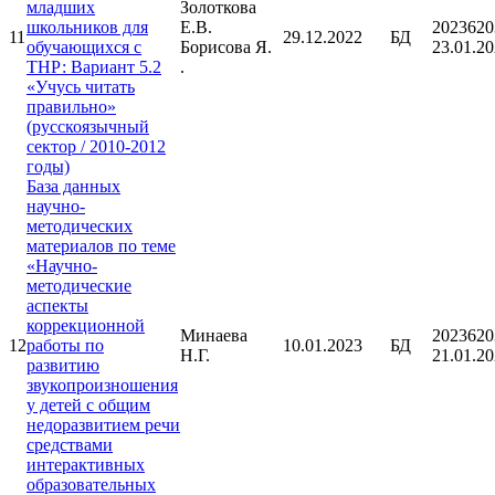
младших
Золоткова
школьников для
Е.В.
2023620
11
29.12.2022
БД
обучающихся с
Борисова Я.
23.01.2
ТНР: Вариант 5.2
.
«Учусь читать
правильно»
(русскоязычный
сектор / 2010-2012
годы)
База данных
научно-
методических
материалов по теме
«Научно-
методические
аспекты
коррекционной
Минаева
2023620
12
работы по
10.01.2023
БД
Н.Г.
21.01.2
развитию
звукопроизношения
у детей с общим
недоразвитием речи
средствами
интерактивных
образовательных