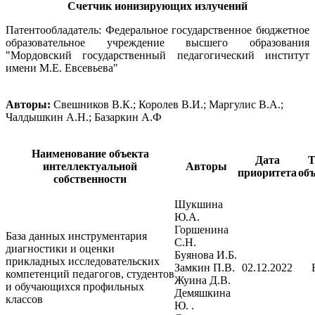
Счетчик ионизирующих излучений
Патентообладатель: Федеральное государственное бюджетное
образовательное учреждение высшего образования
"Мордовский государственный педагогический институт
имени М.Е. Евсевьева"
Авторы:
Свешников В.К.; Королев В.И.; Маргулис В.А.;
Чалдышкин А.Н.; Базаркин А.Ф
Наименование объекта
Дата
Т
интеллектуальной
Авторы
приоритета
объ
собственности
Шукшина
Ю.А.
Горшенина
База данных инструментария
С.Н.
диагностики и оценки
Буянова И.Б.
прикладных исследовательских
Замкин П.В.
02.12.2022
компетенций педагогов, студентов
Жуина Д.В.
и обучающихся профильных
Демяшкина
классов
Ю. .