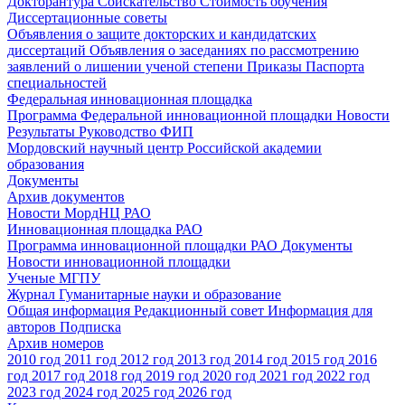
Докторантура
Соискательство
Стоимость обучения
Диссертационные советы
Объявления о защите докторских и кандидатских
диссертаций
Объявления о заседаниях по рассмотрению
заявлений о лишении ученой степени
Приказы
Паспорта
специальностей
Федеральная инновационная площадка
Программа Федеральной инновационной площадки
Новости
Результаты
Руководство ФИП
Мордовский научный центр Российской академии
образования
Документы
Архив документов
Новости МордНЦ РАО
Инновационная площадка РАО
Программа инновационной площадки РАО
Документы
Новости инновационной площадки
Ученые МГПУ
Журнал Гуманитарные науки и образование
Общая информация
Редакционный совет
Информация для
авторов
Подписка
Архив номеров
2010 год
2011 год
2012 год
2013 год
2014 год
2015 год
2016
год
2017 год
2018 год
2019 год
2020 год
2021 год
2022 год
2023 год
2024 год
2025 год
2026 год