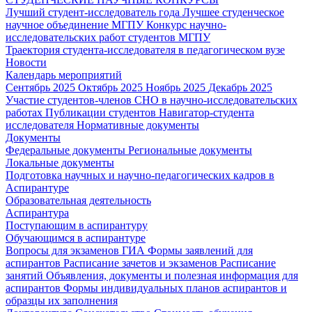
Лучший студент-исследователь года
Лучшее студенческое
научное объединение МГПУ
Конкурс научно-
исследовательских работ студентов МГПУ
Траектория студента-исследователя в педагогическом вузе
Новости
Календарь мероприятий
Сентябрь 2025
Октябрь 2025
Ноябрь 2025
Декабрь 2025
Участие студентов-членов СНО в научно-исследовательских
работах
Публикации студентов
Навигатор-студента
исследователя
Нормативные документы
Документы
Федеральные документы
Региональные документы
Локальные документы
Подготовка научных и научно-педагогических кадров в
Аспирантуре
Образовательная деятельность
Аспирантура
Поступающим в аспирантуру
Обучающимся в аспирантуре
Вопросы для экзаменов
ГИА
Формы заявлений для
аспирантов
Расписание зачетов и экзаменов
Расписание
занятий
Объявления, документы и полезная информация для
аспирантов
Формы индивидуальных планов аспирантов и
образцы их заполнения