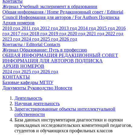
Контакты
Журнал Учебный эксперимент в образовании
Общая информация / Home
Редакционный совет / Editorial
Council
Информация для авторов / For Authors
Подписка
Архив номеров
2010 год
2011 год
2012 год
2013 год
2014 год
2015 год
2016
год
2017 год
2018 год
2019 год
2020 год
2021 год
2022 год
2023 год
2024 год
2025 год
2026 год
Контакты / Editorial Contacts
Журнал Образование: Путь в профессию
ОБЩАЯ ИНФОРМАЦИЯ
РЕДАКЦИОННЫЙ СОВЕТ
ИНФОРМАЦИЯ ДЛЯ АВТОРОВ
ПОДПИСКА
АРХИВ НОМЕРОВ
2024 год
2025 год
2026 год
КОНТАКТЫ
Базовые кафедры МГПУ
Документы
Руководство
Новости
Деятельность
Научная деятельность
Зарегистрированные объекты интеллектуальной
собственности
База данных инструментария диагностики и оценки
прикладных исследовательских компетенций педагогов,
студентов и обучающихся профильных классов