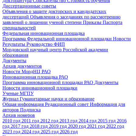
Докторантура
Соискательство
Стоимость обучения
Диссертационные советы
Объявления о защите докторских и кандидатских
диссертаций
Объявления о заседаниях по рассмотрению
заявлений о лишении ученой степени
Приказы
Паспорта
специальностей
Федеральная инновационная площадка
Программа Федеральной инновационной площадки
Новости
Результаты
Руководство ФИП
Мордовский научный центр Российской академии
образования
Документы
Архив документов
Новости МордНЦ РАО
Инновационная площадка РАО
Программа инновационной площадки РАО
Документы
Новости инновационной площадки
Ученые МГПУ
Журнал Гуманитарные науки и образование
Общая информация
Редакционный совет
Информация для
авторов
Подписка
Архив номеров
2010 год
2011 год
2012 год
2013 год
2014 год
2015 год
2016
год
2017 год
2018 год
2019 год
2020 год
2021 год
2022 год
2023 год
2024 год
2025 год
2026 год