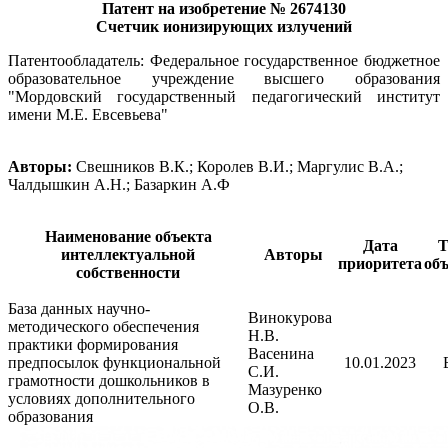
Патент на изобретение № 2674130
Счетчик ионизирующих излучений
Патентообладатель: Федеральное государственное бюджетное
образовательное учреждение высшего образования
"Мордовский государственный педагогический институт
имени М.Е. Евсевьева"
Авторы:
Свешников В.К.; Королев В.И.; Маргулис В.А.;
Чалдышкин А.Н.; Базаркин А.Ф
Наименование объекта
Дата
Т
интеллектуальной
Авторы
приоритета
объ
собственности
База данных научно-
Винокурова
методического обеспечения
Н.В.
практики формирования
Васенина
предпосылок функциональной
10.01.2023
С.И.
грамотности дошкольников в
Мазуренко
условиях дополнительного
О.В.
образования