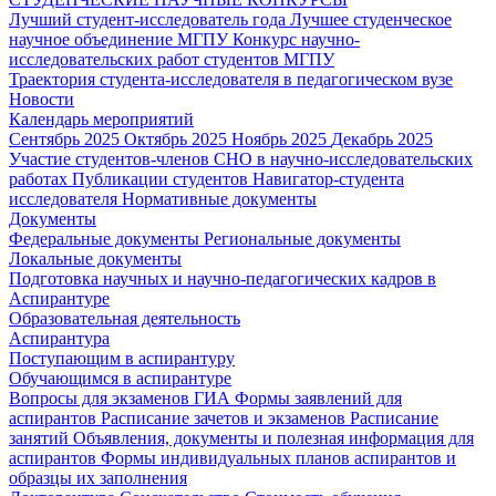
Лучший студент-исследователь года
Лучшее студенческое
научное объединение МГПУ
Конкурс научно-
исследовательских работ студентов МГПУ
Траектория студента-исследователя в педагогическом вузе
Новости
Календарь мероприятий
Сентябрь 2025
Октябрь 2025
Ноябрь 2025
Декабрь 2025
Участие студентов-членов СНО в научно-исследовательских
работах
Публикации студентов
Навигатор-студента
исследователя
Нормативные документы
Документы
Федеральные документы
Региональные документы
Локальные документы
Подготовка научных и научно-педагогических кадров в
Аспирантуре
Образовательная деятельность
Аспирантура
Поступающим в аспирантуру
Обучающимся в аспирантуре
Вопросы для экзаменов
ГИА
Формы заявлений для
аспирантов
Расписание зачетов и экзаменов
Расписание
занятий
Объявления, документы и полезная информация для
аспирантов
Формы индивидуальных планов аспирантов и
образцы их заполнения