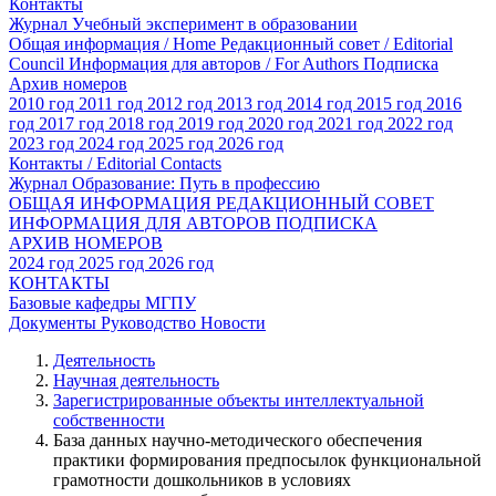
Контакты
Журнал Учебный эксперимент в образовании
Общая информация / Home
Редакционный совет / Editorial
Council
Информация для авторов / For Authors
Подписка
Архив номеров
2010 год
2011 год
2012 год
2013 год
2014 год
2015 год
2016
год
2017 год
2018 год
2019 год
2020 год
2021 год
2022 год
2023 год
2024 год
2025 год
2026 год
Контакты / Editorial Contacts
Журнал Образование: Путь в профессию
ОБЩАЯ ИНФОРМАЦИЯ
РЕДАКЦИОННЫЙ СОВЕТ
ИНФОРМАЦИЯ ДЛЯ АВТОРОВ
ПОДПИСКА
АРХИВ НОМЕРОВ
2024 год
2025 год
2026 год
КОНТАКТЫ
Базовые кафедры МГПУ
Документы
Руководство
Новости
Деятельность
Научная деятельность
Зарегистрированные объекты интеллектуальной
собственности
База данных научно-методического обеспечения
практики формирования предпосылок функциональной
грамотности дошкольников в условиях