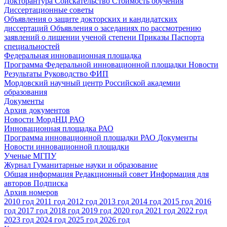
Докторантура
Соискательство
Стоимость обучения
Диссертационные советы
Объявления о защите докторских и кандидатских
диссертаций
Объявления о заседаниях по рассмотрению
заявлений о лишении ученой степени
Приказы
Паспорта
специальностей
Федеральная инновационная площадка
Программа Федеральной инновационной площадки
Новости
Результаты
Руководство ФИП
Мордовский научный центр Российской академии
образования
Документы
Архив документов
Новости МордНЦ РАО
Инновационная площадка РАО
Программа инновационной площадки РАО
Документы
Новости инновационной площадки
Ученые МГПУ
Журнал Гуманитарные науки и образование
Общая информация
Редакционный совет
Информация для
авторов
Подписка
Архив номеров
2010 год
2011 год
2012 год
2013 год
2014 год
2015 год
2016
год
2017 год
2018 год
2019 год
2020 год
2021 год
2022 год
2023 год
2024 год
2025 год
2026 год