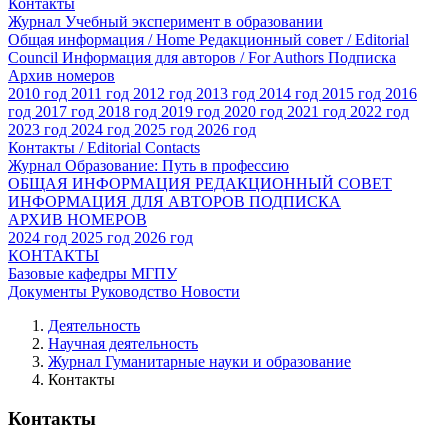
Контакты
Журнал Учебный эксперимент в образовании
Общая информация / Home
Редакционный совет / Editorial
Council
Информация для авторов / For Authors
Подписка
Архив номеров
2010 год
2011 год
2012 год
2013 год
2014 год
2015 год
2016
год
2017 год
2018 год
2019 год
2020 год
2021 год
2022 год
2023 год
2024 год
2025 год
2026 год
Контакты / Editorial Contacts
Журнал Образование: Путь в профессию
ОБЩАЯ ИНФОРМАЦИЯ
РЕДАКЦИОННЫЙ СОВЕТ
ИНФОРМАЦИЯ ДЛЯ АВТОРОВ
ПОДПИСКА
АРХИВ НОМЕРОВ
2024 год
2025 год
2026 год
КОНТАКТЫ
Базовые кафедры МГПУ
Документы
Руководство
Новости
Деятельность
Научная деятельность
Журнал Гуманитарные науки и образование
Контакты
Контакты