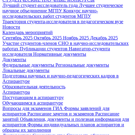
Лучший студент-исследователь года
Лучшее студенческое
научное объединение МГПУ
Конкурс научно-
исследовательских работ студентов МГПУ
Траектория студента-исследователя в педагогическом вузе
Новости
Календарь мероприятий
Сентябрь 2025
Октябрь 2025
Ноябрь 2025
Декабрь 2025
Участие студентов-членов СНО в научно-исследовательских
работах
Публикации студентов
Навигатор-студента
исследователя
Нормативные документы
Документы
Федеральные документы
Региональные документы
Локальные документы
Подготовка научных и научно-педагогических кадров в
Аспирантуре
Образовательная деятельность
Аспирантура
Поступающим в аспирантуру
Обучающимся в аспирантуре
Вопросы для экзаменов
ГИА
Формы заявлений для
аспирантов
Расписание зачетов и экзаменов
Расписание
занятий
Объявления, документы и полезная информация для
аспирантов
Формы индивидуальных планов аспирантов и
образцы их заполнения