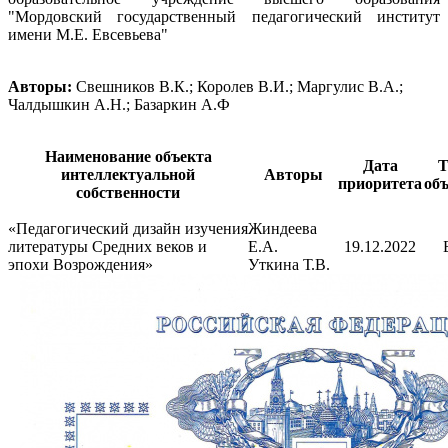
"Мордовский государственный педагогический институт
имени М.Е. Евсевьева"
Авторы:
Свешников В.К.; Королев В.И.; Маргулис В.А.;
Чалдышкин А.Н.; Базаркин А.Ф
Наименование объекта
Дата
Т
интеллектуальной
Авторы
приоритета
объ
собственности
«Педагогический дизайн изучения
Жиндеева
литературы Средних веков и
Е.А.
19.12.2022
эпохи Возрождения»
Уткина Т.В.