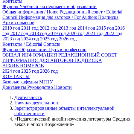
Контакты
Журнал Учебный эксперимент в образовании
Общая информация / Home
Редакционный совет / Editorial
Council
Информация для авторов / For Authors
Подписка
Архив номеров
2010 год
2011 год
2012 год
2013 год
2014 год
2015 год
2016
год
2017 год
2018 год
2019 год
2020 год
2021 год
2022 год
2023 год
2024 год
2025 год
2026 год
Контакты / Editorial Contacts
Журнал Образование: Путь в профессию
ОБЩАЯ ИНФОРМАЦИЯ
РЕДАКЦИОННЫЙ СОВЕТ
ИНФОРМАЦИЯ ДЛЯ АВТОРОВ
ПОДПИСКА
АРХИВ НОМЕРОВ
2024 год
2025 год
2026 год
КОНТАКТЫ
Базовые кафедры МГПУ
Документы
Руководство
Новости
Деятельность
Научная деятельность
Зарегистрированные объекты интеллектуальной
собственности
«Педагогический дизайн изучения литературы Средних
веков и эпохи Возрождения»