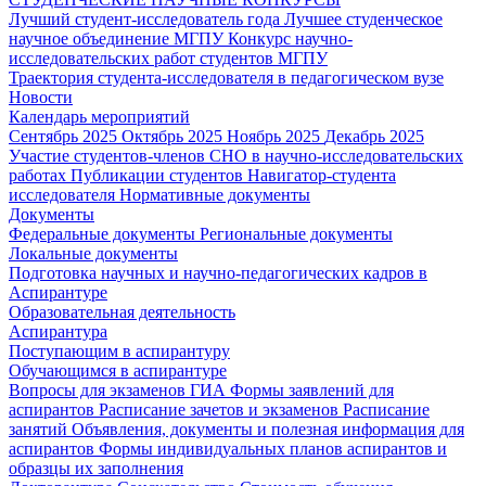
Лучший студент-исследователь года
Лучшее студенческое
научное объединение МГПУ
Конкурс научно-
исследовательских работ студентов МГПУ
Траектория студента-исследователя в педагогическом вузе
Новости
Календарь мероприятий
Сентябрь 2025
Октябрь 2025
Ноябрь 2025
Декабрь 2025
Участие студентов-членов СНО в научно-исследовательских
работах
Публикации студентов
Навигатор-студента
исследователя
Нормативные документы
Документы
Федеральные документы
Региональные документы
Локальные документы
Подготовка научных и научно-педагогических кадров в
Аспирантуре
Образовательная деятельность
Аспирантура
Поступающим в аспирантуру
Обучающимся в аспирантуре
Вопросы для экзаменов
ГИА
Формы заявлений для
аспирантов
Расписание зачетов и экзаменов
Расписание
занятий
Объявления, документы и полезная информация для
аспирантов
Формы индивидуальных планов аспирантов и
образцы их заполнения