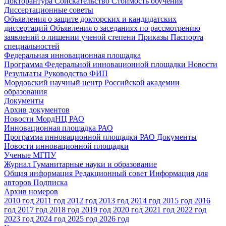
Докторантура
Соискательство
Стоимость обучения
Диссертационные советы
Объявления о защите докторских и кандидатских
диссертаций
Объявления о заседаниях по рассмотрению
заявлений о лишении ученой степени
Приказы
Паспорта
специальностей
Федеральная инновационная площадка
Программа Федеральной инновационной площадки
Новости
Результаты
Руководство ФИП
Мордовский научный центр Российской академии
образования
Документы
Архив документов
Новости МордНЦ РАО
Инновационная площадка РАО
Программа инновационной площадки РАО
Документы
Новости инновационной площадки
Ученые МГПУ
Журнал Гуманитарные науки и образование
Общая информация
Редакционный совет
Информация для
авторов
Подписка
Архив номеров
2010 год
2011 год
2012 год
2013 год
2014 год
2015 год
2016
год
2017 год
2018 год
2019 год
2020 год
2021 год
2022 год
2023 год
2024 год
2025 год
2026 год