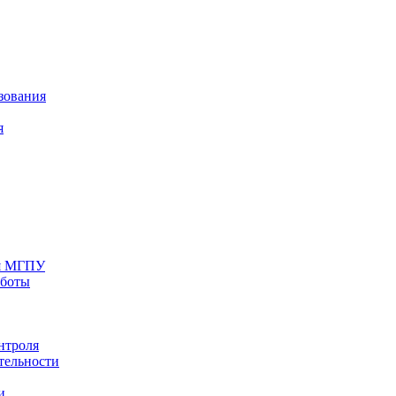
зования
я
ия МГПУ
аботы
нтроля
тельности
и