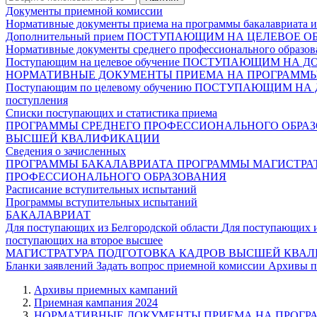
Документы приемной комиссии
Нормативные документы приема на программы бакалавриата и
Дополнительный прием
ПОСТУПАЮЩИМ НА ЦЕЛЕВОЕ О
Нормативные документы среднего профессионального образов
Поступающим на целевое обучение
ПОСТУПАЮЩИМ НА Д
НОРМАТИВНЫЕ ДОКУМЕНТЫ ПРИЕМА НА ПРОГРАММЫ 
Поступающим по целевому обучению
ПОСТУПАЮЩИМ НА 
поступления
Списки поступающих и статистика приема
ПРОГРАММЫ СРЕДНЕГО ПРОФЕССИОНАЛЬНОГО ОБРА
ВЫСШЕЙ КВАЛИФИКАЦИИ
Сведения о зачисленных
ПРОГРАММЫ БАКАЛАВРИАТА
ПРОГРАММЫ МАГИСТРА
ПРОФЕССИОНАЛЬНОГО ОБРАЗОВАНИЯ
Расписание вступительных испытаний
Программы вступительных испытаний
БАКАЛАВРИАТ
Для поступающих из Белгородской области
Для поступающих 
поступающих на второе высшее
МАГИСТРАТУРА
ПОДГОТОВКА КАДРОВ ВЫСШЕЙ КВА
Бланки заявлений
Задать вопрос приемной комиссии
Архивы п
Архивы приемных кампаний
Приемная кампания 2024
НОРМАТИВНЫЕ ДОКУМЕНТЫ ПРИЕМА НА ПРОГРА