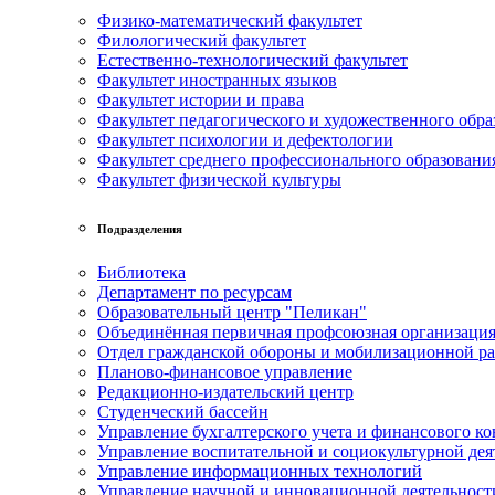
Физико-математический факультет
Филологический факультет
Естественно-технологический факультет
Факультет иностранных языков
Факультет истории и права
Факультет педагогического и художественного обра
Факультет психологии и дефектологии
Факультет среднего профессионального образовани
Факультет физической культуры
Подразделения
Библиотека
Департамент по ресурсам
Образовательный центр "Пеликан"
Объединённая первичная профсоюзная организац
Отдел гражданской обороны и мобилизационной р
Планово-финансовое управление
Редакционно-издательский центр
Студенческий бассейн
Управление бухгалтерского учета и финансового ко
Управление воспитательной и социокультурной дея
Управление информационных технологий
Управление научной и инновационной деятельност