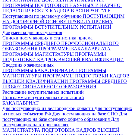
ПРОГРАММЫ ПОДГОТОВКИ НАУЧНЫХ И НАУЧНО-
ПЕДАГОГИЧЕСКИХ КАДРОВ В АСПИРАНТУРЕ
Поступающим по целевому обучению
ПОСТУПАЮЩИМ
НА ДОГОВОРНОЙ ОСНОВЕ
ПРАВИЛА ПРИЕМА
ПРОГРАММЫ ВСТУПИТЕЛЬНЫХ ИСПЫТАНИЙ
Документы для поступления
Списки поступающих и статистика приема
ПРОГРАММЫ СРЕДНЕГО ПРОФЕССИОНАЛЬНОГО
ОБРАЗОВАНИЯ
ПРОГРАММЫ БАКАЛАВРИАТА
ПРОГРАММЫ МАГИСТРАТУРЫ
ПРОГРАММЫ
ПОДГОТОВКИ КАДРОВ ВЫСШЕЙ КВАЛИФИКАЦИИ
Сведения о зачисленных
ПРОГРАММЫ БАКАЛАВРИАТА
ПРОГРАММЫ
МАГИСТРАТУРЫ
ПРОГРАММЫ ПОДГОТОВКИ КАДРОВ
ВЫСШЕЙ КВАЛИФИКАЦИИ
ПРОГРАММЫ СРЕДНЕГО
ПРОФЕССИОНАЛЬНОГО ОБРАЗОВАНИЯ
Расписание вступительных испытаний
Программы вступительных испытаний
БАКАЛАВРИАТ
Для поступающих из Белгородской области
Для поступающих
из новых субъектов РФ
Для поступающих на базе СПО
Для
поступающих на базе среднего общего образования
Для
поступающих на второе высшее
МАГИСТРАТУРА
ПОДГОТОВКА КАДРОВ ВЫСШЕЙ