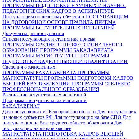
ПРОГРАММЫ ПОДГОТОВКИ НАУЧНЫХ И НАУЧНО-
ПЕДАГОГИЧЕСКИХ КАДРОВ В АСПИРАНТУРЕ
Поступающим по целевому обучению
ПОСТУПАЮЩИМ
НА ДОГОВОРНОЙ ОСНОВЕ
ПРАВИЛА ПРИЕМА
ПРОГРАММЫ ВСТУПИТЕЛЬНЫХ ИСПЫТАНИЙ
Документы для поступления
Списки поступающих и статистика приема
ПРОГРАММЫ СРЕДНЕГО ПРОФЕССИОНАЛЬНОГО
ОБРАЗОВАНИЯ
ПРОГРАММЫ БАКАЛАВРИАТА
ПРОГРАММЫ МАГИСТРАТУРЫ
ПРОГРАММЫ
ПОДГОТОВКИ КАДРОВ ВЫСШЕЙ КВАЛИФИКАЦИИ
Сведения о зачисленных
ПРОГРАММЫ БАКАЛАВРИАТА
ПРОГРАММЫ
МАГИСТРАТУРЫ
ПРОГРАММЫ ПОДГОТОВКИ КАДРОВ
ВЫСШЕЙ КВАЛИФИКАЦИИ
ПРОГРАММЫ СРЕДНЕГО
ПРОФЕССИОНАЛЬНОГО ОБРАЗОВАНИЯ
Расписание вступительных испытаний
Программы вступительных испытаний
БАКАЛАВРИАТ
Для поступающих из Белгородской области
Для поступающих
из новых субъектов РФ
Для поступающих на базе СПО
Для
поступающих на базе среднего общего образования
Для
поступающих на второе высшее
МАГИСТРАТУРА
ПОДГОТОВКА КАДРОВ ВЫСШЕЙ