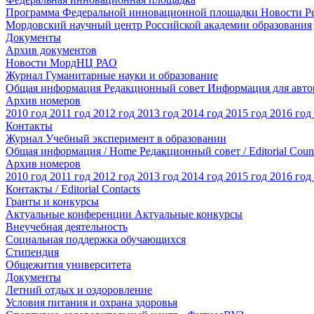
Программа Федеральной инновационной площадки
Новости
Р
Мордовский научный центр Российской академии образования
Документы
Архив документов
Новости МордНЦ РАО
Журнал Гуманитарные науки и образование
Общая информация
Редакционный совет
Информация для авт
Архив номеров
2010 год
2011 год
2012 год
2013 год
2014 год
2015 год
2016 год
Контакты
Журнал Учебный эксперимент в образовании
Общая информация / Home
Редакционный совет / Editorial Coun
Архив номеров
2010 год
2011 год
2012 год
2013 год
2014 год
2015 год
2016 год
Контакты / Editorial Contacts
Гранты и конкурсы
Актуальные конференции
Актуальные конкурсы
Внеучебная деятельность
Социальная поддержка обучающихся
Стипендия
Общежития университета
Документы
Летний отдых и оздоровление
Условия питания и охрана здоровья