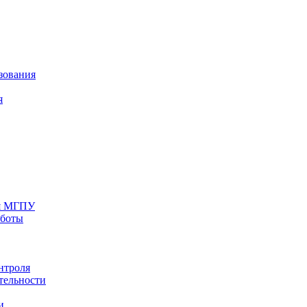
зования
я
ия МГПУ
аботы
нтроля
тельности
и