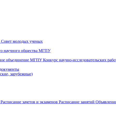
и
Совет молодых ученых
ого научного общества МГПУ
чное объединение МГПУ
Конкурс научно-исследовательских раб
 документы
йские, зарубежные)
в
Расписание зачетов и экзаменов
Расписание занятий
Объявления