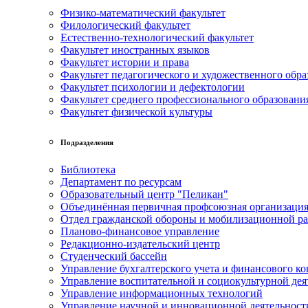
Физико-математический факультет
Филологический факультет
Естественно-технологический факультет
Факультет иностранных языков
Факультет истории и права
Факультет педагогического и художественного обра
Факультет психологии и дефектологии
Факультет среднего профессионального образовани
Факультет физической культуры
Подразделения
Библиотека
Департамент по ресурсам
Образовательный центр "Пеликан"
Объединённая первичная профсоюзная организац
Отдел гражданской обороны и мобилизационной р
Планово-финансовое управление
Редакционно-издательский центр
Студенческий бассейн
Управление бухгалтерского учета и финансового ко
Управление воспитательной и социокультурной дея
Управление информационных технологий
Управление научной и инновационной деятельност