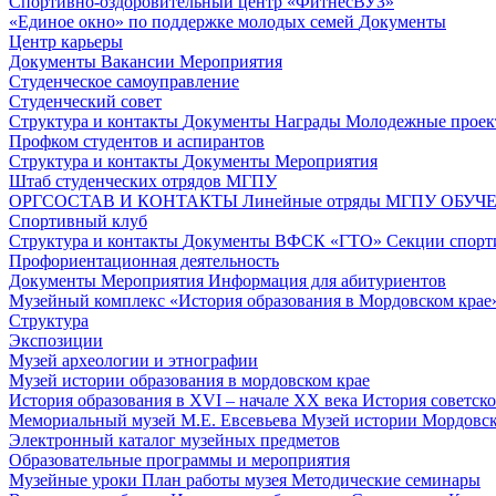
Спортивно-оздоровительный центр «ФитнесВУЗ»
«Единое окно» по поддержке молодых семей
Документы
Центр карьеры
Документы
Вакансии
Мероприятия
Студенческое самоуправление
Студенческий совет
Структура и контакты
Документы
Награды
Молодежные проек
Профком студентов и аспирантов
Структура и контакты
Документы
Мероприятия
Штаб студенческих отрядов МГПУ
ОРГСОСТАВ И КОНТАКТЫ
Линейные отряды МГПУ
ОБУЧ
Спортивный клуб
Структура и контакты
Документы
ВФСК «ГТО»
Секции спорт
Профориентационная деятельность
Документы
Мероприятия
Информация для абитуриентов
Музейный комплекс «История образования в Мордовском крае
Структура
Экспозиции
Музей археологии и этнографии
Музей истории образования в мордовском крае
История образования в XVI – начале XX века
История советск
Мемориальный музей М.Е. Евсевьева
Музей истории Мордовско
Электронный каталог музейных предметов
Образовательные программы и мероприятия
Музейные уроки
План работы музея
Методические семинары