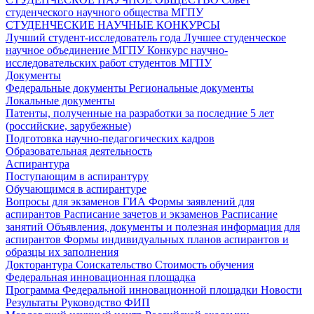
студенческого научного общества МГПУ
СТУДЕНЧЕСКИЕ НАУЧНЫЕ КОНКУРСЫ
Лучший студент-исследователь года
Лучшее студенческое
научное объединение МГПУ
Конкурс научно-
исследовательских работ студентов МГПУ
Документы
Федеральные документы
Региональные документы
Локальные документы
Патенты, полученные на разработки за последние 5 лет
(российские, зарубежные)
Подготовка научно-педагогических кадров
Образовательная деятельность
Аспирантура
Поступающим в аспирантуру
Обучающимся в аспирантуре
Вопросы для экзаменов
ГИА
Формы заявлений для
аспирантов
Расписание зачетов и экзаменов
Расписание
занятий
Объявления, документы и полезная информация для
аспирантов
Формы индивидуальных планов аспирантов и
образцы их заполнения
Докторантура
Соискательство
Стоимость обучения
Федеральная инновационная площадка
Программа Федеральной инновационной площадки
Новости
Результаты
Руководство ФИП