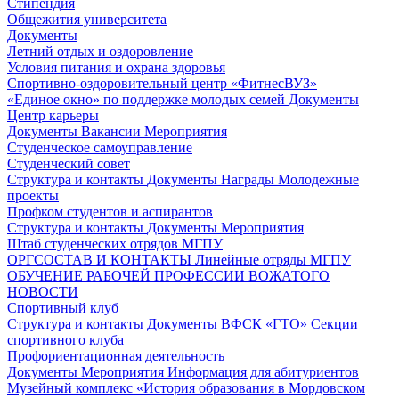
Стипендия
Общежития университета
Документы
Летний отдых и оздоровление
Условия питания и охрана здоровья
Спортивно-оздоровительный центр «ФитнесВУЗ»
«Единое окно» по поддержке молодых семей
Документы
Центр карьеры
Документы
Вакансии
Мероприятия
Студенческое самоуправление
Студенческий совет
Структура и контакты
Документы
Награды
Молодежные
проекты
Профком студентов и аспирантов
Структура и контакты
Документы
Мероприятия
Штаб студенческих отрядов МГПУ
ОРГСОСТАВ И КОНТАКТЫ
Линейные отряды МГПУ
ОБУЧЕНИЕ РАБОЧЕЙ ПРОФЕССИИ ВОЖАТОГО
НОВОСТИ
Спортивный клуб
Структура и контакты
Документы
ВФСК «ГТО»
Секции
спортивного клуба
Профориентационная деятельность
Документы
Мероприятия
Информация для абитуриентов
Музейный комплекс «История образования в Мордовском