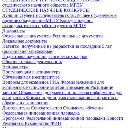
студенческого научного общества МГПУ
СТУДЕНЧЕСКИЕ НАУЧНЫЕ КОНКУРСЫ
Лучший студент-исследователь года
Лучшее студенческое
научное объединение МГПУ
Конкурс научно-
исследовательских работ студентов МГПУ
Документы
Федеральные документы
Региональные документы
Локальные документы
Патенты, полученные на разработки за последние 5 лет
(российские, зарубежные)
Подготовка научно-педагогических кадров
Образовательная деятельность
Аспирантура
Поступающим в аспирантуру
Обучающимся в аспирантуре
Вопросы для экзаменов
ГИА
Формы заявлений для
аспирантов
Расписание зачетов и экзаменов
Расписание
занятий
Объявления, документы и полезная информация для
аспирантов
Формы индивидуальных планов аспирантов и
образцы их заполнения
Докторантура
Соискательство
Стоимость обучения
Федеральная инновационная площадка
Программа Федеральной инновационной площадки
Новости
Результаты
Руководство ФИП