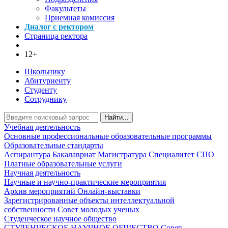
Факультеты
Приемная комиссия
Диалог с ректором
Страница ректора
12+
Школьнику
Абитуриенту
Студенту
Сотруднику
Найти...
Учебная деятельность
Основные профессиональные образовательные программы
Образовательные стандарты
Аспирантура
Бакалавриат
Магистратура
Специалитет
СПО
Платные образовательные услуги
Научная деятельность
Научные и научно-практические мероприятия
Архив мероприятий
Онлайн-выставки
Зарегистрированные объекты интеллектуальной
собственности
Совет молодых ученых
Студенческое научное общество
СТУДЕНЧЕСКОЕ НАУЧНОЕ ОБЩЕСТВО
Совет