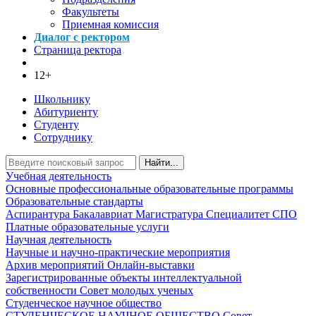
Факультеты
Приемная комиссия
Диалог с ректором
Страница ректора
12+
Школьнику
Абитуриенту
Студенту
Сотруднику
Найти...
Учебная деятельность
Основные профессиональные образовательные программы
Образовательные стандарты
Аспирантура
Бакалавриат
Магистратура
Специалитет
СПО
Платные образовательные услуги
Научная деятельность
Научные и научно-практические мероприятия
Архив мероприятий
Онлайн-выставки
Зарегистрированные объекты интеллектуальной
собственности
Совет молодых ученых
Студенческое научное общество
СТУДЕНЧЕСКОЕ НАУЧНОЕ ОБЩЕСТВО
Совет