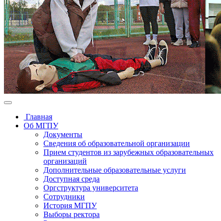
Главная
Об МГПУ
Документы
Сведения об образовательной организации
Прием студентов из зарубежных образовательных
организаций
Дополнительные образовательные услуги
Доступная среда
Оргструктура университета
Сотрудники
История МГПУ
Выборы ректора