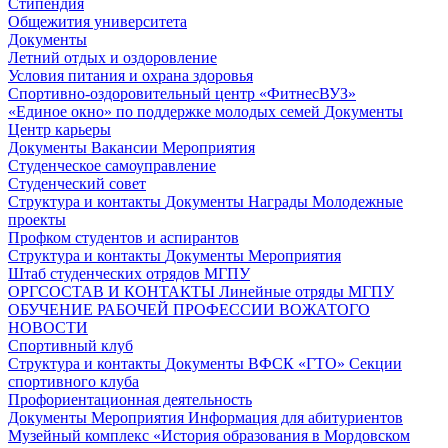
Стипендия
Общежития университета
Документы
Летний отдых и оздоровление
Условия питания и охрана здоровья
Спортивно-оздоровительный центр «ФитнесВУЗ»
«Единое окно» по поддержке молодых семей
Документы
Центр карьеры
Документы
Вакансии
Мероприятия
Студенческое самоуправление
Студенческий совет
Структура и контакты
Документы
Награды
Молодежные
проекты
Профком студентов и аспирантов
Структура и контакты
Документы
Мероприятия
Штаб студенческих отрядов МГПУ
ОРГСОСТАВ И КОНТАКТЫ
Линейные отряды МГПУ
ОБУЧЕНИЕ РАБОЧЕЙ ПРОФЕССИИ ВОЖАТОГО
НОВОСТИ
Спортивный клуб
Структура и контакты
Документы
ВФСК «ГТО»
Секции
спортивного клуба
Профориентационная деятельность
Документы
Мероприятия
Информация для абитуриентов
Музейный комплекс «История образования в Мордовском