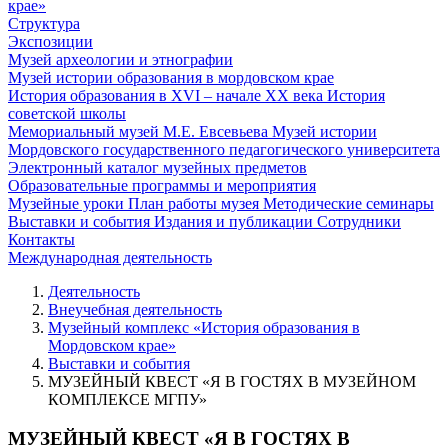
крае»
Структура
Экспозиции
Музей археологии и этнографии
Музей истории образования в мордовском крае
История образования в XVI – начале XX века
История
советской школы
Мемориальный музей М.Е. Евсевьева
Музей истории
Мордовского государственного педагогического университета
Электронный каталог музейных предметов
Образовательные программы и мероприятия
Музейные уроки
План работы музея
Методические семинары
Выставки и события
Издания и публикации
Сотрудники
Контакты
Международная деятельность
Деятельность
Внеучебная деятельность
Музейный комплекс «История образования в
Мордовском крае»
Выставки и события
МУЗЕЙНЫЙ КВЕСТ «Я В ГОСТЯХ В МУЗЕЙНОМ
КОМПЛЕКСЕ МГПУ»
МУЗЕЙНЫЙ КВЕСТ «Я В ГОСТЯХ В