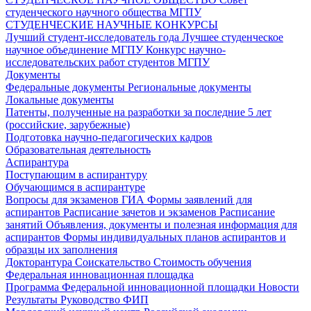
студенческого научного общества МГПУ
СТУДЕНЧЕСКИЕ НАУЧНЫЕ КОНКУРСЫ
Лучший студент-исследователь года
Лучшее студенческое
научное объединение МГПУ
Конкурс научно-
исследовательских работ студентов МГПУ
Документы
Федеральные документы
Региональные документы
Локальные документы
Патенты, полученные на разработки за последние 5 лет
(российские, зарубежные)
Подготовка научно-педагогических кадров
Образовательная деятельность
Аспирантура
Поступающим в аспирантуру
Обучающимся в аспирантуре
Вопросы для экзаменов
ГИА
Формы заявлений для
аспирантов
Расписание зачетов и экзаменов
Расписание
занятий
Объявления, документы и полезная информация для
аспирантов
Формы индивидуальных планов аспирантов и
образцы их заполнения
Докторантура
Соискательство
Стоимость обучения
Федеральная инновационная площадка
Программа Федеральной инновационной площадки
Новости
Результаты
Руководство ФИП