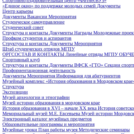
Спортивно-оздоровительный центр «ФитнесВУЗ»
«Единое окно» по поддержке молодых семей
Документы
Центр карьеры
Документы
Вакансии
Мероприятия
Студенческое самоуправление
Студенческий совет
Структура и контакты
Документы
Награды
Молодежные проек
Профком студентов и аспирантов
Структура и контакты
Документы
Мероприятия
Штаб студенческих отрядов МГПУ
ОРГСОСТАВ И КОНТАКТЫ
Линейные отряды МГПУ
ОБУЧ
Спортивный клуб
Структура и контакты
Документы
ВФСК «ГТО»
Секции спорт
Профориентационная деятельность
Документы
Мероприятия
Информация для абитуриентов
Музейный комплекс «История образования в Мордовском крае
Структура
Экспозиции
Музей археологии и этнографии
Музей истории образования в мордовском крае
История образования в XVI – начале XX века
История советск
Мемориальный музей М.Е. Евсевьева
Музей истории Мордовско
Электронный каталог музейных предметов
Образовательные программы и мероприятия
Музейные уроки
План работы музея
Методические семинары