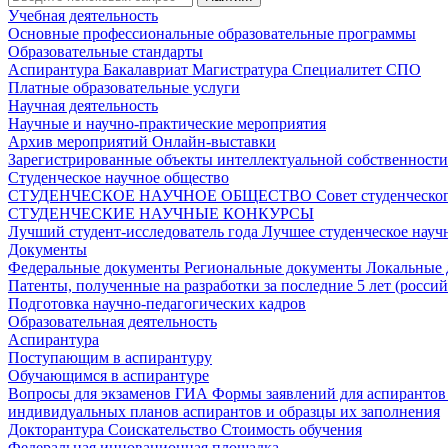
Учебная деятельность
Основные профессиональные образовательные программы
Образовательные стандарты
Аспирантура
Бакалавриат
Магистратура
Специалитет
СПО
Платные образовательные услуги
Научная деятельность
Научные и научно-практические мероприятия
Архив мероприятий
Онлайн-выставки
Зарегистрированные объекты интеллектуальной собственност
Студенческое научное общество
СТУДЕНЧЕСКОЕ НАУЧНОЕ ОБЩЕСТВО
Совет студенческ
СТУДЕНЧЕСКИЕ НАУЧНЫЕ КОНКУРСЫ
Лучший студент-исследователь года
Лучшее студенческое нау
Документы
Федеральные документы
Региональные документы
Локальные
Патенты, полученные на разработки за последние 5 лет (росси
Подготовка научно-педагогических кадров
Образовательная деятельность
Аспирантура
Поступающим в аспирантуру
Обучающимся в аспирантуре
Вопросы для экзаменов
ГИА
Формы заявлений для аспиранто
индивидуальных планов аспирантов и образцы их заполнения
Докторантура
Соискательство
Стоимость обучения
Федеральная инновационная площадка