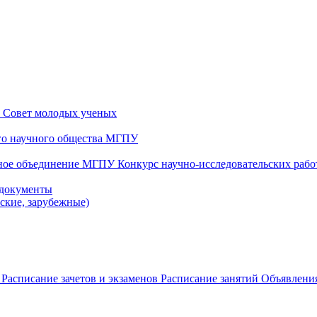
и
Совет молодых ученых
ого научного общества МГПУ
чное объединение МГПУ
Конкурс научно-исследовательских раб
 документы
йские, зарубежные)
в
Расписание зачетов и экзаменов
Расписание занятий
Объявления