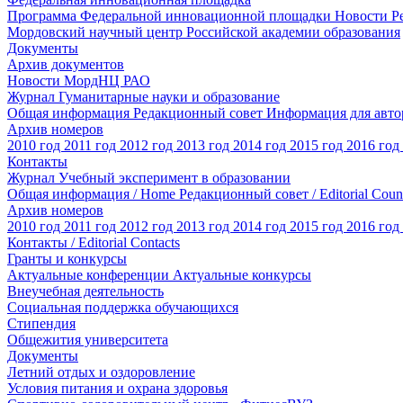
Программа Федеральной инновационной площадки
Новости
Р
Мордовский научный центр Российской академии образования
Документы
Архив документов
Новости МордНЦ РАО
Журнал Гуманитарные науки и образование
Общая информация
Редакционный совет
Информация для авт
Архив номеров
2010 год
2011 год
2012 год
2013 год
2014 год
2015 год
2016 год
Контакты
Журнал Учебный эксперимент в образовании
Общая информация / Home
Редакционный совет / Editorial Coun
Архив номеров
2010 год
2011 год
2012 год
2013 год
2014 год
2015 год
2016 год
Контакты / Editorial Contacts
Гранты и конкурсы
Актуальные конференции
Актуальные конкурсы
Внеучебная деятельность
Социальная поддержка обучающихся
Стипендия
Общежития университета
Документы
Летний отдых и оздоровление
Условия питания и охрана здоровья