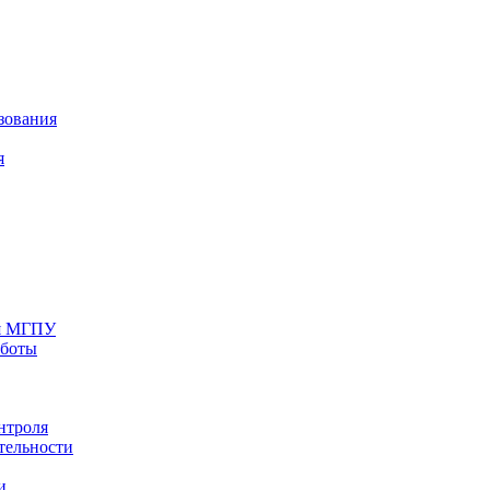
зования
я
ия МГПУ
аботы
нтроля
тельности
и