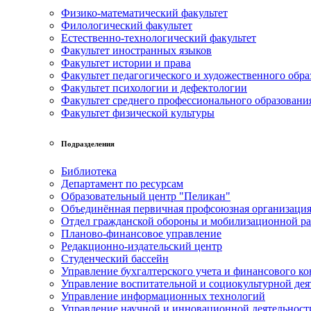
Физико-математический факультет
Филологический факультет
Естественно-технологический факультет
Факультет иностранных языков
Факультет истории и права
Факультет педагогического и художественного обра
Факультет психологии и дефектологии
Факультет среднего профессионального образовани
Факультет физической культуры
Подразделения
Библиотека
Департамент по ресурсам
Образовательный центр "Пеликан"
Объединённая первичная профсоюзная организац
Отдел гражданской обороны и мобилизационной р
Планово-финансовое управление
Редакционно-издательский центр
Студенческий бассейн
Управление бухгалтерского учета и финансового ко
Управление воспитательной и социокультурной дея
Управление информационных технологий
Управление научной и инновационной деятельност