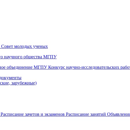
и
Совет молодых ученых
ого научного общества МГПУ
чное объединение МГПУ
Конкурс научно-исследовательских раб
 документы
йские, зарубежные)
в
Расписание зачетов и экзаменов
Расписание занятий
Объявления