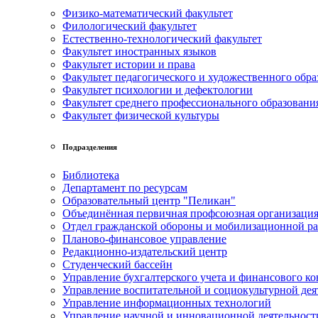
Физико-математический факультет
Филологический факультет
Естественно-технологический факультет
Факультет иностранных языков
Факультет истории и права
Факультет педагогического и художественного обра
Факультет психологии и дефектологии
Факультет среднего профессионального образовани
Факультет физической культуры
Подразделения
Библиотека
Департамент по ресурсам
Образовательный центр "Пеликан"
Объединённая первичная профсоюзная организац
Отдел гражданской обороны и мобилизационной р
Планово-финансовое управление
Редакционно-издательский центр
Студенческий бассейн
Управление бухгалтерского учета и финансового ко
Управление воспитательной и социокультурной дея
Управление информационных технологий
Управление научной и инновационной деятельност