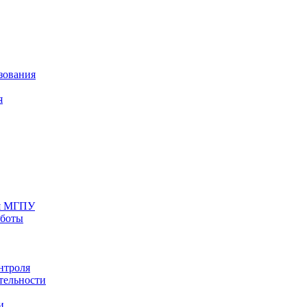
зования
я
ия МГПУ
аботы
нтроля
тельности
и