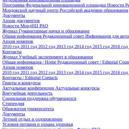
Программа Федеральной инновационной площадки
Новости
Р
Мордовский научный центр Российской академии образования
Документы
Архив документов
Новости МордНЦ РАО
Журнал Гуманитарные науки и образование
Общая информация
Редакционный совет
Информация для авт
Архив номеров
2010 год
2011 год
2012 год
2013 год
2014 год
2015 год
2016 год
Контакты
Журнал Учебный эксперимент в образовании
Общая информация / Home
Редакционный совет / Editorial Coun
Архив номеров
2010 год
2011 год
2012 год
2013 год
2014 год
2015 год
2016 год
Контакты / Editorial Contacts
Гранты и конкурсы
Актуальные конференции
Актуальные конкурсы
Внеучебная деятельность
Социальная поддержка обучающихся
Стипендия
Общежития университета
Документы
Летний отдых и оздоровление
Условия питания и охрана здоровья