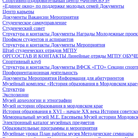
Спортивно-оздоровительный центр «ФитнесВУЗ»
«Единое окно» по поддержке молодых семей
Документы
Центр карьеры
Документы
Вакансии
Мероприятия
Студенческое самоуправление
Студенческий совет
Структура и контакты
Документы
Награды
Молодежные проек
Профком студентов и аспирантов
Структура и контакты
Документы
Мероприятия
Штаб студенческих отрядов МГПУ
ОРГСОСТАВ И КОНТАКТЫ
Линейные отряды МГПУ
ОБУЧ
Спортивный клуб
Структура и контакты
Документы
ВФСК «ГТО»
Секции спорт
Профориентационная деятельность
Документы
Мероприятия
Информация для абитуриентов
Музейный комплекс «История образования в Мордовском крае
Структура
Экспозиции
Музей археологии и этнографии
Музей истории образования в мордовском крае
История образования в XVI – начале XX века
История советск
Мемориальный музей М.Е. Евсевьева
Музей истории Мордовско
Электронный каталог музейных предметов
Образовательные программы и мероприятия
Музейные уроки
План работы музея
Методические семинары